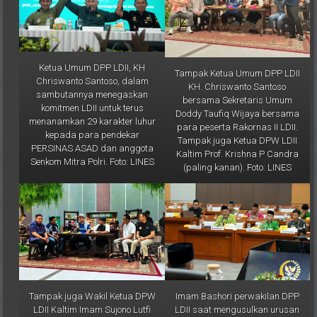
Ketua Umum DPP LDII, KH
Tampak Ketua Umum DPP LDII
Chriswanto Santoso, dalam
KH. Chriswanto Santoso
sambutannya menegaskan
bersama Sekretaris Umum
komitmen LDII untuk terus
Doddy Taufiq Wijaya bersama
menanamkan 29 karakter luhur
para peserta Rakornas II LDII.
kepada para pendekar
Tampak juga Ketua DPW LDII
PERSINAS ASAD dan anggota
Kaltim Prof. Krishna P Candra
Senkom Mitra Polri. Foto: LINES
(paling kanan). Foto: LINES
Tampak juga Wakil Ketua DPW
Imam Bashori perwakilan DPP
LDII Kaltim Imam Sujono Lutfi
LDII saat mengusulkan urusan
(paling kanan). Foto: LINES
haji pada satu kementerian