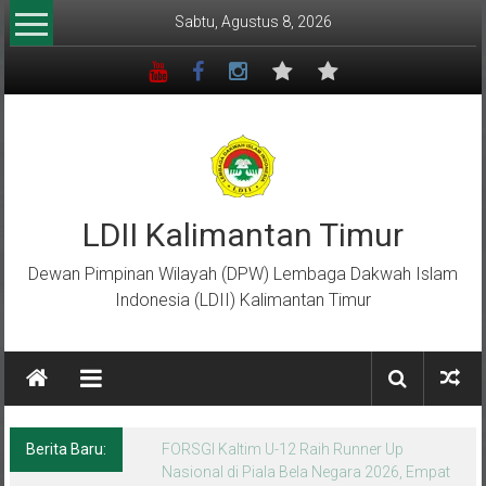
Lompat
Sabtu, Agustus 8, 2026
ke
konten
LDII Kalimantan Timur
Dewan Pimpinan Wilayah (DPW) Lembaga Dakwah Islam
Indonesia (LDII) Kalimantan Timur
Berita Baru:
Menempa Generasi Muda Berkarakter Luhur
di Bumi Perkemahan Makroman Indah