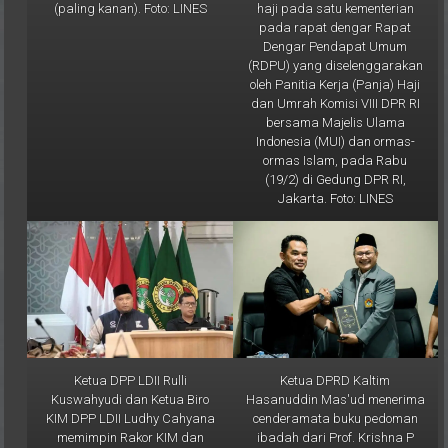
pada rapat dengar Rapat
Dengar Pendapat Umum
(RDPU) yang diselenggarakan
oleh Panitia Kerja (Panja) Haji
dan Umrah Komisi VIII DPR RI
bersama Majelis Ulama
Indonesia (MUI) dan ormas-
ormas Islam, pada Rabu
(19/2) di Gedung DPR RI,
Jakarta. Foto: LINES
Ketua DPP LDII Rulli
Ketua DPRD Kaltim
Kuswahyudi dan Ketua Biro
Hasanuddin Mas'ud menerima
KIM DPP LDII Ludhy Cahyana
cenderamata buku pedoman
memimpin Rakor KIM dan
ibadah dari Prof. Krishna P
LINES se-Indonesia, yang
Candra usai audiensi. Foto: