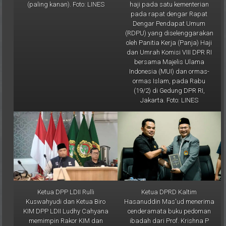
pada rapat dengar Rapat
Dengar Pendapat Umum
(RDPU) yang diselenggarakan
oleh Panitia Kerja (Panja) Haji
dan Umrah Komisi VIII DPR RI
bersama Majelis Ulama
Indonesia (MUI) dan ormas-
ormas Islam, pada Rabu
(19/2) di Gedung DPR RI,
Jakarta. Foto: LINES
Ketua DPP LDII Rulli
Ketua DPRD Kaltim
Kuswahyudi dan Ketua Biro
Hasanuddin Mas'ud menerima
KIM DPP LDII Ludhy Cahyana
cenderamata buku pedoman
memimpin Rakor KIM dan
ibadah dari Prof. Krishna P
LINES se-Indonesia, yang
Candra usai audiensi. Foto: