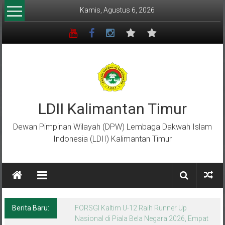
Lompat
Kamis, Agustus 6, 2026
ke
konten
LDII Kalimantan Timur
Dewan Pimpinan Wilayah (DPW) Lembaga Dakwah Islam
Indonesia (LDII) Kalimantan Timur
Berita Baru:
Menempa Generasi Muda Berkarakter Luhur
di Bumi Perkemahan Makroman Indah