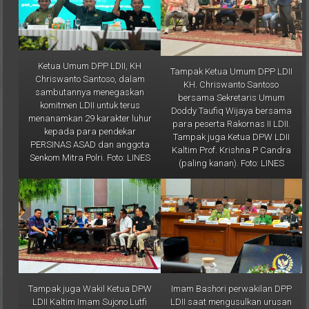
Ketua Umum DPP LDII, KH
Tampak Ketua Umum DPP LDII
Chriswanto Santoso, dalam
KH. Chriswanto Santoso
sambutannya menegaskan
bersama Sekretaris Umum
komitmen LDII untuk terus
Doddy Taufiq Wijaya bersama
menanamkan 29 karakter luhur
para peserta Rakornas II LDII.
kepada para pendekar
Tampak juga Ketua DPW LDII
PERSINAS ASAD dan anggota
Kaltim Prof. Krishna P Candra
Senkom Mitra Polri. Foto: LINES
(paling kanan). Foto: LINES
Tampak juga Wakil Ketua DPW
Imam Bashori perwakilan DPP
LDII Kaltim Imam Sujono Lutfi
LDII saat mengusulkan urusan
(paling kanan). Foto: LINES
haji pada satu kementerian