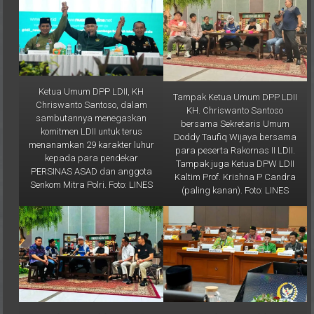
Ketua Umum DPP LDII, KH
Tampak Ketua Umum DPP LDII
Chriswanto Santoso, dalam
KH. Chriswanto Santoso
sambutannya menegaskan
bersama Sekretaris Umum
komitmen LDII untuk terus
Doddy Taufiq Wijaya bersama
menanamkan 29 karakter luhur
para peserta Rakornas II LDII.
kepada para pendekar
Tampak juga Ketua DPW LDII
PERSINAS ASAD dan anggota
Kaltim Prof. Krishna P Candra
Senkom Mitra Polri. Foto: LINES
(paling kanan). Foto: LINES
Tampak juga Wakil Ketua DPW
Imam Bashori perwakilan DPP