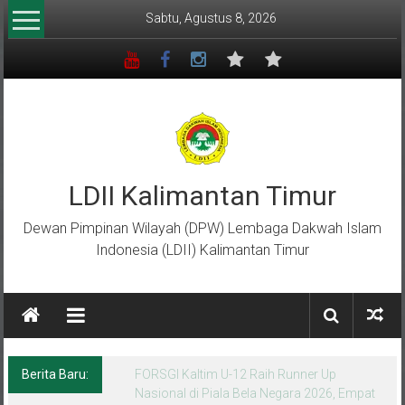
Lompat
Sabtu, Agustus 8, 2026
ke
konten
LDII Kalimantan Timur
Dewan Pimpinan Wilayah (DPW) Lembaga Dakwah Islam
Indonesia (LDII) Kalimantan Timur
Berita Baru:
Menempa Generasi Muda Berkarakter Luhur
di Bumi Perkemahan Makroman Indah