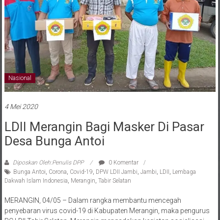
Nasional
4 Mei 2020
LDII Merangin Bagi Masker Di Pasar
Desa Bunga Antoi
Diposkan Oleh:Penulis DPP
0 Komentar
Bunga Antoi
,
Corona
,
Covid-19
,
DPW LDII Jambi
,
Jambi
,
LDII
,
Lembaga
Dakwah Islam Indonesia
,
Merangin
,
Tabir Selatan
MERANGIN, 04/05 – Dalam rangka membantu mencegah
penyebaran virus covid-19 di Kabupaten Merangin, maka pengurus
PC LDII Tabir Selatan, Merangin mengadakan kegiatan sosialisasi