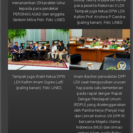
kepada para pendekar
Tampak juga Ketua DPW LDII
PERSINAS ASAD dan anggota
Kaltim Prof. Krishna P Candra
Senkom Mitra Polri. Foto: LINES
(paling kanan). Foto: LINES
Tampak juga Wakil Ketua DPW
Imam Bashori perwakilan DPP
LDII Kaltim Imam Sujono Lutfi
LDII saat mengusulkan urusan
(paling kanan). Foto: LINES
haji pada satu kementerian
pada rapat dengar Rapat
Dengar Pendapat Umum
(RDPU) yang diselenggarakan
oleh Panitia Kerja (Panja) Haji
dan Umrah Komisi VIII DPR RI
bersama Majelis Ulama
Indonesia (MUI) dan ormas-
ormas Islam, pada Rabu
(19/2) di Gedung DPR RI,