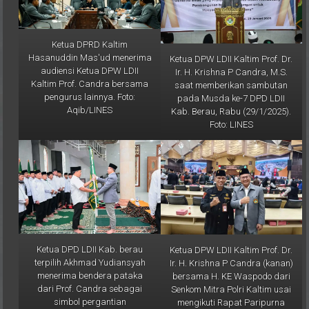
Ketua DPRD Kaltim
Hasanuddin Mas'ud menerima
Ketua DPW LDII Kaltim Prof. Dr.
audiensi Ketua DPW LDII
Ir. H. Krishna P Candra, M.S.
Kaltim Prof. Candra bersama
saat memberikan sambutan
pengurus lainnya. Foto:
pada Musda ke-7 DPD LDII
Aqib/LINES
Kab. Berau, Rabu (29/1/2025).
Foto: LINES
Ketua DPD LDII Kab. berau
Ketua DPW LDII Kaltim Prof. Dr.
terpilih Akhmad Yudiansyah
Ir. H. Krishna P Candra (kanan)
menerima bendera pataka
bersama H. KE Waspodo dari
dari Prof. Candra sebagai
Senkom Mitra Polri Kaltim usai
simbol pergantian
mengikuti Rapat Paripurna
kepemimpinan yang baru. Foto:
HUT ke-68 Prov. Kaltim, Rabu