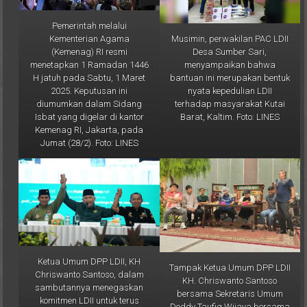
Pemerintah melalui
Musimin, perwakilan PAC LDII
Kementerian Agama
Desa Sumber Sari,
(Kemenag) RI resmi
menyampaikan bahwa
menetapkan 1 Ramadan 1446
bantuan ini merupakan bentuk
H jatuh pada Sabtu, 1 Maret
nyata kepedulian LDII
2025. Keputusan ini
terhadap masyarakat Kutai
diumumkan dalam Sidang
Barat, Kaltim. Foto: LINES
Isbat yang digelar di kantor
Kemenag RI, Jakarta, pada
Jumat (28/2). Foto: LINES
Ketua Umum DPP LDII, KH
Tampak Ketua Umum DPP LDII
Chriswanto Santoso, dalam
KH. Chriswanto Santoso
sambutannya menegaskan
bersama Sekretaris Umum
komitmen LDII untuk terus
Doddy Taufiq Wijaya bersama
menanamkan 29 karakter luhur
para peserta Rakornas II LDII.