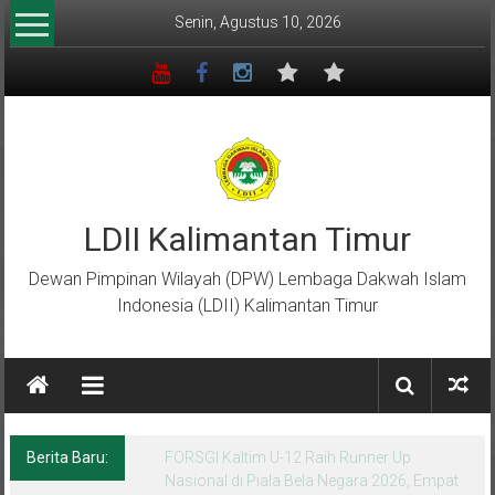
Lompat
Senin, Agustus 10, 2026
ke
konten
LDII Kalimantan Timur
Dewan Pimpinan Wilayah (DPW) Lembaga Dakwah Islam
Indonesia (LDII) Kalimantan Timur
Berita Baru:
Menempa Generasi Muda Berkarakter Luhur
di Bumi Perkemahan Makroman Indah