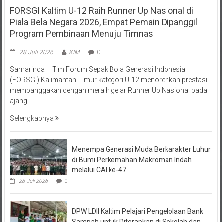
FORSGI Kaltim U-12 Raih Runner Up Nasional di
Piala Bela Negara 2026, Empat Pemain Dipanggil
Program Pembinaan Menuju Timnas
28 Juli 2026
KIM
0
Samarinda – Tim Forum Sepak Bola Generasi Indonesia
(FORSGI) Kalimantan Timur kategori U-12 menorehkan prestasi
membanggakan dengan meraih gelar Runner Up Nasional pada
ajang
Selengkapnya
Menempa Generasi Muda Berkarakter Luhur
di Bumi Perkemahan Makroman Indah
melalui CAI ke-47
28 Juli 2026
0
DPW LDII Kaltim Pelajari Pengelolaan Bank
Sampah untuk Diterapkan di Sekolah dan
Pondok Binaan