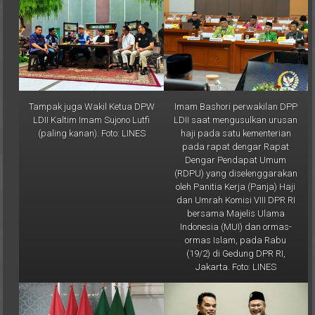
Tampak juga Wakil Ketua DPW
Imam Bashori perwakilan DPP
LDII Kaltim Imam Sujono Lutfi
LDII saat mengusulkan urusan
(paling kanan). Foto: LINES
haji pada satu kementerian
pada rapat dengar Rapat
Dengar Pendapat Umum
(RDPU) yang diselenggarakan
oleh Panitia Kerja (Panja) Haji
dan Umrah Komisi VIII DPR RI
bersama Majelis Ulama
Indonesia (MUI) dan ormas-
ormas Islam, pada Rabu
(19/2) di Gedung DPR RI,
Jakarta. Foto: LINES