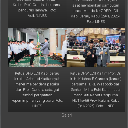
pengurus lainnya. Foto:
pada Musda ke-7 DPD LDII
Aqib/LINES
Kab. Berau, Rabu (29/1/2025).
Foto: LINES
Ketua DPD LDII Kab. berau
Ketua DPW LDII Kaltim Prof. Dr.
terpilih Akhmad Yudiansyah
Ir. H. Krishna P Candra (kanan)
menerima bendera pataka
bersama H. KE Waspodo dari
dari Prof. Candra sebagai
Senkom Mitra Polri Kaltim usai
simbol pergantian
mengikuti Rapat Paripurna
kepemimpinan yang baru. Foto:
HUT ke-68 Prov. Kaltim, Rabu
LINES
(8/1/2025). Foto: LINES
Galeri