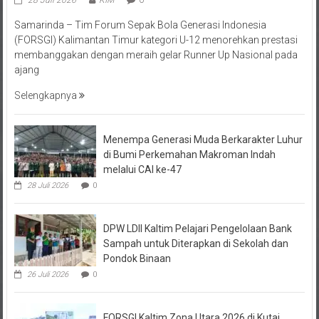
Samarinda – Tim Forum Sepak Bola Generasi Indonesia
(FORSGI) Kalimantan Timur kategori U-12 menorehkan prestasi
membanggakan dengan meraih gelar Runner Up Nasional pada
ajang
Selengkapnya
Menempa Generasi Muda Berkarakter Luhur
di Bumi Perkemahan Makroman Indah
melalui CAI ke-47
28 Juli 2026
0
DPW LDII Kaltim Pelajari Pengelolaan Bank
Sampah untuk Diterapkan di Sekolah dan
Pondok Binaan
26 Juli 2026
0
FORSGI Kaltim Zona Utara 2026 di Kutai
Timur Saring Talenta Muda untuk Piala