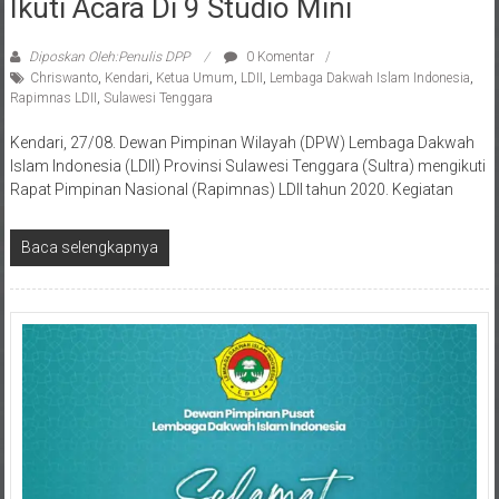
Diposkan Oleh:Penulis DPP
0 Komentar
Chriswanto
,
Kendari
,
Ketua Umum
,
LDII
,
Lembaga Dakwah Islam Indonesia
,
Rapimnas LDII
,
Sulawesi Tenggara
Kendari, 27/08. Dewan Pimpinan Wilayah (DPW) Lembaga Dakwah
Islam Indonesia (LDII) Provinsi Sulawesi Tenggara (Sultra) mengikuti
Rapat Pimpinan Nasional (Rapimnas) LDII tahun 2020. Kegiatan
Baca selengkapnya