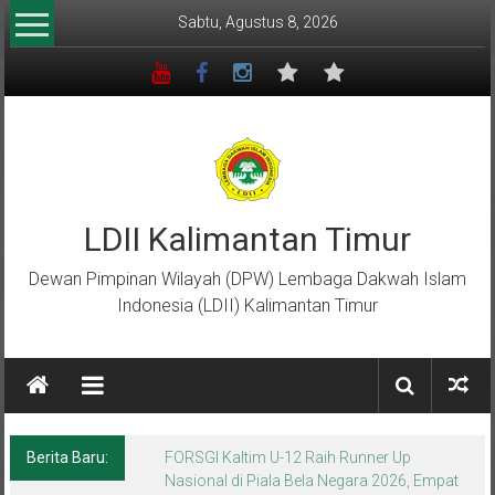
Lompat
Sabtu, Agustus 8, 2026
ke
konten
LDII Kalimantan Timur
Dewan Pimpinan Wilayah (DPW) Lembaga Dakwah Islam
Indonesia (LDII) Kalimantan Timur
Berita Baru:
Menempa Generasi Muda Berkarakter Luhur
di Bumi Perkemahan Makroman Indah