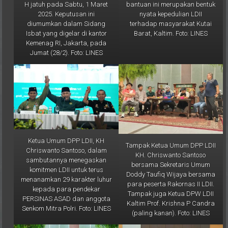
nyata kepedulian LDII
2025. Keputusan ini
terhadap masyarakat Kutai
diumumkan dalam Sidang
Barat, Kaltim. Foto: LINES
Isbat yang digelar di kantor
Kemenag RI, Jakarta, pada
Jumat (28/2). Foto: LINES
Ketua Umum DPP LDII, KH
Tampak Ketua Umum DPP LDII
Chriswanto Santoso, dalam
KH. Chriswanto Santoso
sambutannya menegaskan
bersama Sekretaris Umum
komitmen LDII untuk terus
Doddy Taufiq Wijaya bersama
menanamkan 29 karakter luhur
para peserta Rakornas II LDII.
kepada para pendekar
Tampak juga Ketua DPW LDII
PERSINAS ASAD dan anggota
Kaltim Prof. Krishna P Candra
Senkom Mitra Polri. Foto: LINES
(paling kanan). Foto: LINES