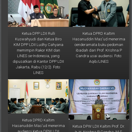
Ketua DPP LDII Rulli
Ketua DPRD Kaltim
Kuswahyudi dan Ketua Biro
Hasanuddin Mas'ud menerima
KIM DPP LDII Ludhy Cahyana
cenderamata buku pedoman
memimpin Rakor KIM dan
ibadah dari Prof. Krishna P
LINES se-Indonesia, yang
Candra usai audiensi. Foto:
dipusatkan di Kantor DPP LDII
Aqib/LINES
Jakarta, Rabu (12/2). Foto:
LINES
Ketua DPRD Kaltim
Hasanuddin Mas'ud menerima
Ketua DPW LDII Kaltim Prof. Dr.
audiensi Ketua DPW LDII
Ir. H. Krishna P Candra, M.S.
Kaltim Prof. Candra bersama
saat memberikan sambutan