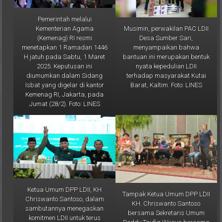
Pemerintah melalui
Musimin, perwakilan PAC LDII
Kementerian Agama
Desa Sumber Sari,
(Kemenag) RI resmi
menyampaikan bahwa
menetapkan 1 Ramadan 1446
bantuan ini merupakan bentuk
H jatuh pada Sabtu, 1 Maret
nyata kepedulian LDII
2025. Keputusan ini
terhadap masyarakat Kutai
diumumkan dalam Sidang
Barat, Kaltim. Foto: LINES
Isbat yang digelar di kantor
Kemenag RI, Jakarta, pada
Jumat (28/2). Foto: LINES
Ketua Umum DPP LDII, KH
Tampak Ketua Umum DPP LDII
Chriswanto Santoso, dalam
KH. Chriswanto Santoso
sambutannya menegaskan
bersama Sekretaris Umum
komitmen LDII untuk terus
Doddy Taufiq Wijaya bersama
menanamkan 29 karakter luhur
para peserta Rakornas II LDII.