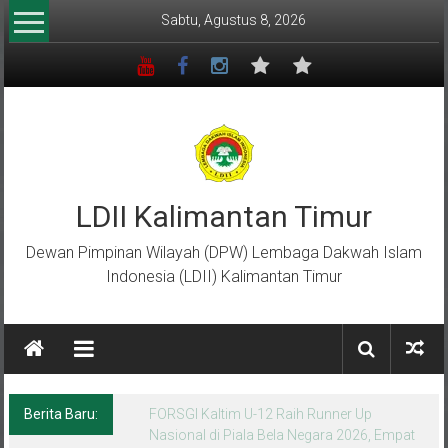
Lompat
Sabtu, Agustus 8, 2026
ke
konten
LDII Kalimantan Timur
Dewan Pimpinan Wilayah (DPW) Lembaga Dakwah Islam
Indonesia (LDII) Kalimantan Timur
Berita Baru:
Menempa Generasi Muda Berkarakter Luhur
di Bumi Perkemahan Makroman Indah