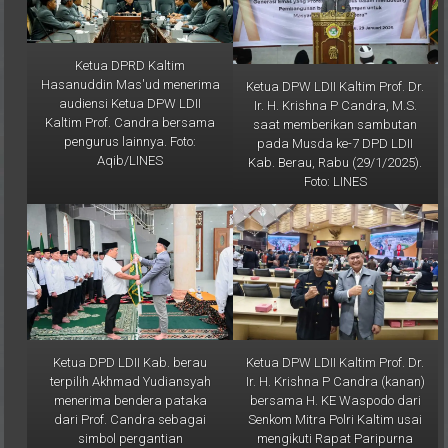
Ketua DPRD Kaltim
Hasanuddin Mas'ud menerima
Ketua DPW LDII Kaltim Prof. Dr.
audiensi Ketua DPW LDII
Ir. H. Krishna P Candra, M.S.
Kaltim Prof. Candra bersama
saat memberikan sambutan
pengurus lainnya. Foto:
pada Musda ke-7 DPD LDII
Aqib/LINES
Kab. Berau, Rabu (29/1/2025).
Foto: LINES
Ketua DPD LDII Kab. berau
Ketua DPW LDII Kaltim Prof. Dr.
terpilih Akhmad Yudiansyah
Ir. H. Krishna P Candra (kanan)
menerima bendera pataka
bersama H. KE Waspodo dari
dari Prof. Candra sebagai
Senkom Mitra Polri Kaltim usai
simbol pergantian
mengikuti Rapat Paripurna
kepemimpinan yang baru. Foto:
HUT ke-68 Prov. Kaltim, Rabu