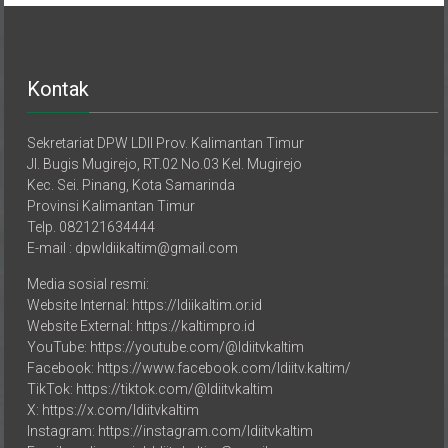
Kontak
Sekretariat DPW LDII Prov. Kalimantan Timur
Jl. Bugis Mugirejo, RT.02 No.03 Kel. Mugirejo
Kec. Sei. Pinang, Kota Samarinda
Provinsi Kalimantan Timur
Telp. 082121634444
E-mail : dpwldiikaltim@gmail.com
Media sosial resmi:
Website Internal: https://ldiikaltim.or.id
Website External: https://kaltimpro.id
YouTube: https://youtube.com/@ldiitvkaltim
Facebook: https://www.facebook.com/ldiitv.kaltim/
TikTok: https://tiktok.com/@ldiitvkaltim
X: https://x.com/ldiitvkaltim
Instagram: https://instagram.com/ldiitvkaltim
Email media sosial: ldiitv.kaltim@gmail.com