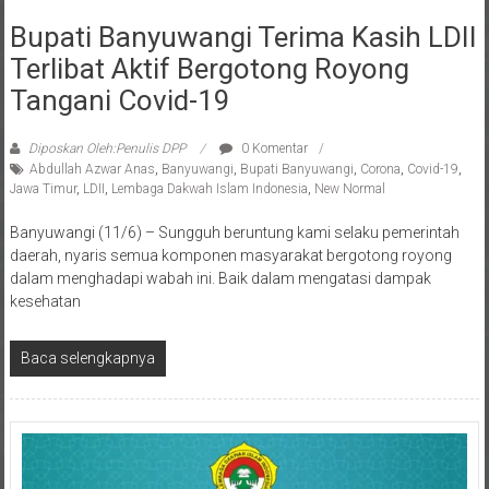
Bupati Banyuwangi Terima Kasih LDII
Terlibat Aktif Bergotong Royong
Tangani Covid-19
Diposkan Oleh:Penulis DPP
0 Komentar
Abdullah Azwar Anas
,
Banyuwangi
,
Bupati Banyuwangi
,
Corona
,
Covid-19
,
Jawa Timur
,
LDII
,
Lembaga Dakwah Islam Indonesia
,
New Normal
Banyuwangi (11/6) – Sungguh beruntung kami selaku pemerintah
daerah, nyaris semua komponen masyarakat bergotong royong
dalam menghadapi wabah ini. Baik dalam mengatasi dampak
kesehatan
Baca selengkapnya