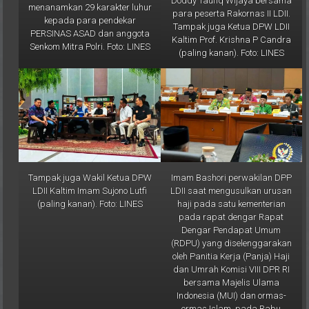
kepada para pendekar
Tampak juga Ketua DPW LDII
PERSINAS ASAD dan anggota
Kaltim Prof. Krishna P Candra
Senkom Mitra Polri. Foto: LINES
(paling kanan). Foto: LINES
Tampak juga Wakil Ketua DPW
Imam Bashori perwakilan DPP
LDII Kaltim Imam Sujono Lutfi
LDII saat mengusulkan urusan
(paling kanan). Foto: LINES
haji pada satu kementerian
pada rapat dengar Rapat
Dengar Pendapat Umum
(RDPU) yang diselenggarakan
oleh Panitia Kerja (Panja) Haji
dan Umrah Komisi VIII DPR RI
bersama Majelis Ulama
Indonesia (MUI) dan ormas-
ormas Islam, pada Rabu
(19/2) di Gedung DPR RI,