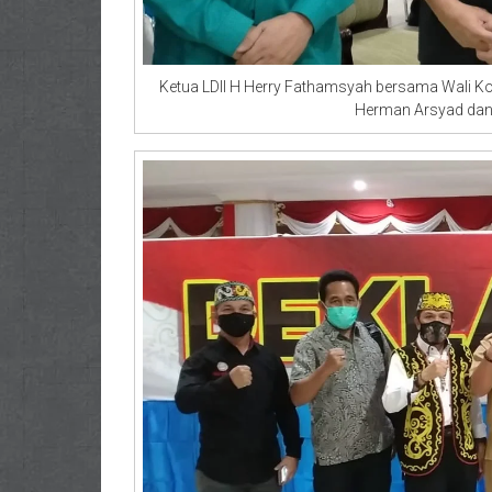
Ketua LDII H Herry Fathamsyah bersama Wali Kot
Herman Arsyad dan 