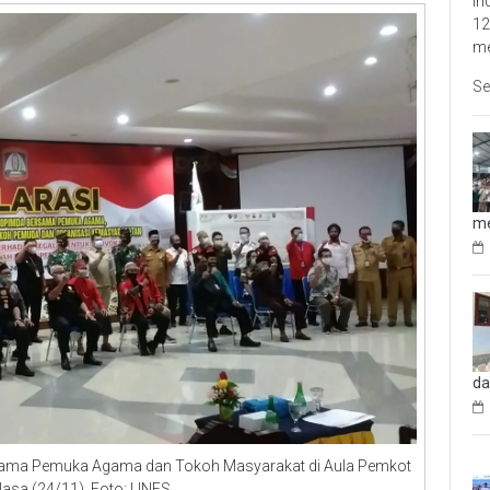
In
12
me
Se
me
da
rsama Pemuka Agama dan Tokoh Masyarakat di Aula Pemkot
lasa (24/11). Foto: LINES