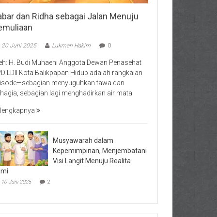
abar dan Ridha sebagai Jalan Menuju
emuliaan
20 Juni 2025
Lukman Hakim
0
eh: H. Budi Muhaeni Anggota Dewan Penasehat
D LDII Kota Balikpapan Hidup adalah rangkaian
isode—sebagian menyuguhkan tawa dan
hagia, sebagian lagi menghadirkan air mata
lengkapnya
Musyawarah dalam
Kepemimpinan, Menjembatani
Visi Langit Menuju Realita
umi
10 Juni 2025
2