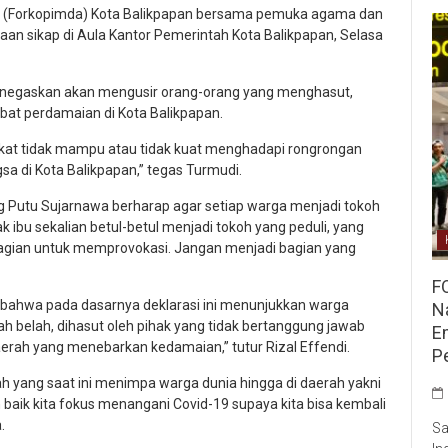
 (Forkopimda) Kota Balikpapan bersama pemuka agama dan
an sikap di Aula Kantor Pemerintah Kota Balikpapan, Selasa
enegaskan akan mengusir orang-orang yang menghasut,
t perdamaian di Kota Balikpapan.
kat tidak mampu atau tidak kuat menghadapi rongrongan
 di Kota Balikpapan,” tegas Turmudi.
g Putu Sujarnawa berharap agar setiap warga menjadi tokoh
bu sekalian betul-betul menjadi tokoh yang peduli, yang
gian untuk memprovokasi. Jangan menjadi bagian yang
F
n bahwa pada dasarnya deklarasi ini menunjukkan warga
Na
cah belah, dihasut oleh pihak yang tidak bertanggung jawab
E
aerah yang menebarkan kedamaian,” tutur Rizal Effendi.
P
h yang saat ini menimpa warga dunia hingga di daerah yakni
h baik kita fokus menangani Covid-19 supaya kita bisa kembali
.
Sa