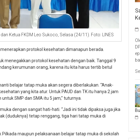
S
K
 dan Ketua FKDM Leo Sukoco, Selasa (24/11). Foto: LINES
Ol
DP
n menerapkan protokol kesehatan dimanapun berada.
ep
ba
uk menegakkan protokol kesehatan dengan baik. Tanggal 9
dang kerumunan orang, karena itu kita harus tertib betul
Se
anti belajar tatap muka akan segera diberlakukan. “Anak-
esehatan yang kita atur. Untuk PAUD dan TK itu hanya 2 jam
n untuk SMP dan SMA itu 5 jam,” tuturnya.
ka dengan sangat hati-hati. “Jadi ini tidak dipaksa juga jika
B
rak (duduknya) tetap renggang, tiga hari tatap muka di
 Pilkada maupun pelaksanaan belajar tatap muka di sekolah