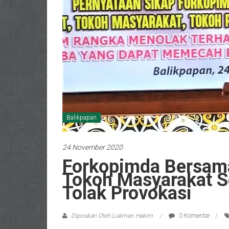
Balikpapan
24 November 2020
Forkopimda Bersa
Tokoh Masyarakat S
Tolak Provokasi
Diposkan Oleh:Lukman Hakim
0 Komentar