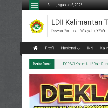
Lompat
Sabtu, Agustus 8, 2026
ke
konten
LDII Kalimantan 
Dewan Pimpinan Wilayah (DPW) L
Profil
Nasional
IKN
Kali
Berita Baru:
Menempa Generasi Muda Berk