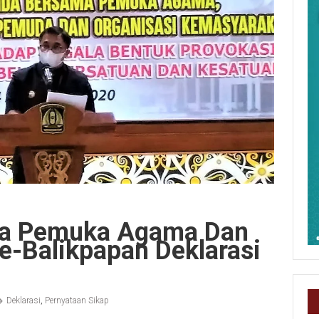
ma Pemuka Agama Dan
e-Balikpapan Deklarasi
Deklarasi
,
Pernyataan Sikap