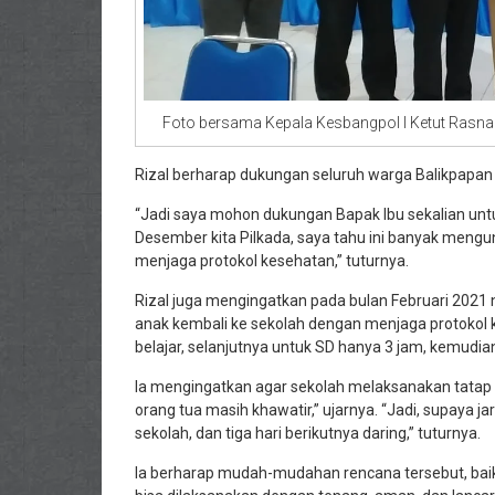
Foto bersama Kepala Kesbangpol I Ketut Rasna
Rizal berharap dukungan seluruh warga Balikpapa
“Jadi saya mohon dukungan Bapak Ibu sekalian unt
Desember kita Pilkada, saya tahu ini banyak mengun
menjaga protokol kesehatan,” tuturnya.
Rizal juga mengingatkan pada bulan Februari 2021 n
anak kembali ke sekolah dengan menjaga protokol k
belajar, selanjutnya untuk SD hanya 3 jam, kemudia
Ia mengingatkan agar sekolah melaksanakan tatap mu
orang tua masih khawatir,” ujarnya. “Jadi, supaya ja
sekolah, dan tiga hari berikutnya daring,” tuturnya.
Ia berharap mudah-mudahan rencana tersebut, baik