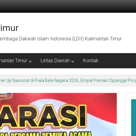
Timur
embaga Dakwah Islam Indonesia (LDII) Kalimantan Timur
mantan Timur
Lintas Daerah
Kontak
arakter Luhur di Bumi Perkemahan Makroman Indah melalui CAI ke-47