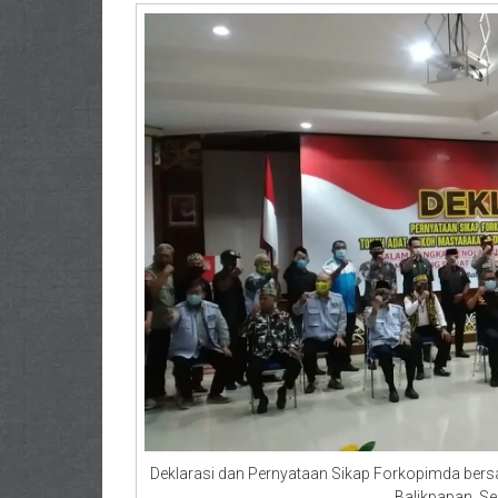
Deklarasi dan Pernyataan Sikap Forkopimda be
Balikpapan, Se