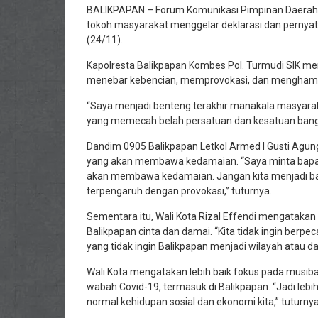
BALIKPAPAN – Forum Komunikasi Pimpinan Daerah
tokoh masyarakat menggelar deklarasi dan pernyata
(24/11).
Kapolresta Balikpapan Kombes Pol. Turmudi SIK m
menebar kebencian, memprovokasi, dan menghamba
“Saya menjadi benteng terakhir manakala masyara
yang memecah belah persatuan dan kesatuan bangsa
Dandim 0905 Balikpapan Letkol Armed I Gusti Agun
yang akan membawa kedamaian. “Saya minta bapak i
akan membawa kedamaian. Jangan kita menjadi ba
terpengaruh dengan provokasi,” tuturnya.
Sementara itu, Wali Kota Rizal Effendi mengataka
Balikpapan cinta dan damai. “Kita tidak ingin berpe
yang tidak ingin Balikpapan menjadi wilayah atau d
Wali Kota mengatakan lebih baik fokus pada musiba
wabah Covid-19, termasuk di Balikpapan. “Jadi lebi
normal kehidupan sosial dan ekonomi kita,” tuturnya