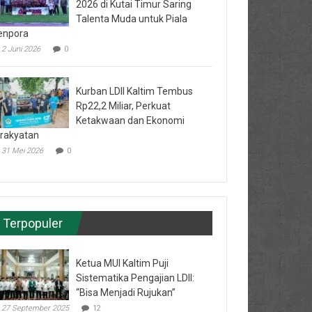
2026 di Kutai Timur Saring
Talenta Muda untuk Piala
enpora
2 Juni 2026
0
Kurban LDII Kaltim Tembus
Rp22,2 Miliar, Perkuat
Ketakwaan dan Ekonomi
rakyatan
31 Mei 2026
0
Terpopuler
Ketua MUI Kaltim Puji
Sistematika Pengajian LDII:
“Bisa Menjadi Rujukan”
27 September 2025
12