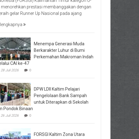
donesia (FORSGI) Kalimantan Timur kategori U-
 menorehkan prestasi membanggakan dengan
raih gelar Runner Up Nasional pada ajang
lengkapnya
Menempa Generasi Muda
Berkarakter Luhur di Bumi
Perkemahan Makroman Indah
lalui CAI ke-47
28 Juli 2026
0
DPW LDII Kaltim Pelajari
Pengelolaan Bank Sampah
untuk Diterapkan di Sekolah
n Pondok Binaan
26 Juli 2026
0
FORSGI Kaltim Zona Utara