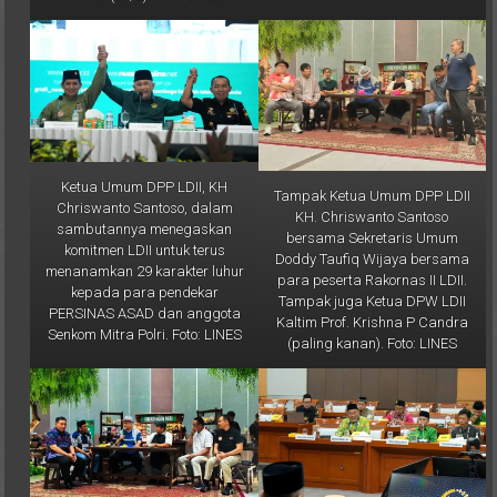
Ketua Umum DPP LDII, KH
Tampak Ketua Umum DPP LDII
Chriswanto Santoso, dalam
KH. Chriswanto Santoso
sambutannya menegaskan
bersama Sekretaris Umum
komitmen LDII untuk terus
Doddy Taufiq Wijaya bersama
menanamkan 29 karakter luhur
para peserta Rakornas II LDII.
kepada para pendekar
Tampak juga Ketua DPW LDII
PERSINAS ASAD dan anggota
Kaltim Prof. Krishna P Candra
Senkom Mitra Polri. Foto: LINES
(paling kanan). Foto: LINES