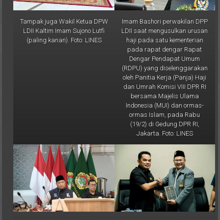
Tampak juga Wakil Ketua DPW
Imam Bashori perwakilan DPP
LDII Kaltim Imam Sujono Lutfi
LDII saat mengusulkan urusan
(paling kanan). Foto: LINES
haji pada satu kementerian
pada rapat dengar Rapat
Dengar Pendapat Umum
(RDPU) yang diselenggarakan
oleh Panitia Kerja (Panja) Haji
dan Umrah Komisi VIII DPR RI
bersama Majelis Ulama
Indonesia (MUI) dan ormas-
ormas Islam, pada Rabu
(19/2) di Gedung DPR RI,
Jakarta. Foto: LINES
Ketua DPP LDII Rulli
Ketua DPRD Kaltim