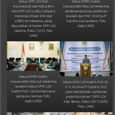
Kuswahyudi dan Ketua Biro
Hasanuddin Mas'ud menerima
KIM DPP LDII Ludhy Cahyana
cenderamata buku pedoman
memimpin Rakor KIM dan
ibadah dari Prof. Krishna P
LINES se-Indonesia, yang
Candra usai audiensi. Foto:
dipusatkan di Kantor DPP LDII
Aqib/LINES
Jakarta, Rabu (12/2). Foto:
LINES
Ketua DPRD Kaltim
Hasanuddin Mas'ud menerima
Ketua DPW LDII Kaltim Prof. Dr.
audiensi Ketua DPW LDII
Ir. H. Krishna P Candra, M.S.
Kaltim Prof. Candra bersama
saat memberikan sambutan
pengurus lainnya. Foto:
pada Musda ke-7 DPD LDII
Aqib/LINES
Kab. Berau, Rabu (29/1/2025).
Foto: LINES