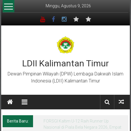
Lompat
Minggu, Agustus 9, 2026
ke
konten
LDII Kalimantan Timur
Dewan Pimpinan Wilayah (DPW) Lembaga Dakwah Islam
Indonesia (LDII) Kalimantan Timur
Berita Baru:
Menempa Generasi Muda Berkarakter Luhur
di Bumi Perkemahan Makroman Indah