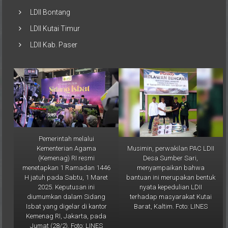
LDII Bontang
LDII Kutai Timur
LDII Kab. Paser
Pemerintah melalui
Musimin, perwakilan PAC LDII
Kementerian Agama
Desa Sumber Sari,
(Kemenag) RI resmi
menyampaikan bahwa
menetapkan 1 Ramadan 1446
bantuan ini merupakan bentuk
H jatuh pada Sabtu, 1 Maret
nyata kepedulian LDII
2025. Keputusan ini
terhadap masyarakat Kutai
diumumkan dalam Sidang
Barat, Kaltim. Foto: LINES
Isbat yang digelar di kantor
Kemenag RI, Jakarta, pada
Jumat (28/2). Foto: LINES