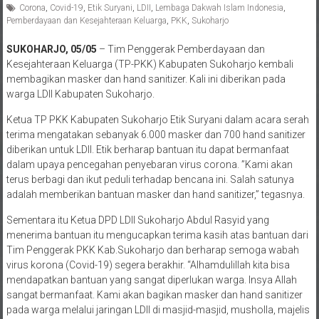
Pemberdayaan dan Kesejahteraan Keluarga
,
PKK
,
Sukoharjo
SUKOHARJO, 05/05
– Tim Penggerak Pemberdayaan dan
Kesejahteraan Keluarga (TP-PKK) Kabupaten Sukoharjo kembali
membagikan masker dan hand sanitizer. Kali ini diberikan pada
warga LDII Kabupaten Sukoharjo.
Ketua TP PKK Kabupaten Sukoharjo Etik Suryani dalam acara serah
terima mengatakan sebanyak 6.000 masker dan 700 hand sanitizer
diberikan untuk LDII. Etik berharap bantuan itu dapat bermanfaat
dalam upaya pencegahan penyebaran virus corona. ”Kami akan
terus berbagi dan ikut peduli terhadap bencana ini. Salah satunya
adalah memberikan bantuan masker dan hand sanitizer,” tegasnya.
Sementara itu Ketua DPD LDII Sukoharjo Abdul Rasyid yang
menerima bantuan itu mengucapkan terima kasih atas bantuan dari
Tim Penggerak PKK Kab.Sukoharjo dan berharap semoga wabah
virus korona (Covid-19) segera berakhir. “Alhamdulillah kita bisa
mendapatkan bantuan yang sangat diperlukan warga. Insya Allah
sangat bermanfaat. Kami akan bagikan masker dan hand sanitizer
pada warga melalui jaringan LDII di masjid-masjid, musholla, majelis
taklim dan pondok pesantren yang ada di Sukoharjo,” tambah Abdul