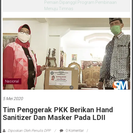
melalui CAI ke-47
Nasional
5 Mei 2020
Tim Penggerak PKK Berikan Hand
Sanitizer Dan Masker Pada LDII
Diposkan Oleh:Penulis DPP
0 Komentar
Corona
,
Covid-19
,
Etik Suryani
,
LDII
,
Lembaga Dakwah Islam Indonesia
,