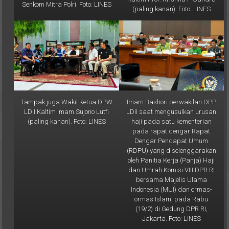
Tampak juga Wakil Ketua DPW
Imam Bashori perwakilan DPP
LDII Kaltim Imam Sujono Lutfi
LDII saat mengusulkan urusan
(paling kanan). Foto: LINES
haji pada satu kementerian
pada rapat dengar Rapat
Dengar Pendapat Umum
(RDPU) yang diselenggarakan
oleh Panitia Kerja (Panja) Haji
dan Umrah Komisi VIII DPR RI
bersama Majelis Ulama
Indonesia (MUI) dan ormas-
ormas Islam, pada Rabu
(19/2) di Gedung DPR RI,
Jakarta. Foto: LINES