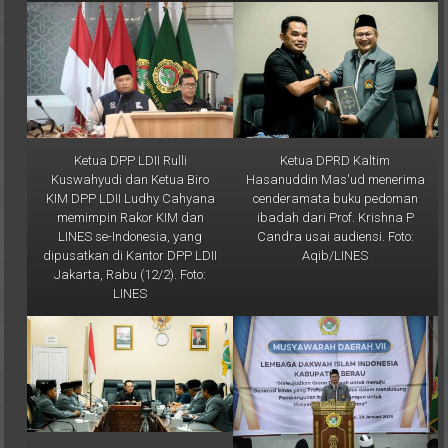
Ketua DPP LDII Rulli
Ketua DPRD Kaltim
Kuswahyudi dan Ketua Biro
Hasanuddin Mas'ud menerima
KIM DPP LDII Ludhy Cahyana
cenderamata buku pedoman
memimpin Rakor KIM dan
ibadah dari Prof. Krishna P
LINES se-Indonesia, yang
Candra usai audiensi. Foto:
dipusatkan di Kantor DPP LDII
Aqib/LINES
Jakarta, Rabu (12/2). Foto:
LINES
Ketua DPRD Kaltim