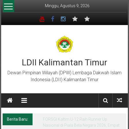
Lompat
Minggu, Agustus 9, 2026
ke
konten
LDII Kalimantan Timur
Dewan Pimpinan Wilayah (DPW) Lembaga Dakwah Islam
Indonesia (LDII) Kalimantan Timur
Berita Baru:
Menempa Generasi Muda Berkarakter Luhur
di Bumi Perkemahan Makroman Indah