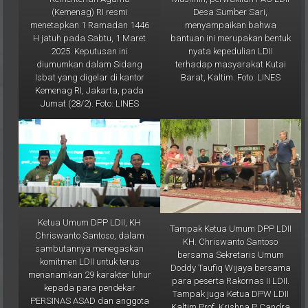
menyampaikan bahwa
menetapkan 1 Ramadan 1446
bantuan ini merupakan bentuk
H jatuh pada Sabtu, 1 Maret
nyata kepedulian LDII
2025. Keputusan ini
terhadap masyarakat Kutai
diumumkan dalam Sidang
Barat, Kaltim. Foto: LINES
Isbat yang digelar di kantor
Kemenag RI, Jakarta, pada
Jumat (28/2). Foto: LINES
Ketua Umum DPP LDII, KH
Tampak Ketua Umum DPP LDII
Chriswanto Santoso, dalam
KH. Chriswanto Santoso
sambutannya menegaskan
bersama Sekretaris Umum
komitmen LDII untuk terus
Doddy Taufiq Wijaya bersama
menanamkan 29 karakter luhur
para peserta Rakornas II LDII.
kepada para pendekar
Tampak juga Ketua DPW LDII
PERSINAS ASAD dan anggota
Kaltim Prof. Krishna P Candra
Senkom Mitra Polri. Foto: LINES
(paling kanan). Foto: LINES