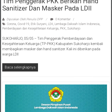
Sanitizer Dan Masker Pada LDII
Diposkan Oleh:Penulis DPP
0 Komentar
Corona
,
Covid-19
,
Etik Suryani
,
LDII
,
Lembaga Dakwah Islam Indonesia
,
Pemberdayaan dan Kesejahteraan Keluarga
,
PKK
,
Sukoharjo
SUKOHARJO, 05/05 – Tim Penggerak Pemberdayaan dan
Kesejahteraan Keluarga (TP-PKK) Kabupaten Sukoharjo kembali
membagikan masker dan hand sanitizer. Kali ini diberikan pada
warga LDII
Baca selengkapnya