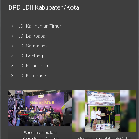
DPD LDII Kabupaten/Kota
LDII Kalimantan Timur
LDII Balikpapan
LDII Samarinda
LDII Bontang
LDII Kutai Timur
LDII Kab. Paser
Pemerintah melalui
Musimin, perwakilan PAC LDII
Kementerian Agama
Desa Sumber Sari,
(Kemenag) RI resmi