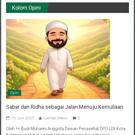
Kolom Opini
Opini
Sabar dan Ridha sebagai Jalan Menuju Kemuliaan
20 Juni 2025
Lukman Hakim
0
Oleh: H. Budi Muhaeni Anggota Dewan Penasehat DPD LDII Kota
Balikpapan Hidup adalah rangkaian episode—sebagian
menyuguhkan tawa dan bahagia, sebagian lagi menghadirkan air