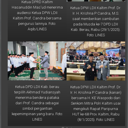
Hasanuddin Mas'ud menerima
Ketua DPW LDII Kaltim Prof. Dr.
audiensi Ketua DPW LDII
Ir. H. Krishna P Candra, M.S.
Kaltim Prof. Candra bersama
saat memberikan sambutan
pengurus lainnya. Foto:
pada Musda ke-7 DPD LDII
Aqib/LINES
Kab. Berau, Rabu (29/1/2025).
Foto: LINES
Ketua DPD LDII Kab. berau
Ketua DPW LDII Kaltim Prof. Dr.
terpilih Akhmad Yudiansyah
Ir. H. Krishna P Candra (kanan)
menerima bendera pataka
bersama H. KE Waspodo dari
dari Prof. Candra sebagai
Senkom Mitra Polri Kaltim usai
simbol pergantian
mengikuti Rapat Paripurna
kepemimpinan yang baru. Foto:
HUT ke-68 Prov. Kaltim, Rabu
LINES
(8/1/2025). Foto: LINES
Galeri