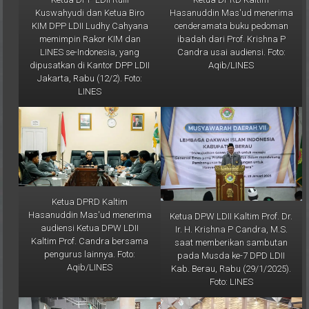
Kuswahyudi dan Ketua Biro
Hasanuddin Mas'ud menerima
KIM DPP LDII Ludhy Cahyana
cenderamata buku pedoman
memimpin Rakor KIM dan
ibadah dari Prof. Krishna P
LINES se-Indonesia, yang
Candra usai audiensi. Foto:
dipusatkan di Kantor DPP LDII
Aqib/LINES
Jakarta, Rabu (12/2). Foto:
LINES
Ketua DPRD Kaltim
Hasanuddin Mas'ud menerima
Ketua DPW LDII Kaltim Prof. Dr.
audiensi Ketua DPW LDII
Ir. H. Krishna P Candra, M.S.
Kaltim Prof. Candra bersama
saat memberikan sambutan
pengurus lainnya. Foto:
pada Musda ke-7 DPD LDII
Aqib/LINES
Kab. Berau, Rabu (29/1/2025).
Foto: LINES