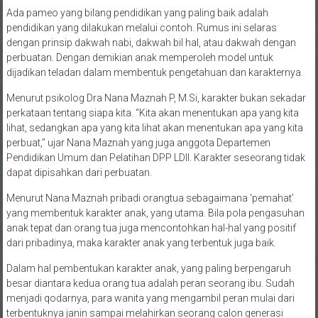
Ada pameo yang bilang pendidikan yang paling baik adalah
pendidikan yang dilakukan melalui contoh. Rumus ini selaras
dengan prinsip dakwah nabi, dakwah bil hal, atau dakwah dengan
perbuatan. Dengan demikian anak memperoleh model untuk
dijadikan teladan dalam membentuk pengetahuan dan karakternya.
Menurut psikolog Dra Nana Maznah P, M.Si, karakter bukan sekadar
perkataan tentang siapa kita. “Kita akan menentukan apa yang kita
lihat, sedangkan apa yang kita lihat akan menentukan apa yang kita
perbuat,” ujar Nana Maznah yang juga anggota Departemen
Pendidikan Umum dan Pelatihan DPP LDII. Karakter seseorang tidak
dapat dipisahkan dari perbuatan.
Menurut Nana Maznah pribadi orangtua sebagaimana ‘pemahat’
yang membentuk karakter anak, yang utama. Bila pola pengasuhan
anak tepat dan orang tua juga mencontohkan hal-hal yang positif
dari pribadinya, maka karakter anak yang terbentuk juga baik.
Dalam hal pembentukan karakter anak, yang paling berpengaruh
besar diantara kedua orang tua adalah peran seorang ibu. Sudah
menjadi qodarnya, para wanita yang mengambil peran mulai dari
terbentuknya janin sampai melahirkan seorang calon generasi