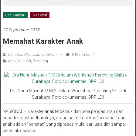
melalui CAI ke-47
Baiti Jannati
Nasional
27 September 2013
Memahat Karakter Anak
Diposkan Oleh:Lukman Hakim
0 Komentar
Anak
,
Karakter
,
Parenting
Dra Nana Maznah P, M.Si dalam Workshop Parenting Skills di
Surabaya. Foto dokumentasi DPP LDII
NASIONAL – Karakter anak terbentuk dari pola pengasuhan dan
pribadi orangtua. Ibaratnya, orangtua merupakan “pemahat” dan
anak adalah “pahatan” yang diproses mulai dari usia dini sampai
beranjak dewasa.