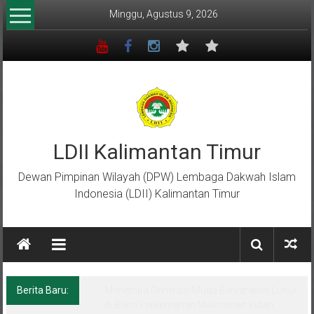
Lompat
Minggu, Agustus 9, 2026
ke
konten
LDII Kalimantan Timur
Dewan Pimpinan Wilayah (DPW) Lembaga Dakwah Islam
Indonesia (LDII) Kalimantan Timur
Berita Baru:
Menempa Generasi Muda Berkarakter Luhur
di Bumi Perkemahan Makroman Indah