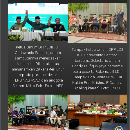
Ketua Umum DPP LDII, KH
Tampak Ketua Umum DPP LDII
Chriswanto Santoso, dalam
KH. Chriswanto Santoso
sambutannya menegaskan
bersama Sekretaris Umum
komitmen LDII untuk terus
Doddy Taufiq Wijaya bersama
menanamkan 29 karakter luhur
para peserta Rakornas II LDII.
kepada para pendekar
Tampak juga Ketua DPW LDII
PERSINAS ASAD dan anggota
Kaltim Prof. Krishna P Candra
Senkom Mitra Polri. Foto: LINES
(paling kanan). Foto: LINES