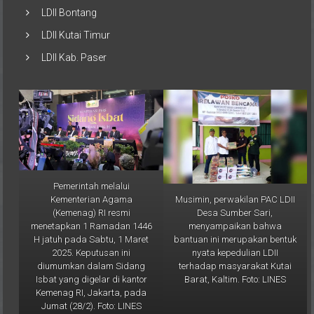
LDII Bontang
LDII Kutai Timur
LDII Kab. Paser
Pemerintah melalui
Musimin, perwakilan PAC LDII
Kementerian Agama
Desa Sumber Sari,
(Kemenag) RI resmi
menyampaikan bahwa
menetapkan 1 Ramadan 1446
bantuan ini merupakan bentuk
H jatuh pada Sabtu, 1 Maret
nyata kepedulian LDII
2025. Keputusan ini
terhadap masyarakat Kutai
diumumkan dalam Sidang
Barat, Kaltim. Foto: LINES
Isbat yang digelar di kantor
Kemenag RI, Jakarta, pada
Jumat (28/2). Foto: LINES