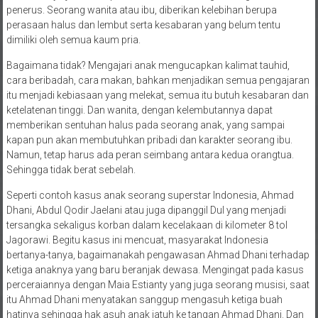
penerus. Seorang wanita atau ibu, diberikan kelebihan berupa
perasaan halus dan lembut serta kesabaran yang belum tentu
dimiliki oleh semua kaum pria.
Bagaimana tidak? Mengajari anak mengucapkan kalimat tauhid,
cara beribadah, cara makan, bahkan menjadikan semua pengajaran
itu menjadi kebiasaan yang melekat, semua itu butuh kesabaran dan
ketelatenan tinggi. Dan wanita, dengan kelembutannya dapat
memberikan sentuhan halus pada seorang anak, yang sampai
kapan pun akan membutuhkan pribadi dan karakter seorang ibu.
Namun, tetap harus ada peran seimbang antara kedua orangtua.
Sehingga tidak berat sebelah.
Seperti contoh kasus anak seorang superstar Indonesia, Ahmad
Dhani, Abdul Qodir Jaelani atau juga dipanggil Dul yang menjadi
tersangka sekaligus korban dalam kecelakaan di kilometer 8 tol
Jagorawi. Begitu kasus ini mencuat, masyarakat Indonesia
bertanya-tanya, bagaimanakah pengawasan Ahmad Dhani terhadap
ketiga anaknya yang baru beranjak dewasa. Mengingat pada kasus
perceraiannya dengan Maia Estianty yang juga seorang musisi, saat
itu Ahmad Dhani menyatakan sanggup mengasuh ketiga buah
hatinya sehingga hak asuh anak jatuh ke tangan Ahmad Dhani. Dan