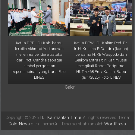
Ketua DPD LDII Kab. berau
Ketua DPW LDII Kaltim Prof. Dr.
terpilih Akhmad Yudiansyah
Ir. H. Krishna P Candra (kanan)
menerima bendera pataka
bersama H. KE Waspodo dari
dari Prof. Candra sebagai
Senkom Mitra Polri Kaltim usai
simbol pergantian
mengikuti Rapat Paripurna
kepemimpinan yang baru. Foto:
HUT ke-68 Prov. Kaltim, Rabu
LINES
(8/1/2025). Foto: LINES
Galeri
Copyright © 2026
LDII Kalimantan Timur
. All rights reserved. Tema:
ColorNews
oleh ThemeGrill. Dipersembahkan oleh
WordPress
.