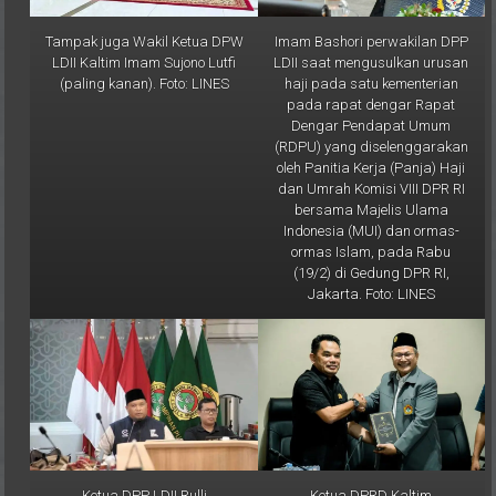
Tampak juga Wakil Ketua DPW
Imam Bashori perwakilan DPP
LDII Kaltim Imam Sujono Lutfi
LDII saat mengusulkan urusan
(paling kanan). Foto: LINES
haji pada satu kementerian
pada rapat dengar Rapat
Dengar Pendapat Umum
(RDPU) yang diselenggarakan
oleh Panitia Kerja (Panja) Haji
dan Umrah Komisi VIII DPR RI
bersama Majelis Ulama
Indonesia (MUI) dan ormas-
ormas Islam, pada Rabu
(19/2) di Gedung DPR RI,
Jakarta. Foto: LINES
Ketua DPP LDII Rulli
Ketua DPRD Kaltim