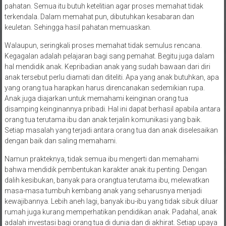
pahatan. Semua itu butuh ketelitian agar proses memahat tidak
terkendala. Dalam memahat pun, dibutuhkan kesabaran dan
keuletan. Sehingga hasil pahatan memuaskan.
Walaupun, seringkali proses memahat tidak semulus rencana.
Kegagalan adalah pelajaran bagi sang pemahat. Begitu juga dalam
hal mendidik anak. Kepribadian anak yang sudah bawaan dari diri
anak tersebut perlu diamati dan diteliti. Apa yang anak butuhkan, apa
yang orang tua harapkan harus direncanakan sedemikian rupa.
Anak juga diajarkan untuk memahami keinginan orang tua
disamping keinginannya pribadi. Hal ini dapat berhasil apabila antara
orang tua terutama ibu dan anak terjalin komunikasi yang baik.
Setiap masalah yang terjadi antara orang tua dan anak diselesaikan
dengan baik dan saling memahami.
Namun prakteknya, tidak semua ibu mengerti dan memahami
bahwa mendidik pembentukan karakter anak itu penting. Dengan
dalih kesibukan, banyak para orangtua terutama ibu, melewatkan
masa-masa tumbuh kembang anak yang seharusnya menjadi
kewajibannya. Lebih aneh lagi, banyak ibu-ibu yang tidak sibuk diluar
rumah juga kurang memperhatikan pendidikan anak. Padahal, anak
adalah investasi bagi orang tua di dunia dan di akhirat. Setiap upaya