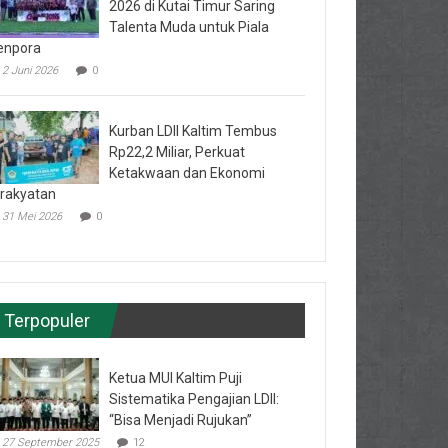
2026 di Kutai Timur Saring
Talenta Muda untuk Piala
enpora
2 Juni 2026
0
Kurban LDII Kaltim Tembus
Rp22,2 Miliar, Perkuat
Ketakwaan dan Ekonomi
rakyatan
31 Mei 2026
0
Terpopuler
Ketua MUI Kaltim Puji
Sistematika Pengajian LDII:
“Bisa Menjadi Rujukan”
27 September 2025
12