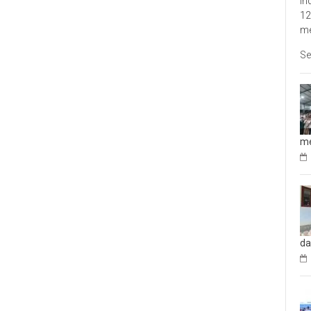
In
12
me
Se
me
da