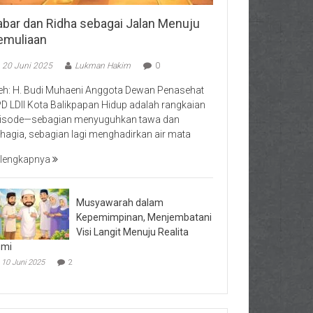
abar dan Ridha sebagai Jalan Menuju
emuliaan
20 Juni 2025
Lukman Hakim
0
eh: H. Budi Muhaeni Anggota Dewan Penasehat
D LDII Kota Balikpapan Hidup adalah rangkaian
isode—sebagian menyuguhkan tawa dan
hagia, sebagian lagi menghadirkan air mata
lengkapnya
Musyawarah dalam
Kepemimpinan, Menjembatani
Visi Langit Menuju Realita
umi
10 Juni 2025
2