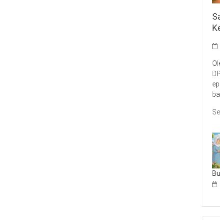
S
K
Ol
DP
ep
ba
Se
B