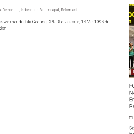
Demokrasi
,
Kebebasan Berpendapat
,
Reformasi
iswa menduduki Gedung DPR RI di Jakarta, 18 Mei 1998 di
iden
F
Na
E
P
Sa