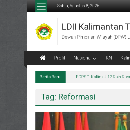
Lompat
Sabtu, Agustus 8, 2026
ke
konten
LDII Kalimantan 
Dewan Pimpinan Wilayah (DPW) L
Profil
Nasional
IKN
Kali
Berita Baru:
FORSGI Kaltim U-12 Raih Run
Tag: Reformasi