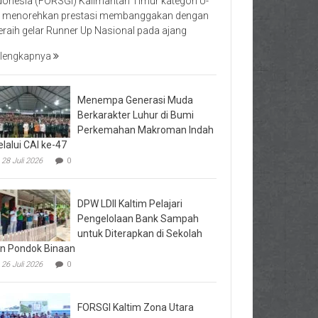
donesia (FORSGI) Kalimantan Timur kategori U-
 menorehkan prestasi membanggakan dengan
raih gelar Runner Up Nasional pada ajang
lengkapnya
Menempa Generasi Muda
Berkarakter Luhur di Bumi
Perkemahan Makroman Indah
lalui CAI ke-47
28 Juli 2026
0
DPW LDII Kaltim Pelajari
Pengelolaan Bank Sampah
untuk Diterapkan di Sekolah
n Pondok Binaan
26 Juli 2026
0
FORSGI Kaltim Zona Utara