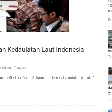
In
12
me
Se
an Kedaulatan Laut Indonesia
me
Diskusi
,
Tiongkok
onflik Laut China Selatan, dan berusaha untuk netral aktif,
da