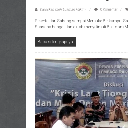
Diposkan Oleh:Lukman Hakim
0 Komentar
Peserta dari Sabang sampai Merauke Berkumpul San
Suasana hangat dan akrab menyelimuti Ballroom Min
Baca selengkapnya