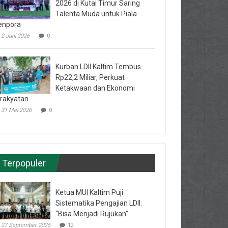
2026 di Kutai Timur Saring
Talenta Muda untuk Piala
enpora
2 Juni 2026
0
Kurban LDII Kaltim Tembus
Rp22,2 Miliar, Perkuat
Ketakwaan dan Ekonomi
rakyatan
31 Mei 2026
0
Terpopuler
Ketua MUI Kaltim Puji
Sistematika Pengajian LDII:
“Bisa Menjadi Rujukan”
27 September 2025
12