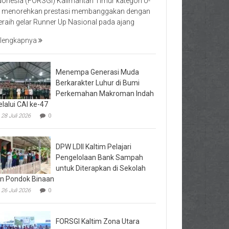
donesia (FORSGI) Kalimantan Timur kategori U-
 menorehkan prestasi membanggakan dengan
raih gelar Runner Up Nasional pada ajang
lengkapnya
Menempa Generasi Muda
Berkarakter Luhur di Bumi
Perkemahan Makroman Indah
lalui CAI ke-47
28 Juli 2026
0
DPW LDII Kaltim Pelajari
Pengelolaan Bank Sampah
untuk Diterapkan di Sekolah
n Pondok Binaan
26 Juli 2026
0
FORSGI Kaltim Zona Utara