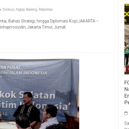
Diskusi
,
Ngopi Bareng
,
Rakornas
tai, Bahas Strategi, hingga Diplomasi Kopi JAKARTA –
hajirrosyidin, Jakarta Timur, Jumat
F
Na
E
P
Sa