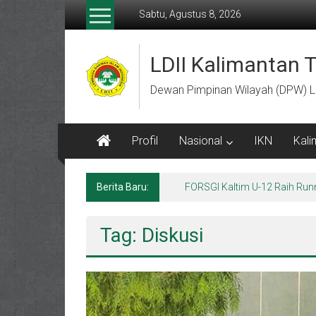
Lompat
Sabtu, Agustus 8, 2026
ke
konten
LDII Kalimantan 
Dewan Pimpinan Wilayah (DPW) L
Profil
Nasional
IKN
Kali
Berita Baru:
Tag: Diskusi