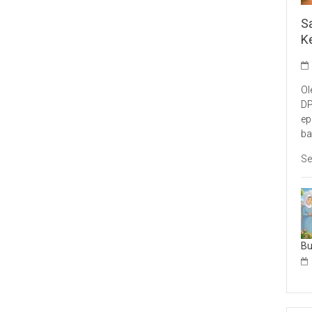
S
K
Ol
DP
ep
ba
Se
B