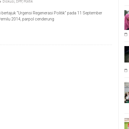
Diskusi
,
DPP
,
Politik
rtajuk “Urgensi Regenerasi Politik” pada 11 September
 Pemilu 2014, parpol cenderung