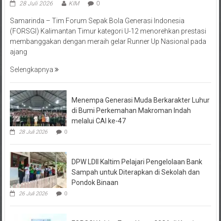
Samarinda – Tim Forum Sepak Bola Generasi Indonesia
(FORSGI) Kalimantan Timur kategori U-12 menorehkan prestasi
membanggakan dengan meraih gelar Runner Up Nasional pada
ajang
Selengkapnya
Menempa Generasi Muda Berkarakter Luhur
di Bumi Perkemahan Makroman Indah
melalui CAI ke-47
28 Juli 2026
0
DPW LDII Kaltim Pelajari Pengelolaan Bank
Sampah untuk Diterapkan di Sekolah dan
Pondok Binaan
26 Juli 2026
0
FORSGI Kaltim Zona Utara 2026 di Kutai