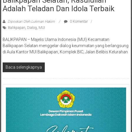
Adalah Teladan Dan Idola Terbaik
Diposkan Oleh:Lukman Hakim
0 Komentar
Balikpapan
,
Dialog
,
MUI
BALIKPAPAN – Majelis Ulama Indonesia (MUI) Kecamatan
Balikpapan Selatan menggelar dialog keummatan yang berlangsung
di Aula Kantor MUI Balikpapan, Komplek BIC, Jalan Belibis Kelurahan
Baca selengkapnya