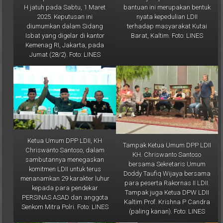
nyata kepedulian LDII
2025. Keputusan ini
terhadap masyarakat Kutai
diumumkan dalam Sidang
Barat, Kaltim. Foto: LINES
Isbat yang digelar di kantor
Kemenag RI, Jakarta, pada
Jumat (28/2). Foto: LINES
Ketua Umum DPP LDII, KH
Tampak Ketua Umum DPP LDII
Chriswanto Santoso, dalam
KH. Chriswanto Santoso
sambutannya menegaskan
bersama Sekretaris Umum
komitmen LDII untuk terus
Doddy Taufiq Wijaya bersama
menanamkan 29 karakter luhur
para peserta Rakornas II LDII.
kepada para pendekar
Tampak juga Ketua DPW LDII
PERSINAS ASAD dan anggota
Kaltim Prof. Krishna P Candra
Senkom Mitra Polri. Foto: LINES
(paling kanan). Foto: LINES