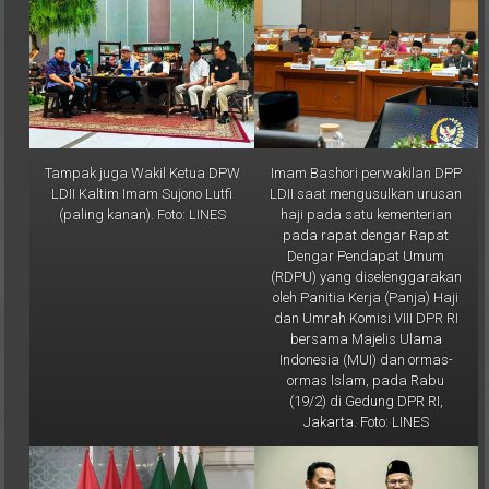
Tampak juga Wakil Ketua DPW
Imam Bashori perwakilan DPP
LDII Kaltim Imam Sujono Lutfi
LDII saat mengusulkan urusan
(paling kanan). Foto: LINES
haji pada satu kementerian
pada rapat dengar Rapat
Dengar Pendapat Umum
(RDPU) yang diselenggarakan
oleh Panitia Kerja (Panja) Haji
dan Umrah Komisi VIII DPR RI
bersama Majelis Ulama
Indonesia (MUI) dan ormas-
ormas Islam, pada Rabu
(19/2) di Gedung DPR RI,
Jakarta. Foto: LINES