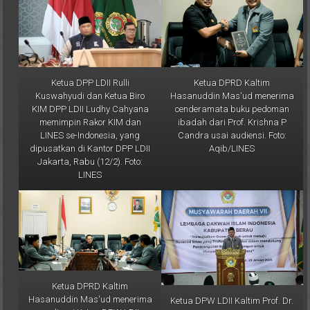
Ketua DPP LDII Rulli
Ketua DPRD Kaltim
Kuswahyudi dan Ketua Biro
Hasanuddin Mas'ud menerima
KIM DPP LDII Ludhy Cahyana
cenderamata buku pedoman
memimpin Rakor KIM dan
ibadah dari Prof. Krishna P
LINES se-Indonesia, yang
Candra usai audiensi. Foto:
dipusatkan di Kantor DPP LDII
Aqib/LINES
Jakarta, Rabu (12/2). Foto:
LINES
Ketua DPRD Kaltim
Hasanuddin Mas'ud menerima
Ketua DPW LDII Kaltim Prof. Dr.
audiensi Ketua DPW LDII
Ir. H. Krishna P Candra, M.S.