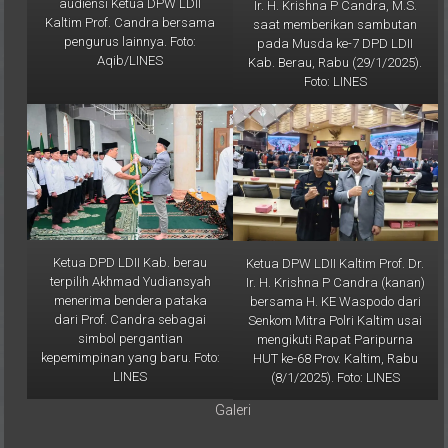
Kaltim Prof. Candra bersama
saat memberikan sambutan
pengurus lainnya. Foto:
pada Musda ke-7 DPD LDII
Aqib/LINES
Kab. Berau, Rabu (29/1/2025).
Foto: LINES
Ketua DPD LDII Kab. berau
Ketua DPW LDII Kaltim Prof. Dr.
terpilih Akhmad Yudiansyah
Ir. H. Krishna P Candra (kanan)
menerima bendera pataka
bersama H. KE Waspodo dari
dari Prof. Candra sebagai
Senkom Mitra Polri Kaltim usai
simbol pergantian
mengikuti Rapat Paripurna
kepemimpinan yang baru. Foto:
HUT ke-68 Prov. Kaltim, Rabu
LINES
(8/1/2025). Foto: LINES
Galeri