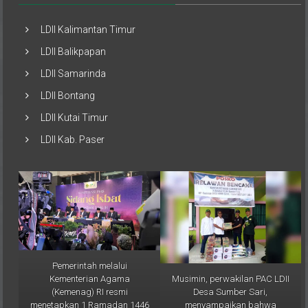
LDII Kalimantan Timur
LDII Balikpapan
LDII Samarinda
LDII Bontang
LDII Kutai Timur
LDII Kab. Paser
Pemerintah melalui
Musimin, perwakilan PAC LDII
Kementerian Agama
Desa Sumber Sari,
(Kemenag) RI resmi
menyampaikan bahwa
menetapkan 1 Ramadan 1446
bantuan ini merupakan bentuk
H jatuh pada Sabtu, 1 Maret