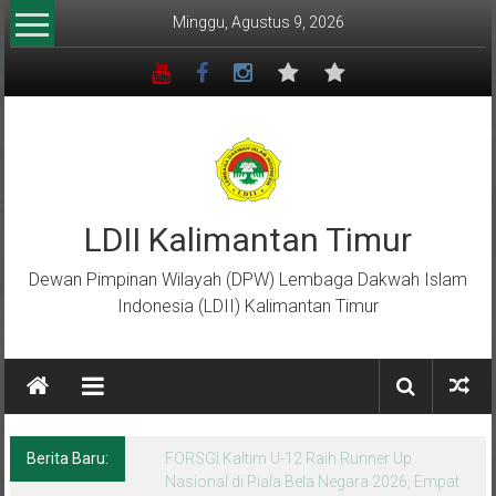
Lompat
Minggu, Agustus 9, 2026
ke
konten
LDII Kalimantan Timur
Dewan Pimpinan Wilayah (DPW) Lembaga Dakwah Islam
Indonesia (LDII) Kalimantan Timur
Berita Baru:
Menempa Generasi Muda Berkarakter Luhur
di Bumi Perkemahan Makroman Indah