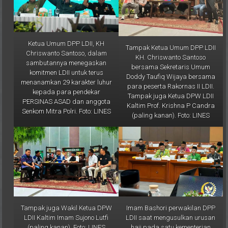
Ketua Umum DPP LDII, KH
Tampak Ketua Umum DPP LDII
Chriswanto Santoso, dalam
KH. Chriswanto Santoso
sambutannya menegaskan
bersama Sekretaris Umum
komitmen LDII untuk terus
Doddy Taufiq Wijaya bersama
menanamkan 29 karakter luhur
para peserta Rakornas II LDII.
kepada para pendekar
Tampak juga Ketua DPW LDII
PERSINAS ASAD dan anggota
Kaltim Prof. Krishna P Candra
Senkom Mitra Polri. Foto: LINES
(paling kanan). Foto: LINES
Tampak juga Wakil Ketua DPW
Imam Bashori perwakilan DPP
LDII Kaltim Imam Sujono Lutfi
LDII saat mengusulkan urusan
(paling kanan). Foto: LINES
haji pada satu kementerian
pada rapat dengar Rapat