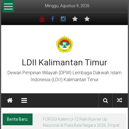
Lompat
Minggu, Agustus 9, 2026
ke
konten
LDII Kalimantan Timur
Dewan Pimpinan Wilayah (DPW) Lembaga Dakwah Islam
Indonesia (LDII) Kalimantan Timur
Berita Baru:
Menempa Generasi Muda Berkarakter Luhur
di Bumi Perkemahan Makroman Indah