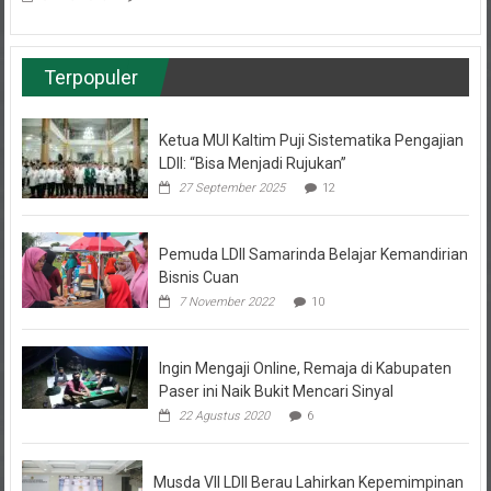
Terpopuler
Ketua MUI Kaltim Puji Sistematika Pengajian
LDII: “Bisa Menjadi Rujukan”
27 September 2025
12
Pemuda LDII Samarinda Belajar Kemandirian
Bisnis Cuan
7 November 2022
10
Ingin Mengaji Online, Remaja di Kabupaten
Paser ini Naik Bukit Mencari Sinyal
22 Agustus 2020
6
Musda VII LDII Berau Lahirkan Kepemimpinan
Baru dan Komitmen Green Dakwah