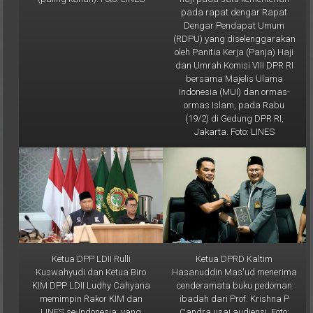
Dengar Pendapat Umum
(RDPU) yang diselenggarakan
oleh Panitia Kerja (Panja) Haji
dan Umrah Komisi VIII DPR RI
bersama Majelis Ulama
Indonesia (MUI) dan ormas-
ormas Islam, pada Rabu
(19/2) di Gedung DPR RI,
Jakarta. Foto: LINES
Ketua DPP LDII Rulli
Ketua DPRD Kaltim
Kuswahyudi dan Ketua Biro
Hasanuddin Mas'ud menerima
KIM DPP LDII Ludhy Cahyana
cenderamata buku pedoman
memimpin Rakor KIM dan
ibadah dari Prof. Krishna P
LINES se-Indonesia, yang
Candra usai audiensi. Foto:
dipusatkan di Kantor DPP LDII
Aqib/LINES