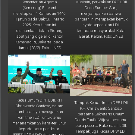
Desa Sumber Sari,
(Kemenag) RI resmi
menyampaikan bahwa
menetapkan 1 Ramadan 1446
bantuan ini merupakan bentuk
H jatuh pada Sabtu, 1 Maret
nyata kepedulian LDII
2025. Keputusan ini
terhadap masyarakat Kutai
diumumkan dalam Sidang
Barat, Kaltim. Foto: LINES
Isbat yang digelar di kantor
Kemenag RI, Jakarta, pada
Jumat (28/2). Foto: LINES
Ketua Umum DPP LDII, KH
Tampak Ketua Umum DPP LDII
Chriswanto Santoso, dalam
KH. Chriswanto Santoso
sambutannya menegaskan
bersama Sekretaris Umum
komitmen LDII untuk terus
Doddy Taufiq Wijaya bersama
menanamkan 29 karakter luhur
para peserta Rakornas II LDII.
kepada para pendekar
Tampak juga Ketua DPW LDII
PERSINAS ASAD dan anggota
Kaltim Prof. Krishna P Candra
Senkom Mitra Polri. Foto: LINES