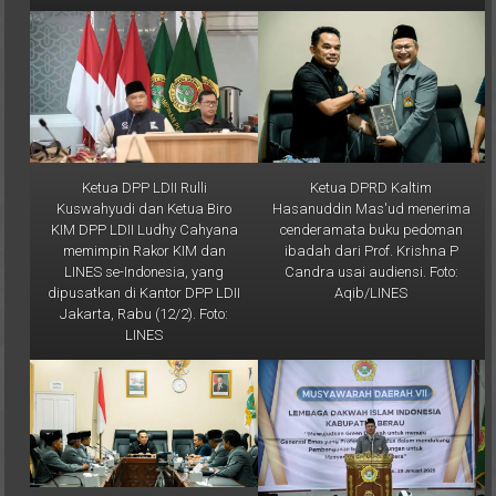
Ketua DPP LDII Rulli
Ketua DPRD Kaltim
Kuswahyudi dan Ketua Biro
Hasanuddin Mas'ud menerima
KIM DPP LDII Ludhy Cahyana
cenderamata buku pedoman
memimpin Rakor KIM dan
ibadah dari Prof. Krishna P
LINES se-Indonesia, yang
Candra usai audiensi. Foto:
dipusatkan di Kantor DPP LDII
Aqib/LINES
Jakarta, Rabu (12/2). Foto:
LINES
Ketua DPRD Kaltim