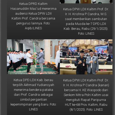
Hasanuddin Mas'ud menerima
Ketua DPW LDII Kaltim Prof. Dr.
audiensi Ketua DPW LDII
Ir. H. Krishna P Candra, M.S.
Kaltim Prof. Candra bersama
saat memberikan sambutan
pengurus lainnya. Foto:
pada Musda ke-7 DPD LDII
Aqib/LINES
Kab. Berau, Rabu (29/1/2025).
Foto: LINES
Ketua DPD LDII Kab. berau
Ketua DPW LDII Kaltim Prof. Dr.
terpilih Akhmad Yudiansyah
Ir. H. Krishna P Candra (kanan)
menerima bendera pataka
bersama H. KE Waspodo dari
dari Prof. Candra sebagai
Senkom Mitra Polri Kaltim usai
simbol pergantian
mengikuti Rapat Paripurna
kepemimpinan yang baru. Foto:
HUT ke-68 Prov. Kaltim, Rabu
LINES
(8/1/2025). Foto: LINES
Galeri