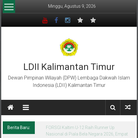
Lompat
Minggu, Agustus 9, 2026
ke
konten
LDII Kalimantan Timur
Dewan Pimpinan Wilayah (DPW) Lembaga Dakwah Islam
Indonesia (LDII) Kalimantan Timur
Berita Baru:
Menempa Generasi Muda Berkarakter Luhur
di Bumi Perkemahan Makroman Indah