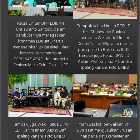
Ketua Umum DPP LDII, KH
Tampak Ketua Umum DPP LDII
Chriswanto Santoso, dalam
KH. Chriswanto Santoso
sambutannya menegaskan
bersama Sekretaris Umum
komitmen LDII untuk terus
Doddy Taufiq Wijaya bersama
menanamkan 29 karakter luhur
para peserta Rakornas II LDII.
kepada para pendekar
Tampak juga Ketua DPW LDII
PERSINAS ASAD dan anggota
Kaltim Prof. Krishna P Candra
Senkom Mitra Polri. Foto: LINES
(paling kanan). Foto: LINES
Tampak juga Wakil Ketua DPW
Imam Bashori perwakilan DPP
LDII Kaltim Imam Sujono Lutfi
LDII saat mengusulkan urusan
(paling kanan). Foto: LINES
haji pada satu kementerian
pada rapat dengar Rapat