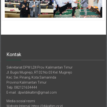
Kontak
Sekretariat DPW LDII Prov. Kalimantan Timur
Jl. Bugis Mugirejo, RT.02 No.03 Kel. Mugirejo
Kec. Sei. Pinang, Kota Samarinda
Provinsi Kalimantan Timur
Telp. 082121634444
E-mail : dpwldiikaltim@gmail.com
Media sosial resmi:
Website Internal: https://ldiikaltim.or.id
Website External: https://kaltimpro.id