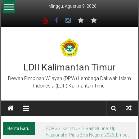
Lompat
Minggu, Agustus 9, 2026
ke
konten
LDII Kalimantan Timur
Dewan Pimpinan Wilayah (DPW) Lembaga Dakwah Islam
Indonesia (LDII) Kalimantan Timur
Berita Baru:
Menempa Generasi Muda Berkarakter Luhur
di Bumi Perkemahan Makroman Indah