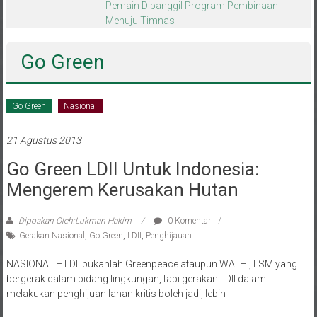
melalui CAI ke-47
Go Green
Go Green
Nasional
21 Agustus 2013
Go Green LDII Untuk Indonesia:
Mengerem Kerusakan Hutan
Diposkan Oleh:Lukman Hakim
0 Komentar
Gerakan Nasional
,
Go Green
,
LDII
,
Penghijauan
NASIONAL – LDII bukanlah Greenpeace ataupun WALHI, LSM yang
bergerak dalam bidang lingkungan, tapi gerakan LDII dalam
melakukan penghijuan lahan kritis boleh jadi, lebih
Baca selengkapnya