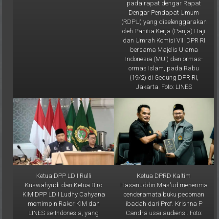
Dengar Pendapat Umum
(RDPU) yang diselenggarakan
oleh Panitia Kerja (Panja) Haji
dan Umrah Komisi VIII DPR RI
bersama Majelis Ulama
Indonesia (MUI) dan ormas-
ormas Islam, pada Rabu
(19/2) di Gedung DPR RI,
Jakarta. Foto: LINES
Ketua DPP LDII Rulli
Ketua DPRD Kaltim
Kuswahyudi dan Ketua Biro
Hasanuddin Mas'ud menerima
KIM DPP LDII Ludhy Cahyana
cenderamata buku pedoman
memimpin Rakor KIM dan
ibadah dari Prof. Krishna P
LINES se-Indonesia, yang
Candra usai audiensi. Foto:
dipusatkan di Kantor DPP LDII
Aqib/LINES