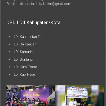
Email media sosial: ldiitv.kaltim@gmail.com
DPD LDII Kabupaten/Kota
LDII Kalimantan Timur
LDII Balikpapan
LDII Samarinda
LDII Bontang
LDII Kutai Timur
LDII Kab. Paser