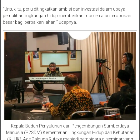
“Untuk itu, perlu ditingkatkan ambisi dan investasi dalam upaya
pemulihan lingkungan hidup memberikan momen atau terobosan
besar bagi perbaikan lahan,” ucapnya.
Kepala Badan Penyuluhan dan Pengembangan Sumberdaya
Manusia (P2SDM) Kementerian Lingkungan Hidup dan Kehutanan
(KLHK), Ade Palguna Ruteka menjadi pembicara di seminar yang