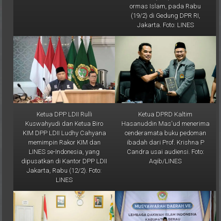
ormas Islam, pada Rabu
(19/2) di Gedung DPR RI,
Jakarta. Foto: LINES
Ketua DPP LDII Rulli
Ketua DPRD Kaltim
Kuswahyudi dan Ketua Biro
Hasanuddin Mas'ud menerima
KIM DPP LDII Ludhy Cahyana
cenderamata buku pedoman
memimpin Rakor KIM dan
ibadah dari Prof. Krishna P
LINES se-Indonesia, yang
Candra usai audiensi. Foto:
dipusatkan di Kantor DPP LDII
Aqib/LINES
Jakarta, Rabu (12/2). Foto:
LINES