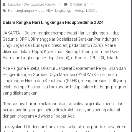
Diposkan Oleh:Lukman Hakim
0 Komentar
Hari Lingkungan Hidup
,
HLH
,
Lingkungan Hidup
,
LISDAL
Dalam Rangka Hari Lingkungan Hidup Sedunia 2024
JAKARTA – Dalam rangka memperingati Hari Lingkungan Hidup
Sedunia, DPP LDII menggelar Sosialisasi Gerakan Perlindungan
Lingkungan dan Budaya di Sekolah, pada Sabtu (22/6). Acara
dikemas dalam Rapat Koordinasi Bidang Litbang, Sumber Daya
Alam dan Lingkungan Hidup (Lisdal), di Kantor DPP LDII, Jakarta.
Ade Palguna Ruteka, Direktur Jenderal Departemen Penyuluhan dan
Pengembangan Sumber Daya Manusia (P2SDM) Kementerian
Lingkungan Hidup dan Kehutanan (KLHK), mengapresiasi LDII yang
telah memperhatikan isu lingkungan hidup dalam berbagai program
yang dilaksanakan.
“Khususnya hari ini melaksanakan sosialisasi gerakan peduli dan
berbudaya lingkungan hidup di sekolah atau yang sering dikenal
dengan program Adiwiyata,” papar Ade.
Ia meyakini LDII dengan banyaknya sekolah dan pondok pesantren