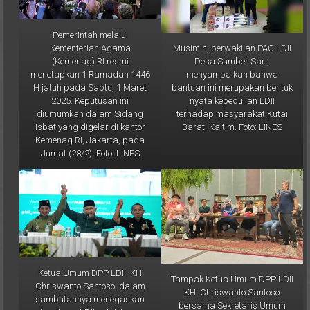
Pemerintah melalui
Musimin, perwakilan PAC LDII
Kementerian Agama
Desa Sumber Sari,
(Kemenag) RI resmi
menyampaikan bahwa
menetapkan 1 Ramadan 1446
bantuan ini merupakan bentuk
H jatuh pada Sabtu, 1 Maret
nyata kepedulian LDII
2025. Keputusan ini
terhadap masyarakat Kutai
diumumkan dalam Sidang
Barat, Kaltim. Foto: LINES
Isbat yang digelar di kantor
Kemenag RI, Jakarta, pada
Jumat (28/2). Foto: LINES
Ketua Umum DPP LDII, KH
Tampak Ketua Umum DPP LDII
Chriswanto Santoso, dalam
KH. Chriswanto Santoso
sambutannya menegaskan
bersama Sekretaris Umum