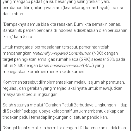
yang mengacu pada tiga isu besar yang saling terkait, yaitu
perubahan iklim, hilangnya alam (keanekaragaman hayati), polusi
dan limbah.
“Dampaknya semua bisa kita rasakan. Bumi kita semakin panas.
Bahkan 80 persen bencana di Indonesia disebabkan oleh perubahan
iklim,” kata Sinta.
Untuk mengatasi permasalahan tersebut, pemerintah telah
mencanangkan
Nationally Prepared Contribution
(NDC) dengan
target peningkatan emisi gas rumah kaca (GRK) sebesar 29% pada
tahun 2030 dengan basis
business-as-usual
(BAU) yang
menegaskan komitmen mereka ke dokumen.
Komitmen tersebut diimplementasikan melalui sejumlah peraturan,
regulasi, dan gerakan yang menjadi aksi nyata untuk mewujudkan
masyarakat peduli lingkungan.
Salah satunya melalui “Gerakan Peduli Berbudaya Lingkungan Hidup
di Sekolah” sebagai upaya kolaboratif untuk membentuk sikap dan
tindakan peduli terhadap lingkungan di satuan pendidikan.
“Sangat tepat sekali kita bermitra dengan LDII karena kami tidak bisa