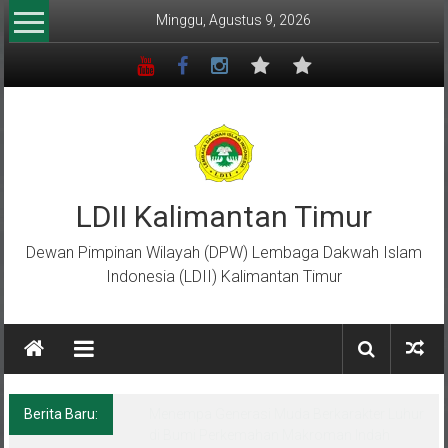
Lompat
Minggu, Agustus 9, 2026
ke
konten
LDII Kalimantan Timur
Dewan Pimpinan Wilayah (DPW) Lembaga Dakwah Islam
Indonesia (LDII) Kalimantan Timur
Berita Baru:
Menempa Generasi Muda Berkarakter Luhur
di Bumi Perkemahan Makroman Indah