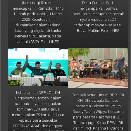
menyampaikan bahwa
menetapkan 1 Ramadan 1446
bantuan ini merupakan bentuk
H jatuh pada Sabtu, 1 Maret
nyata kepedulian LDII
2025. Keputusan ini
terhadap masyarakat Kutai
diumumkan dalam Sidang
Barat, Kaltim. Foto: LINES
Isbat yang digelar di kantor
Kemenag RI, Jakarta, pada
Jumat (28/2). Foto: LINES
Ketua Umum DPP LDII, KH
Tampak Ketua Umum DPP LDII
Chriswanto Santoso, dalam
KH. Chriswanto Santoso
sambutannya menegaskan
bersama Sekretaris Umum
komitmen LDII untuk terus
Doddy Taufiq Wijaya bersama
menanamkan 29 karakter luhur
para peserta Rakornas II LDII.
kepada para pendekar
Tampak juga Ketua DPW LDII
PERSINAS ASAD dan anggota
Kaltim Prof. Krishna P Candra
Senkom Mitra Polri. Foto: LINES
(paling kanan). Foto: LINES