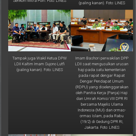
Tampak juga Wakil Ketua DPW
Imam Bashori perwakilan DPP
LDII Kaltim Imam Sujono Lutfi
LDII saat mengusulkan urusan
(paling kanan). Foto: LINES
haji pada satu kementerian
pada rapat dengar Rapat
Dengar Pendapat Umum
(RDPU) yang diselenggarakan
oleh Panitia Kerja (Panja) Haji
dan Umrah Komisi VIII DPR RI
bersama Majelis Ulama
Indonesia (MUI) dan ormas-
ormas Islam, pada Rabu
(19/2) di Gedung DPR RI,
Jakarta. Foto: LINES