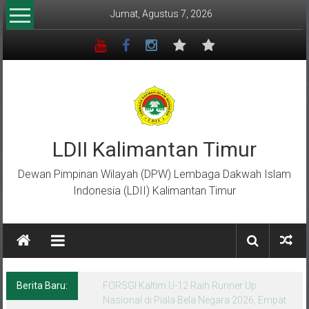
Lompat
Jumat, Agustus 7, 2026
ke
konten
LDII Kalimantan Timur
Dewan Pimpinan Wilayah (DPW) Lembaga Dakwah Islam
Indonesia (LDII) Kalimantan Timur
Berita Baru:
Menempa Generasi Muda Berkarakter Luhur
di Bumi Perkemahan Makroman Indah