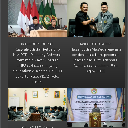
Ketua DPP LDII Rulli
Ketua DPRD Kaltim
Kuswahyudi dan Ketua Biro
Hasanuddin Mas'ud menerima
KIM DPP LDII Ludhy Cahyana
cenderamata buku pedoman
memimpin Rakor KIM dan
ibadah dari Prof. Krishna P
LINES se-Indonesia, yang
Candra usai audiensi. Foto:
dipusatkan di Kantor DPP LDII
Aqib/LINES
Jakarta, Rabu (12/2). Foto:
LINES
Ketua DPRD Kaltim
Hasanuddin Mas'ud menerima
Ketua DPW LDII Kaltim Prof. Dr.