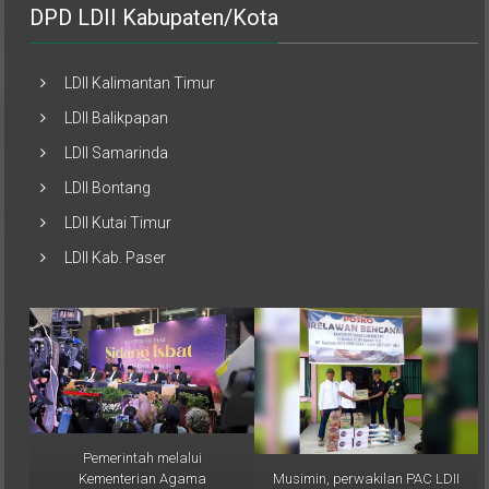
LDII Kalimantan Timur
LDII Balikpapan
LDII Samarinda
LDII Bontang
LDII Kutai Timur
LDII Kab. Paser
Pemerintah melalui
Musimin, perwakilan PAC LDII
Kementerian Agama
Desa Sumber Sari,
(Kemenag) RI resmi