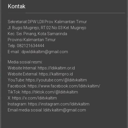
Kontak
Sekretariat DPW LDII Prov. Kalimantan Timur
Jl. Bugis Mugirejo, RT.02 No.03 Kel. Mugirejo
Kec. Sei. Pinang, Kota Samarinda
Provinsi Kalimantan Timur
Telp. 082121634444
E-mail : dpwldiikaltim@gmail.com
Media sosial resmi:
Website Internal: https://ldiikaltim.or.id
Website External: https://kaltimpro.id
YouTube: https://youtube.com/@ldiitvkaltim
Facebook: https://www.facebook.com/ldiitv.kaltim/
TikTok: https://tiktok.com/@ldiitvkaltim
X: https://x.com/ldiitvkaltim
Instagram: https://instagram.com/ldiitvkaltim
Email media sosial: ldiitv.kaltim@gmail.com
DPD LDII Kabupaten/Kota