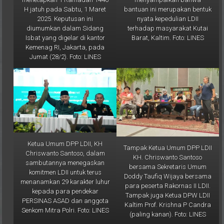
nyata kepedulian LDII
2025. Keputusan ini
terhadap masyarakat Kutai
diumumkan dalam Sidang
Barat, Kaltim. Foto: LINES
Isbat yang digelar di kantor
Kemenag RI, Jakarta, pada
Jumat (28/2). Foto: LINES
Ketua Umum DPP LDII, KH
Tampak Ketua Umum DPP LDII
Chriswanto Santoso, dalam
KH. Chriswanto Santoso
sambutannya menegaskan
bersama Sekretaris Umum
komitmen LDII untuk terus
Doddy Taufiq Wijaya bersama
menanamkan 29 karakter luhur
para peserta Rakornas II LDII.
kepada para pendekar
Tampak juga Ketua DPW LDII
PERSINAS ASAD dan anggota
Kaltim Prof. Krishna P Candra
Senkom Mitra Polri. Foto: LINES
(paling kanan). Foto: LINES