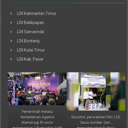
LDII Kalimantan Timur
LDII Balikpapan
LDII Samarinda
LDII Bontang
LDII Kutai Timur
LDII Kab. Paser
Pemerintah melalui
Musimin, perwakilan PAC LDII
Kementerian Agama
Desa Sumber Sari,
(Kemenag) RI resmi
menyampaikan bahwa
menetapkan 1 Ramadan 1446
bantuan ini merupakan bentuk
H jatuh pada Sabtu, 1 Maret