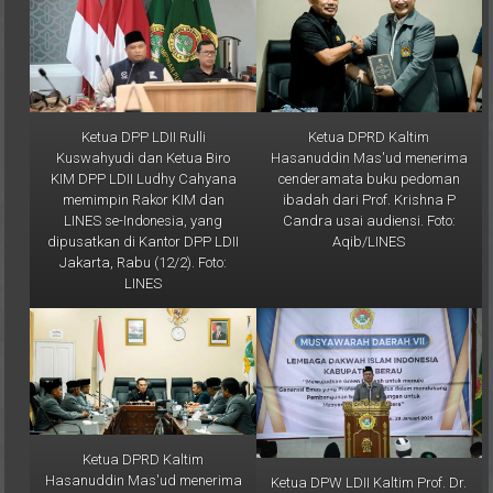
Ketua DPP LDII Rulli
Ketua DPRD Kaltim
Kuswahyudi dan Ketua Biro
Hasanuddin Mas'ud menerima
KIM DPP LDII Ludhy Cahyana
cenderamata buku pedoman
memimpin Rakor KIM dan
ibadah dari Prof. Krishna P
LINES se-Indonesia, yang
Candra usai audiensi. Foto:
dipusatkan di Kantor DPP LDII
Aqib/LINES
Jakarta, Rabu (12/2). Foto:
LINES
Ketua DPRD Kaltim
Hasanuddin Mas'ud menerima
Ketua DPW LDII Kaltim Prof. Dr.
audiensi Ketua DPW LDII
Ir. H. Krishna P Candra, M.S.