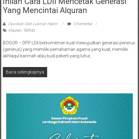
Yang Mencintai Alquran
Diposkan Oleh:Lukman Hakim
0 Komentar
Alquran
,
Tahfidz
BOGOR – DPP LDII berkomitmen kuat mewujudkan generasi penerus
(generus) yang memiliki pemahaman agama yang kuat, memiliki
akhlaqul karimah atau budi pekerti yang luhur,
Baca selengkapnya