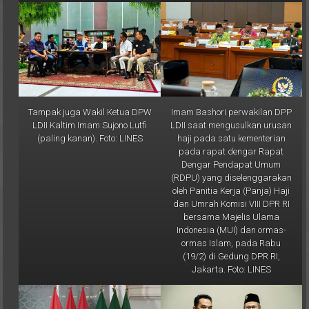
Tampak juga Wakil Ketua DPW
Imam Bashori perwakilan DPP
LDII Kaltim Imam Sujono Lutfi
LDII saat mengusulkan urusan
(paling kanan). Foto: LINES
haji pada satu kementerian
pada rapat dengar Rapat
Dengar Pendapat Umum
(RDPU) yang diselenggarakan
oleh Panitia Kerja (Panja) Haji
dan Umrah Komisi VIII DPR RI
bersama Majelis Ulama
Indonesia (MUI) dan ormas-
ormas Islam, pada Rabu
(19/2) di Gedung DPR RI,
Jakarta. Foto: LINES