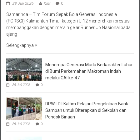
Samarinda – Tim Forum Sepak Bola Generasi Indonesia
(FORSGI) Kalimantan Timur kategori U-12 menorehkan prestasi
membanggakan dengan meraih gelar Runner Up Nasional pada
ajang
Selengkapnya
Menempa Generasi Muda Berkarakter Luhur
di Bumi Perkemahan Makroman Indah
melalui CAI ke-47
28 Juli 2026
0
DPW LDII Kaltim Pelajari Pengelolaan Bank
Sampah untuk Diterapkan di Sekolah dan
Pondok Binaan
26 Juli 2026
0
FORSGI Kaltim Zona Utara 2026 di Kutai