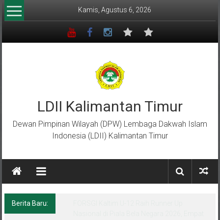
Lompat
Kamis, Agustus 6, 2026
ke
konten
LDII Kalimantan Timur
Dewan Pimpinan Wilayah (DPW) Lembaga Dakwah Islam
Indonesia (LDII) Kalimantan Timur
Berita Baru:
Menempa Generasi Muda Berkarakter Luhur
di Bumi Perkemahan Makroman Indah