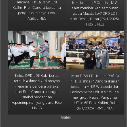
Kaltim Prof. Candra bersama
saat memberikan sambutan
pengurus lainnya. Foto:
pada Musda ke-7 DPD LDII
Aqib/LINES
Kab. Berau, Rabu (29/1/2025).
Foto: LINES
Ketua DPD LDII Kab. berau
Ketua DPW LDII Kaltim Prof. Dr.
terpilih Akhmad Yudiansyah
Ir. H. Krishna P Candra (kanan)
menerima bendera pataka
bersama H. KE Waspodo dari
dari Prof. Candra sebagai
Senkom Mitra Polri Kaltim usai
simbol pergantian
mengikuti Rapat Paripurna
kepemimpinan yang baru. Foto:
HUT ke-68 Prov. Kaltim, Rabu
LINES
(8/1/2025). Foto: LINES
Galeri