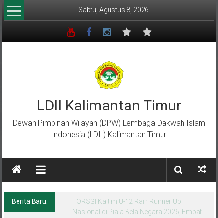
Lompat
Sabtu, Agustus 8, 2026
ke
konten
LDII Kalimantan Timur
Dewan Pimpinan Wilayah (DPW) Lembaga Dakwah Islam
Indonesia (LDII) Kalimantan Timur
Berita Baru:
Menempa Generasi Muda Berkarakter Luhur
di Bumi Perkemahan Makroman Indah