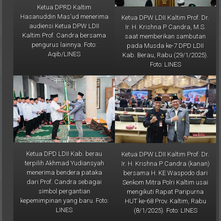
Hasanuddin Mas'ud menerima
Ketua DPW LDII Kaltim Prof. Dr.
audiensi Ketua DPW LDII
Ir. H. Krishna P Candra, M.S.
Kaltim Prof. Candra bersama
saat memberikan sambutan
pengurus lainnya. Foto:
pada Musda ke-7 DPD LDII
Aqib/LINES
Kab. Berau, Rabu (29/1/2025).
Foto: LINES
Ketua DPD LDII Kab. berau
Ketua DPW LDII Kaltim Prof. Dr.
terpilih Akhmad Yudiansyah
Ir. H. Krishna P Candra (kanan)
menerima bendera pataka
bersama H. KE Waspodo dari
dari Prof. Candra sebagai
Senkom Mitra Polri Kaltim usai
simbol pergantian
mengikuti Rapat Paripurna
kepemimpinan yang baru. Foto:
HUT ke-68 Prov. Kaltim, Rabu
LINES
(8/1/2025). Foto: LINES
Galeri