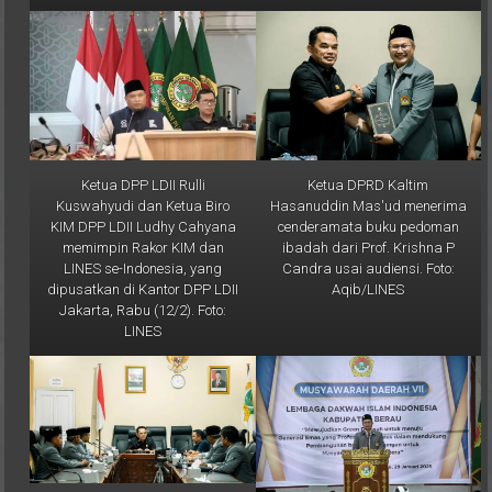
Ketua DPP LDII Rulli
Ketua DPRD Kaltim
Kuswahyudi dan Ketua Biro
Hasanuddin Mas'ud menerima
KIM DPP LDII Ludhy Cahyana
cenderamata buku pedoman
memimpin Rakor KIM dan
ibadah dari Prof. Krishna P
LINES se-Indonesia, yang
Candra usai audiensi. Foto:
dipusatkan di Kantor DPP LDII
Aqib/LINES
Jakarta, Rabu (12/2). Foto:
LINES
Ketua DPRD Kaltim