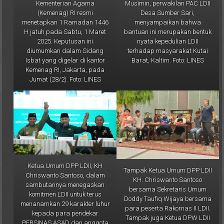
Desa Sumber Sari,
(Kemenag) RI resmi
menyampaikan bahwa
menetapkan 1 Ramadan 1446
bantuan ini merupakan bentuk
H jatuh pada Sabtu, 1 Maret
nyata kepedulian LDII
2025. Keputusan ini
terhadap masyarakat Kutai
diumumkan dalam Sidang
Barat, Kaltim. Foto: LINES
Isbat yang digelar di kantor
Kemenag RI, Jakarta, pada
Jumat (28/2). Foto: LINES
Ketua Umum DPP LDII, KH
Tampak Ketua Umum DPP LDII
Chriswanto Santoso, dalam
KH. Chriswanto Santoso
sambutannya menegaskan
bersama Sekretaris Umum
komitmen LDII untuk terus
Doddy Taufiq Wijaya bersama
menanamkan 29 karakter luhur
para peserta Rakornas II LDII.
kepada para pendekar
Tampak juga Ketua DPW LDII
PERSINAS ASAD dan anggota
Kaltim Prof. Krishna P Candra
Senkom Mitra Polri. Foto: LINES