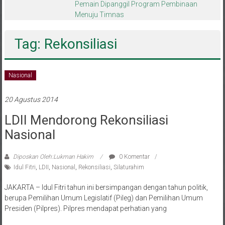
melalui CAI ke-47
Tag: Rekonsiliasi
Nasional
20 Agustus 2014
LDII Mendorong Rekonsiliasi
Nasional
Diposkan Oleh:Lukman Hakim
0 Komentar
Idul Fitri
,
LDII
,
Nasional
,
Rekonsiliasi
,
Silaturahim
JAKARTA – Idul Fitri tahun ini bersimpangan dengan tahun politik,
berupa Pemilihan Umum Legislatif (Pileg) dan Pemilihan Umum
Presiden (Pilpres). Pilpres mendapat perhatian yang
Baca selengkapnya