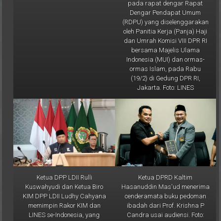
Dengar Pendapat Umum
(RDPU) yang diselenggarakan
oleh Panitia Kerja (Panja) Haji
dan Umrah Komisi VIII DPR RI
bersama Majelis Ulama
Indonesia (MUI) dan ormas-
ormas Islam, pada Rabu
(19/2) di Gedung DPR RI,
Jakarta. Foto: LINES
Ketua DPP LDII Rulli
Ketua DPRD Kaltim
Kuswahyudi dan Ketua Biro
Hasanuddin Mas'ud menerima
KIM DPP LDII Ludhy Cahyana
cenderamata buku pedoman
memimpin Rakor KIM dan
ibadah dari Prof. Krishna P
LINES se-Indonesia, yang
Candra usai audiensi. Foto:
dipusatkan di Kantor DPP LDII
Aqib/LINES