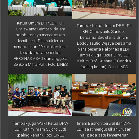
Ketua Umum DPP LDII, KH
Tampak Ketua Umum DPP LDII
Chriswanto Santoso, dalam
KH. Chriswanto Santoso
sambutannya menegaskan
bersama Sekretaris Umum
komitmen LDII untuk terus
Doddy Taufiq Wijaya bersama
menanamkan 29 karakter luhur
para peserta Rakornas II LDII.
kepada para pendekar
Tampak juga Ketua DPW LDII
PERSINAS ASAD dan anggota
Kaltim Prof. Krishna P Candra
Senkom Mitra Polri. Foto: LINES
(paling kanan). Foto: LINES
Tampak juga Wakil Ketua DPW
Imam Bashori perwakilan DPP
LDII Kaltim Imam Sujono Lutfi
LDII saat mengusulkan urusan
(paling kanan). Foto: LINES
haji pada satu kementerian
pada rapat dengar Rapat