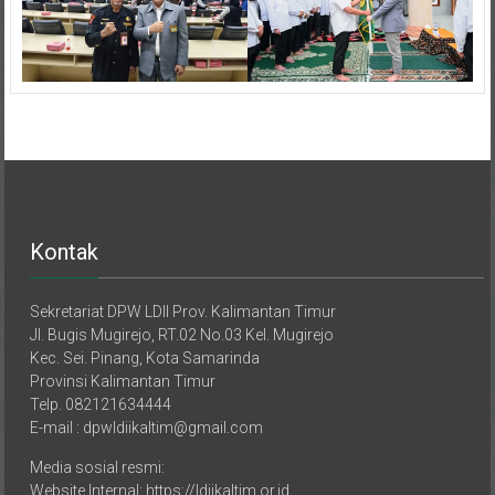
Kontak
Sekretariat DPW LDII Prov. Kalimantan Timur
Jl. Bugis Mugirejo, RT.02 No.03 Kel. Mugirejo
Kec. Sei. Pinang, Kota Samarinda
Provinsi Kalimantan Timur
Telp. 082121634444
E-mail : dpwldiikaltim@gmail.com
Media sosial resmi:
Website Internal: https://ldiikaltim.or.id
Website External: https://kaltimpro.id