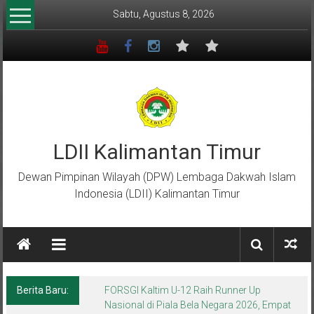
Lompat
Sabtu, Agustus 8, 2026
ke
konten
LDII Kalimantan Timur
Dewan Pimpinan Wilayah (DPW) Lembaga Dakwah Islam
Indonesia (LDII) Kalimantan Timur
Berita Baru:
Menempa Generasi Muda Berkarakter Luhur
di Bumi Perkemahan Makroman Indah