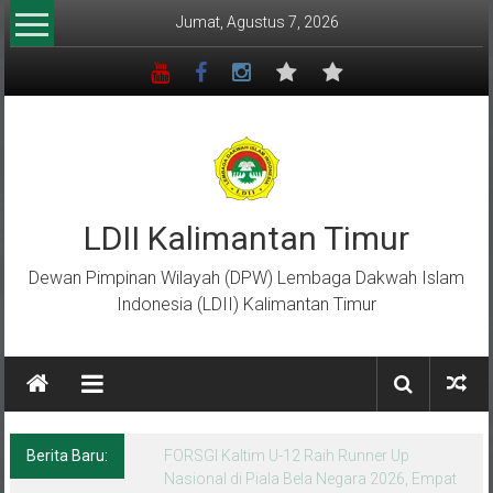
Lompat
Jumat, Agustus 7, 2026
ke
konten
LDII Kalimantan Timur
Dewan Pimpinan Wilayah (DPW) Lembaga Dakwah Islam
Indonesia (LDII) Kalimantan Timur
Berita Baru:
Menempa Generasi Muda Berkarakter Luhur
di Bumi Perkemahan Makroman Indah