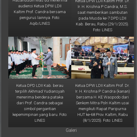
Ir. H. Krishna P Candra, M.S.
Kaltim Prof. Candra bersama
saat memberikan sambutan
pengurus lainnya. Foto:
pada Musda ke-7 DPD LDII
Aqib/LINES
Kab. Berau, Rabu (29/1/2025).
Foto: LINES
Ketua DPD LDII Kab. berau
Ketua DPW LDII Kaltim Prof. Dr.
terpilih Akhmad Yudiansyah
Ir. H. Krishna P Candra (kanan)
menerima bendera pataka
bersama H. KE Waspodo dari
dari Prof. Candra sebagai
Senkom Mitra Polri Kaltim usai
simbol pergantian
mengikuti Rapat Paripurna
kepemimpinan yang baru. Foto:
HUT ke-68 Prov. Kaltim, Rabu
LINES
(8/1/2025). Foto: LINES
Galeri