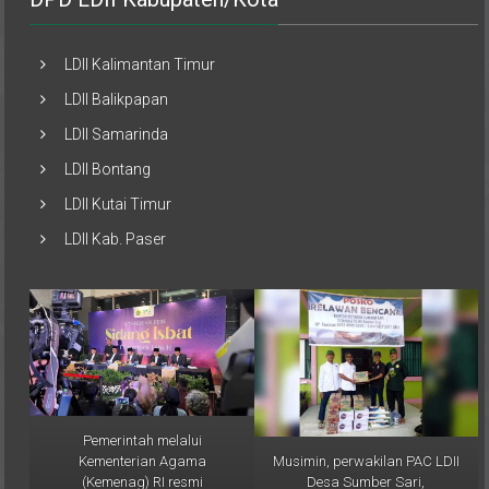
LDII Kalimantan Timur
LDII Balikpapan
LDII Samarinda
LDII Bontang
LDII Kutai Timur
LDII Kab. Paser
Pemerintah melalui
Musimin, perwakilan PAC LDII
Kementerian Agama
Desa Sumber Sari,
(Kemenag) RI resmi
menyampaikan bahwa
menetapkan 1 Ramadan 1446