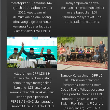
bantuan ini merupakan bentuk
H jatuh pada Sabtu, 1 Maret
nyata kepedulian LDII
2025. Keputusan ini
terhadap masyarakat Kutai
diumumkan dalam Sidang
Barat, Kaltim. Foto: LINES
Isbat yang digelar di kantor
Kemenag RI, Jakarta, pada
Jumat (28/2). Foto: LINES
Ketua Umum DPP LDII, KH
Tampak Ketua Umum DPP LDII
Chriswanto Santoso, dalam
KH. Chriswanto Santoso
sambutannya menegaskan
bersama Sekretaris Umum
komitmen LDII untuk terus
Doddy Taufiq Wijaya bersama
menanamkan 29 karakter luhur
para peserta Rakornas II LDII.
kepada para pendekar
Tampak juga Ketua DPW LDII
PERSINAS ASAD dan anggota
Kaltim Prof. Krishna P Candra
Senkom Mitra Polri. Foto: LINES
(paling kanan). Foto: LINES