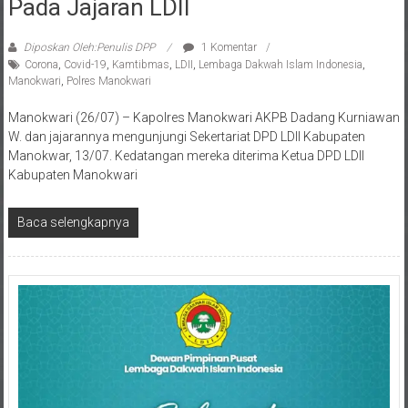
Diposkan Oleh:Penulis DPP
1 Komentar
Corona
,
Covid-19
,
Kamtibmas
,
LDII
,
Lembaga Dakwah Islam Indonesia
,
Manokwari
,
Polres Manokwari
Manokwari (26/07) – Kapolres Manokwari AKPB Dadang Kurniawan
W. dan jajarannya mengunjungi Sekertariat DPD LDII Kabupaten
Manokwar, 13/07. Kedatangan mereka diterima Ketua DPD LDII
Kabupaten Manokwari
Baca selengkapnya