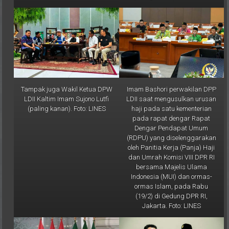
Tampak juga Wakil Ketua DPW
Imam Bashori perwakilan DPP
LDII Kaltim Imam Sujono Lutfi
LDII saat mengusulkan urusan
(paling kanan). Foto: LINES
haji pada satu kementerian
pada rapat dengar Rapat
Dengar Pendapat Umum
(RDPU) yang diselenggarakan
oleh Panitia Kerja (Panja) Haji
dan Umrah Komisi VIII DPR RI
bersama Majelis Ulama
Indonesia (MUI) dan ormas-
ormas Islam, pada Rabu
(19/2) di Gedung DPR RI,
Jakarta. Foto: LINES