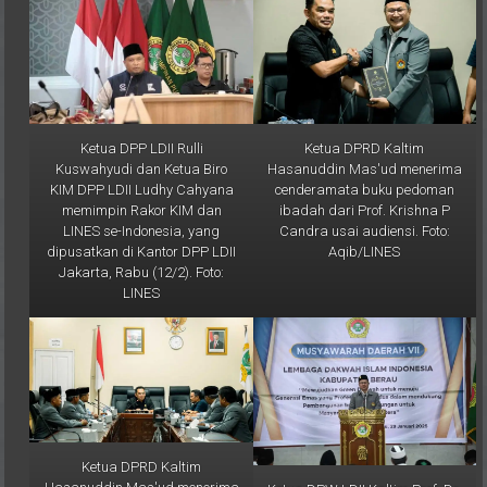
Ketua DPP LDII Rulli
Ketua DPRD Kaltim
Kuswahyudi dan Ketua Biro
Hasanuddin Mas'ud menerima
KIM DPP LDII Ludhy Cahyana
cenderamata buku pedoman
memimpin Rakor KIM dan
ibadah dari Prof. Krishna P
LINES se-Indonesia, yang
Candra usai audiensi. Foto:
dipusatkan di Kantor DPP LDII
Aqib/LINES
Jakarta, Rabu (12/2). Foto:
LINES
Ketua DPRD Kaltim
Hasanuddin Mas'ud menerima
Ketua DPW LDII Kaltim Prof. Dr.
audiensi Ketua DPW LDII