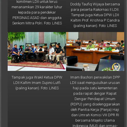
menanamkan 29 karakter luhur
para peserta Rakornas II LDII.
kepada para pendekar
Tampak juga Ketua DPW LDII
PERSINAS ASAD dan anggota
Kaltim Prof. Krishna P Candra
Senkom Mitra Polri. Foto: LINES
(paling kanan). Foto: LINES
Tampak juga Wakil Ketua DPW
Imam Bashori perwakilan DPP
LDII Kaltim Imam Sujono Lutfi
LDII saat mengusulkan urusan
(paling kanan). Foto: LINES
haji pada satu kementerian
pada rapat dengar Rapat
Dengar Pendapat Umum
(RDPU) yang diselenggarakan
oleh Panitia Kerja (Panja) Haji
dan Umrah Komisi VIII DPR RI
bersama Majelis Ulama
Indonesia (MUI) dan ormas-
ormas Islam, pada Rabu