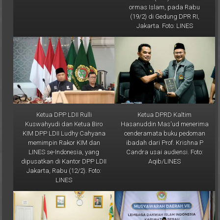
(19/2) di Gedung DPR RI,
Jakarta. Foto: LINES
Ketua DPP LDII Rulli
Ketua DPRD Kaltim
Kuswahyudi dan Ketua Biro
Hasanuddin Mas'ud menerima
KIM DPP LDII Ludhy Cahyana
cenderamata buku pedoman
memimpin Rakor KIM dan
ibadah dari Prof. Krishna P
LINES se-Indonesia, yang
Candra usai audiensi. Foto:
dipusatkan di Kantor DPP LDII
Aqib/LINES
Jakarta, Rabu (12/2). Foto:
LINES