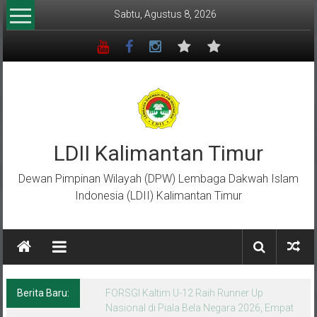
Lompat
Sabtu, Agustus 8, 2026
ke
konten
LDII Kalimantan Timur
Dewan Pimpinan Wilayah (DPW) Lembaga Dakwah Islam
Indonesia (LDII) Kalimantan Timur
Berita Baru:
Menempa Generasi Muda Berkarakter Luhur
di Bumi Perkemahan Makroman Indah