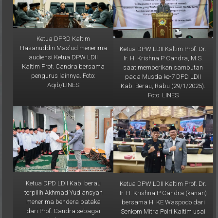
Ketua DPRD Kaltim
Hasanuddin Mas'ud menerima
Ketua DPW LDII Kaltim Prof. Dr.
audiensi Ketua DPW LDII
Ir. H. Krishna P Candra, M.S.
Kaltim Prof. Candra bersama
saat memberikan sambutan
pengurus lainnya. Foto:
pada Musda ke-7 DPD LDII
Aqib/LINES
Kab. Berau, Rabu (29/1/2025).
Foto: LINES
Ketua DPD LDII Kab. berau
Ketua DPW LDII Kaltim Prof. Dr.
terpilih Akhmad Yudiansyah
Ir. H. Krishna P Candra (kanan)
menerima bendera pataka
bersama H. KE Waspodo dari
dari Prof. Candra sebagai
Senkom Mitra Polri Kaltim usai
simbol pergantian
mengikuti Rapat Paripurna