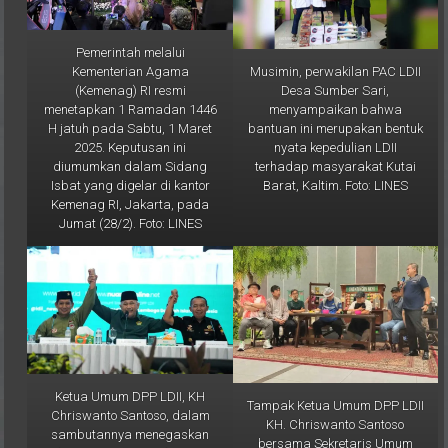
Pemerintah melalui
Musimin, perwakilan PAC LDII
Kementerian Agama
Desa Sumber Sari,
(Kemenag) RI resmi
menyampaikan bahwa
menetapkan 1 Ramadan 1446
bantuan ini merupakan bentuk
H jatuh pada Sabtu, 1 Maret
nyata kepedulian LDII
2025. Keputusan ini
terhadap masyarakat Kutai
diumumkan dalam Sidang
Barat, Kaltim. Foto: LINES
Isbat yang digelar di kantor
Kemenag RI, Jakarta, pada
Jumat (28/2). Foto: LINES
Ketua Umum DPP LDII, KH
Tampak Ketua Umum DPP LDII
Chriswanto Santoso, dalam
KH. Chriswanto Santoso
sambutannya menegaskan
bersama Sekretaris Umum
komitmen LDII untuk terus
Doddy Taufiq Wijaya bersama