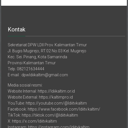
Kontak
Sekretariat DPW LDII Prov. Kalimantan Timur
Jl. Bugis Mugirejo, RT.02 No.03 Kel. Mugirejo
Kec. Sei. Pinang, Kota Samarinda
Provinsi Kalimantan Timur
Telp. 082121634444
E-mail : dpwldiikaltim@gmail.com
Media sosial resmi:
Website Internal: https://ldiikaltim.or.id
Website External: https://kaltimpro.id
YouTube: https://youtube.com/@ldiitvkaltim
Facebook: https://www.facebook.com/ldiitv.kaltim/
TikTok: https://tiktok.com/@ldiitvkaltim
X: https://x.com/ldiitvkaltim
Instagram: https://instagram.com/ldiitvkaltim
Email media sosial: ldiitv.kaltim@gmail.com