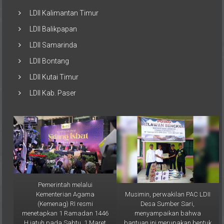
LDII Kalimantan Timur
LDII Balikpapan
LDII Samarinda
LDII Bontang
LDII Kutai Timur
LDII Kab. Paser
Pemerintah melalui
Musimin, perwakilan PAC LDII
Kementerian Agama
Desa Sumber Sari,
(Kemenag) RI resmi
menyampaikan bahwa
menetapkan 1 Ramadan 1446
bantuan ini merupakan bentuk
H jatuh pada Sabtu, 1 Maret
nyata kepedulian LDII
2025. Keputusan ini