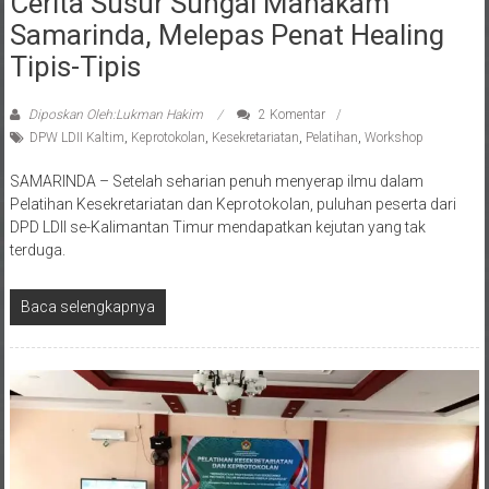
Samarinda, Melepas Penat Healing
Tipis-Tipis
Diposkan Oleh:Lukman Hakim
2 Komentar
DPW LDII Kaltim
,
Keprotokolan
,
Kesekretariatan
,
Pelatihan
,
Workshop
SAMARINDA – Setelah seharian penuh menyerap ilmu dalam
Pelatihan Kesekretariatan dan Keprotokolan, puluhan peserta dari
DPD LDII se-Kalimantan Timur mendapatkan kejutan yang tak
terduga.
Baca selengkapnya