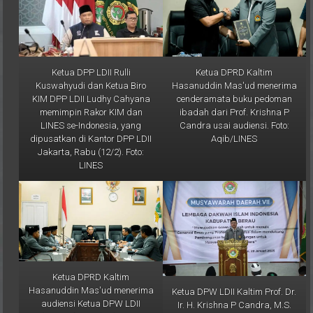
Ketua DPP LDII Rulli
Ketua DPRD Kaltim
Kuswahyudi dan Ketua Biro
Hasanuddin Mas'ud menerima
KIM DPP LDII Ludhy Cahyana
cenderamata buku pedoman
memimpin Rakor KIM dan
ibadah dari Prof. Krishna P
LINES se-Indonesia, yang
Candra usai audiensi. Foto:
dipusatkan di Kantor DPP LDII
Aqib/LINES
Jakarta, Rabu (12/2). Foto:
LINES
Ketua DPRD Kaltim
Hasanuddin Mas'ud menerima
Ketua DPW LDII Kaltim Prof. Dr.
audiensi Ketua DPW LDII
Ir. H. Krishna P Candra, M.S.
Kaltim Prof. Candra bersama
saat memberikan sambutan