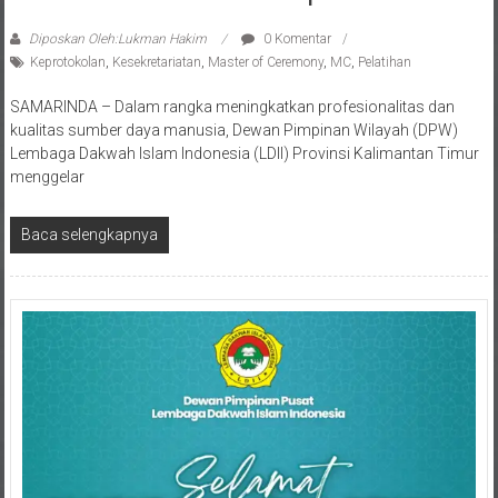
Diposkan Oleh:Lukman Hakim
0 Komentar
Keprotokolan
,
Kesekretariatan
,
Master of Ceremony
,
MC
,
Pelatihan
SAMARINDA – Dalam rangka meningkatkan profesionalitas dan
kualitas sumber daya manusia, Dewan Pimpinan Wilayah (DPW)
Lembaga Dakwah Islam Indonesia (LDII) Provinsi Kalimantan Timur
menggelar
Baca selengkapnya