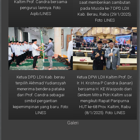
pengurus lainnya. Foto:
pada Musda ke-7 DPD LDII
Aqib/LINES
Kab. Berau, Rabu (29/1/2025).
Foto: LINES
Ketua DPD LDII Kab. berau
Ketua DPW LDII Kaltim Prof. Dr.
terpilih Akhmad Yudiansyah
Ir. H. Krishna P Candra (kanan)
menerima bendera pataka
bersama H. KE Waspodo dari
dari Prof. Candra sebagai
Senkom Mitra Polri Kaltim usai
simbol pergantian
mengikuti Rapat Paripurna
kepemimpinan yang baru. Foto:
HUT ke-68 Prov. Kaltim, Rabu
LINES
(8/1/2025). Foto: LINES
Galeri