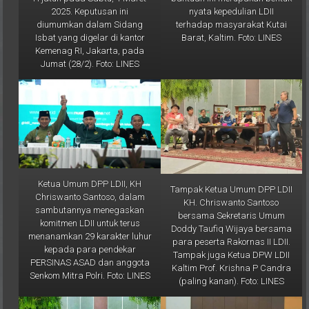
terhadap masyarakat Kutai
diumumkan dalam Sidang
Barat, Kaltim. Foto: LINES
Isbat yang digelar di kantor
Kemenag RI, Jakarta, pada
Jumat (28/2). Foto: LINES
Ketua Umum DPP LDII, KH
Tampak Ketua Umum DPP LDII
Chriswanto Santoso, dalam
KH. Chriswanto Santoso
sambutannya menegaskan
bersama Sekretaris Umum
komitmen LDII untuk terus
Doddy Taufiq Wijaya bersama
menanamkan 29 karakter luhur
para peserta Rakornas II LDII.
kepada para pendekar
Tampak juga Ketua DPW LDII
PERSINAS ASAD dan anggota
Kaltim Prof. Krishna P Candra
Senkom Mitra Polri. Foto: LINES
(paling kanan). Foto: LINES