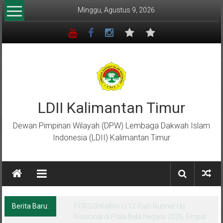
Lompat
Minggu, Agustus 9, 2026
ke
konten
LDII Kalimantan Timur
Dewan Pimpinan Wilayah (DPW) Lembaga Dakwah Islam
Indonesia (LDII) Kalimantan Timur
Berita Baru:
Menempa Generasi Muda Berkarakter Luhur
di Bumi Perkemahan Makroman Indah