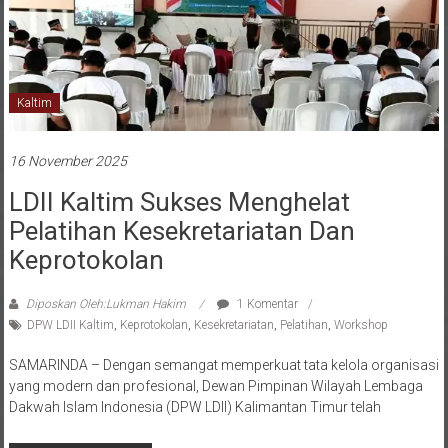
Kaltim
16 November 2025
LDII Kaltim Sukses Menghelat
Pelatihan Kesekretariatan Dan
Keprotokolan
Diposkan Oleh:Lukman Hakim
1 Komentar
DPW LDII Kaltim
,
Keprotokolan
,
Kesekretariatan
,
Pelatihan
,
Workshop
SAMARINDA – Dengan semangat memperkuat tata kelola organisasi
yang modern dan profesional, Dewan Pimpinan Wilayah Lembaga
Dakwah Islam Indonesia (DPW LDII) Kalimantan Timur telah
Baca selengkapnya