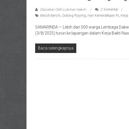
Diposkan Oleh:Lukman Hakim
2 Komentar
Bersih-bersih
,
Gotong Royong
,
Hari Kemerdekaan RI
,
Kerja
SAMARINDA — Lebih dari 500 warga Lembaga Dakwah
(3/8/2025) turun ke lapangan dalam Kerja Bakti Na
Baca selengkapnya