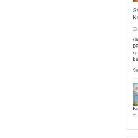
S
K
Ol
DP
ep
ba
Se
B