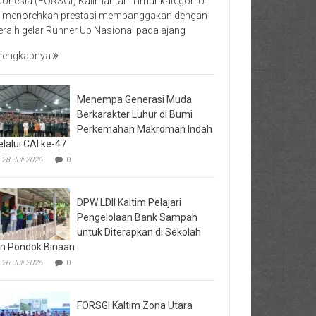
donesia (FORSGI) Kalimantan Timur kategori U-
 menorehkan prestasi membanggakan dengan
raih gelar Runner Up Nasional pada ajang
lengkapnya
Menempa Generasi Muda
Berkarakter Luhur di Bumi
Perkemahan Makroman Indah
lalui CAI ke-47
28 Juli 2026
0
DPW LDII Kaltim Pelajari
Pengelolaan Bank Sampah
untuk Diterapkan di Sekolah
n Pondok Binaan
26 Juli 2026
0
FORSGI Kaltim Zona Utara