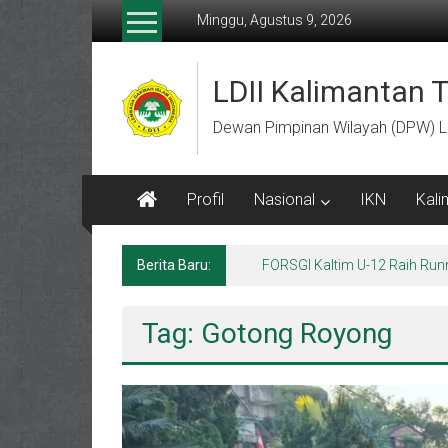
Lompat
Minggu, Agustus 9, 2026
ke
konten
LDII Kalimantan 
Dewan Pimpinan Wilayah (DPW) L
Profil
Nasional
IKN
Kali
Berita Baru:
FORSGI Kaltim U-12 Raih Run
Tag: Gotong Royong