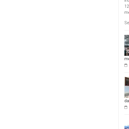
In
12
me
Se
me
da