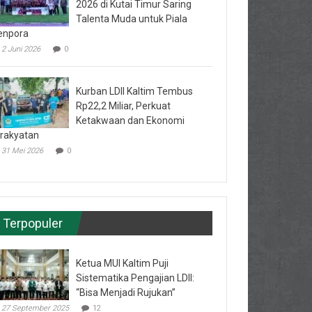
2026 di Kutai Timur Saring
Talenta Muda untuk Piala
enpora
2 Juni 2026
0
Kurban LDII Kaltim Tembus
Rp22,2 Miliar, Perkuat
Ketakwaan dan Ekonomi
rakyatan
31 Mei 2026
0
Terpopuler
Ketua MUI Kaltim Puji
Sistematika Pengajian LDII:
“Bisa Menjadi Rujukan”
27 September 2025
12