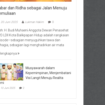
abar dan Ridha sebagai Jalan Menuju
emuliaan
20 Juni 2025
Lukman Hakim
0
eh: H. Budi Muhaeni Anggota Dewan Penasehat
D LDII Kota Balikpapan Hidup adalah rangkaian
isode—sebagian menyuguhkan tawa dan
hagia, sebagian lagi menghadirkan air mata
lengkapnya
Musyawarah dalam
Kepemimpinan, Menjembatani
Visi Langit Menuju Realita
umi
10 Juni 2025
2