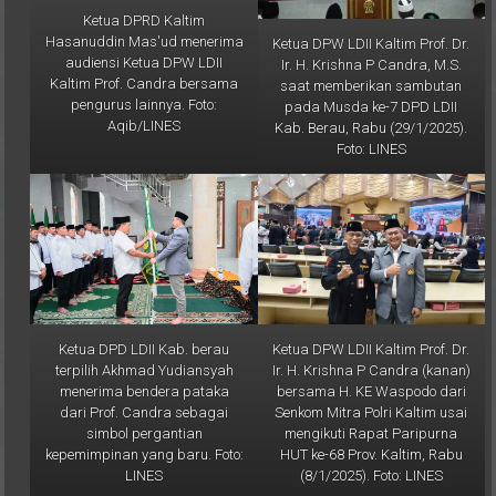
Hasanuddin Mas'ud menerima
Ketua DPW LDII Kaltim Prof. Dr.
audiensi Ketua DPW LDII
Ir. H. Krishna P Candra, M.S.
Kaltim Prof. Candra bersama
saat memberikan sambutan
pengurus lainnya. Foto:
pada Musda ke-7 DPD LDII
Aqib/LINES
Kab. Berau, Rabu (29/1/2025).
Foto: LINES
Ketua DPD LDII Kab. berau
Ketua DPW LDII Kaltim Prof. Dr.
terpilih Akhmad Yudiansyah
Ir. H. Krishna P Candra (kanan)
menerima bendera pataka
bersama H. KE Waspodo dari
dari Prof. Candra sebagai
Senkom Mitra Polri Kaltim usai
simbol pergantian
mengikuti Rapat Paripurna
kepemimpinan yang baru. Foto:
HUT ke-68 Prov. Kaltim, Rabu
LINES
(8/1/2025). Foto: LINES
Galeri