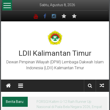
Lompat
Sabtu, Agustus 8, 2026
ke
konten
LDII Kalimantan Timur
Dewan Pimpinan Wilayah (DPW) Lembaga Dakwah Islam
Indonesia (LDII) Kalimantan Timur
Berita Baru:
Menempa Generasi Muda Berkarakter Luhur
di Bumi Perkemahan Makroman Indah