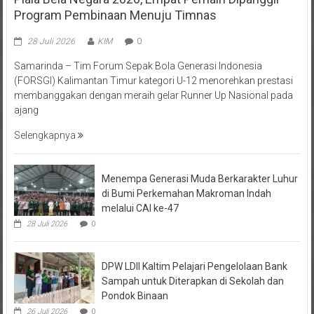
Program Pembinaan Menuju Timnas
28 Juli 2026
KIM
0
Samarinda – Tim Forum Sepak Bola Generasi Indonesia
(FORSGI) Kalimantan Timur kategori U-12 menorehkan prestasi
membanggakan dengan meraih gelar Runner Up Nasional pada
ajang
Selengkapnya
Menempa Generasi Muda Berkarakter Luhur
di Bumi Perkemahan Makroman Indah
melalui CAI ke-47
28 Juli 2026
0
DPW LDII Kaltim Pelajari Pengelolaan Bank
Sampah untuk Diterapkan di Sekolah dan
Pondok Binaan
26 Juli 2026
0