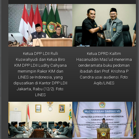
Ketua DPP LDII Rulli
Ketua DPRD Kaltim
Kuswahyudi dan Ketua Biro
Hasanuddin Mas'ud menerima
KIM DPP LDII Ludhy Cahyana
cenderamata buku pedoman
memimpin Rakor KIM dan
ibadah dari Prof. Krishna P
LINES se-Indonesia, yang
Candra usai audiensi. Foto:
dipusatkan di Kantor DPP LDII
Aqib/LINES
Jakarta, Rabu (12/2). Foto:
LINES
Ketua DPRD Kaltim