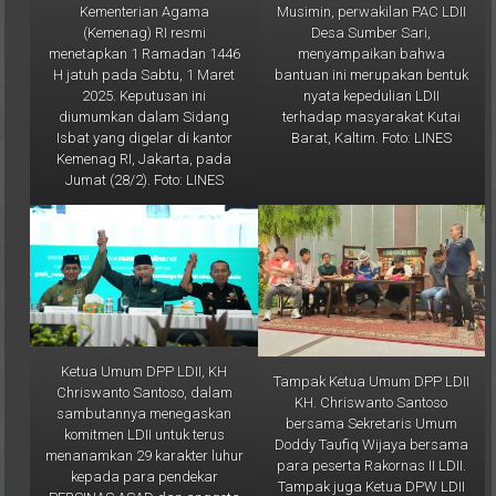
Desa Sumber Sari,
(Kemenag) RI resmi
menyampaikan bahwa
menetapkan 1 Ramadan 1446
bantuan ini merupakan bentuk
H jatuh pada Sabtu, 1 Maret
nyata kepedulian LDII
2025. Keputusan ini
terhadap masyarakat Kutai
diumumkan dalam Sidang
Barat, Kaltim. Foto: LINES
Isbat yang digelar di kantor
Kemenag RI, Jakarta, pada
Jumat (28/2). Foto: LINES
Ketua Umum DPP LDII, KH
Tampak Ketua Umum DPP LDII
Chriswanto Santoso, dalam
KH. Chriswanto Santoso
sambutannya menegaskan
bersama Sekretaris Umum
komitmen LDII untuk terus
Doddy Taufiq Wijaya bersama
menanamkan 29 karakter luhur
para peserta Rakornas II LDII.
kepada para pendekar
Tampak juga Ketua DPW LDII
PERSINAS ASAD dan anggota
Kaltim Prof. Krishna P Candra
Senkom Mitra Polri. Foto: LINES