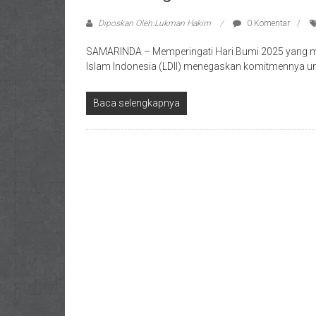
Diposkan Oleh:Lukman Hakim
0 Komentar
SAMARINDA – Memperingati Hari Bumi 2025 yang m
Islam Indonesia (LDII) menegaskan komitmennya 
Baca selengkapnya