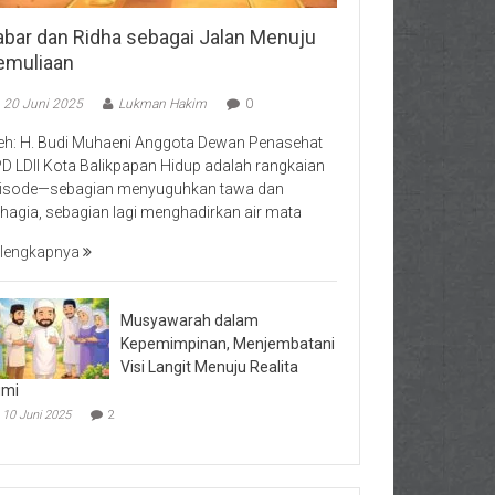
abar dan Ridha sebagai Jalan Menuju
emuliaan
20 Juni 2025
Lukman Hakim
0
eh: H. Budi Muhaeni Anggota Dewan Penasehat
D LDII Kota Balikpapan Hidup adalah rangkaian
isode—sebagian menyuguhkan tawa dan
hagia, sebagian lagi menghadirkan air mata
lengkapnya
Musyawarah dalam
Kepemimpinan, Menjembatani
Visi Langit Menuju Realita
umi
10 Juni 2025
2