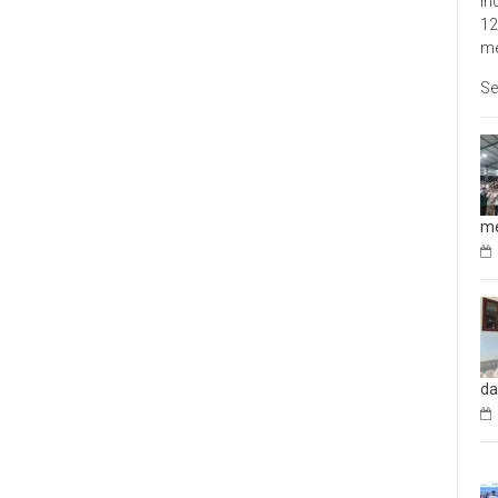
In
12
me
Se
me
da