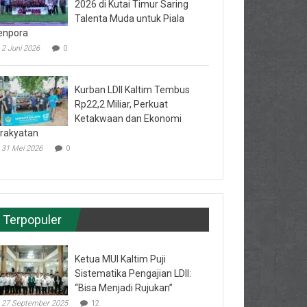
2026 di Kutai Timur Saring
Talenta Muda untuk Piala
enpora
2 Juni 2026
0
Kurban LDII Kaltim Tembus
Rp22,2 Miliar, Perkuat
Ketakwaan dan Ekonomi
rakyatan
31 Mei 2026
0
Terpopuler
Ketua MUI Kaltim Puji
Sistematika Pengajian LDII:
“Bisa Menjadi Rujukan”
27 September 2025
12