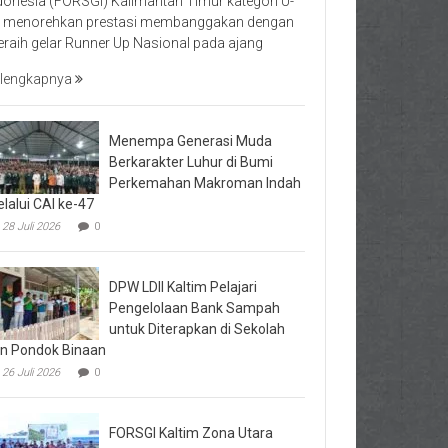
donesia (FORSGI) Kalimantan Timur kategori U-
 menorehkan prestasi membanggakan dengan
raih gelar Runner Up Nasional pada ajang
lengkapnya
Menempa Generasi Muda
Berkarakter Luhur di Bumi
Perkemahan Makroman Indah
lalui CAI ke-47
28 Juli 2026
0
DPW LDII Kaltim Pelajari
Pengelolaan Bank Sampah
untuk Diterapkan di Sekolah
n Pondok Binaan
26 Juli 2026
0
FORSGI Kaltim Zona Utara