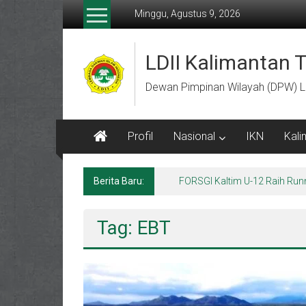
Lompat
Minggu, Agustus 9, 2026
ke
konten
LDII Kalimantan 
Dewan Pimpinan Wilayah (DPW) L
Profil
Nasional
IKN
Kali
Berita Baru:
FORSGI Kaltim U-12 Raih Run
Tag: EBT