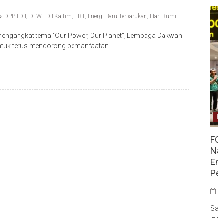
DPP LDII
,
DPW LDII Kaltim
,
EBT
,
Energi Baru Terbarukan
,
Hari Bumi
engangkat tema “Our Power, Our Planet“, Lembaga Dakwah
untuk terus mendorong pemanfaatan
F
Na
E
P
Sa