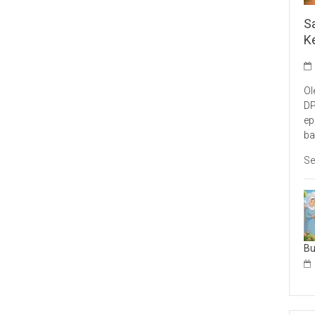
S
K
Ol
DP
ep
ba
Se
B