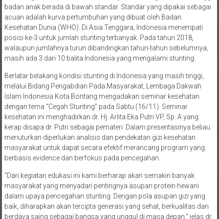
badan anak berada di bawah standar. Standar yang dipakai sebagai
acuan adalah kurva pertumbuhan yang dibuat oleh Badan
Kesehatan Dunia (WHO). Di Asia Tenggara, Indonesia menempati
posisi ke-3 untuk jumlah stunting terbanyak. Pada tahun 2018,
walaupun jumlahnya turun dibandingkan tahun-tahun sebelumnya,
masih ada 3 dari 10 balita Indonesia yang mengalami stunting.
Berlatar belakang kondisi stunting di Indonesia yang masih tinggi,
melalui Bidang Pengabdian Pada Masyarakat, Lembaga Dakwah
Islam Indonesia Kota Bontang mengadakan seminar kesehatan
dengan tema “Cegah Stunting” pada Sabtu (16/11). Seminar
kesehatan ini menghadirkan dr. Hj. Arlita Eka Putri VP, Sp. A yang
kerap disapa dr. Putri sebagai pemateri. Dalam presentasinya beliau
menuturkan diperlukan analisis dan pendekatan gizi kesehatan
masyarakat untuk dapat secara efektif merancang program yang
berbasis evidence dan berfokus pada pencegahan.
“Dari kegiatan edukasi ini kami berharap akan semakin banyak
masyarakat yang menyadari pentingnya asupan protein hewani
dalam upaya pencegahan stunting. Dengan pola asupan gizi yang
baik, diharapkan akan tercipta generasi yang sehat, berkualitas dan
berdaya saing sebagai bangsa yang unggul di masa depan,” jelas dr.