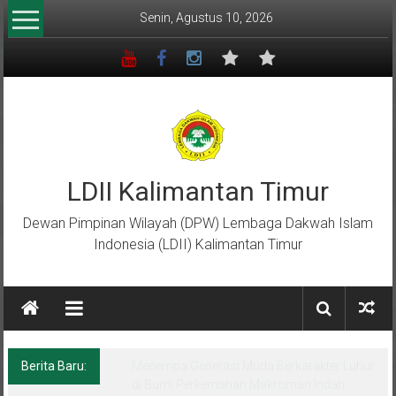
Lompat
Senin, Agustus 10, 2026
ke
konten
LDII Kalimantan Timur
Dewan Pimpinan Wilayah (DPW) Lembaga Dakwah Islam
Indonesia (LDII) Kalimantan Timur
Berita Baru:
Menempa Generasi Muda Berkarakter Luhur
di Bumi Perkemahan Makroman Indah