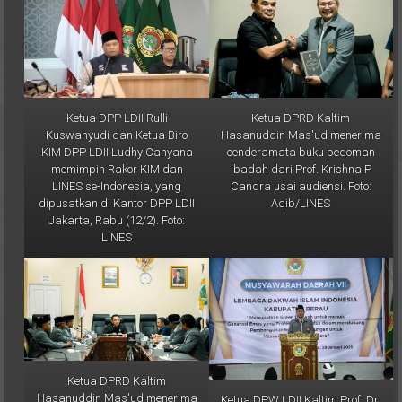
Ketua DPP LDII Rulli
Ketua DPRD Kaltim
Kuswahyudi dan Ketua Biro
Hasanuddin Mas'ud menerima
KIM DPP LDII Ludhy Cahyana
cenderamata buku pedoman
memimpin Rakor KIM dan
ibadah dari Prof. Krishna P
LINES se-Indonesia, yang
Candra usai audiensi. Foto:
dipusatkan di Kantor DPP LDII
Aqib/LINES
Jakarta, Rabu (12/2). Foto:
LINES
Ketua DPRD Kaltim
Hasanuddin Mas'ud menerima
Ketua DPW LDII Kaltim Prof. Dr.