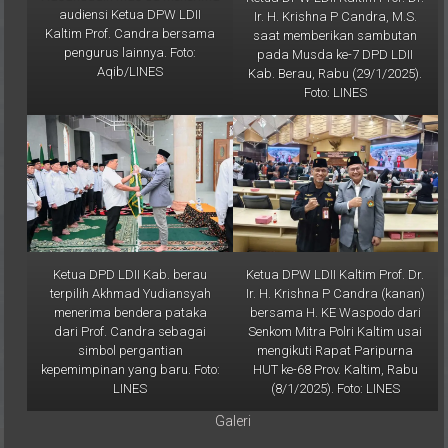
audiensi Ketua DPW LDII
Ir. H. Krishna P Candra, M.S.
Kaltim Prof. Candra bersama
saat memberikan sambutan
pengurus lainnya. Foto:
pada Musda ke-7 DPD LDII
Aqib/LINES
Kab. Berau, Rabu (29/1/2025).
Foto: LINES
Ketua DPD LDII Kab. berau
Ketua DPW LDII Kaltim Prof. Dr.
terpilih Akhmad Yudiansyah
Ir. H. Krishna P Candra (kanan)
menerima bendera pataka
bersama H. KE Waspodo dari
dari Prof. Candra sebagai
Senkom Mitra Polri Kaltim usai
simbol pergantian
mengikuti Rapat Paripurna
kepemimpinan yang baru. Foto:
HUT ke-68 Prov. Kaltim, Rabu
LINES
(8/1/2025). Foto: LINES
Galeri