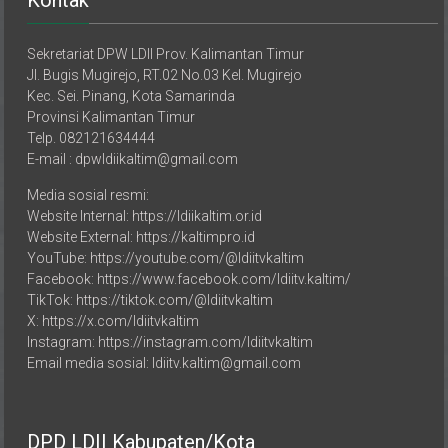
Kontak
Sekretariat DPW LDII Prov. Kalimantan Timur
Jl. Bugis Mugirejo, RT.02 No.03 Kel. Mugirejo
Kec. Sei. Pinang, Kota Samarinda
Provinsi Kalimantan Timur
Telp. 082121634444
E-mail : dpwldiikaltim@gmail.com
Media sosial resmi:
Website Internal: https://ldiikaltim.or.id
Website External: https://kaltimpro.id
YouTube: https://youtube.com/@ldiitvkaltim
Facebook: https://www.facebook.com/ldiitv.kaltim/
TikTok: https://tiktok.com/@ldiitvkaltim
X: https://x.com/ldiitvkaltim
Instagram: https://instagram.com/ldiitvkaltim
Email media sosial: ldiitv.kaltim@gmail.com
DPD LDII Kabupaten/Kota