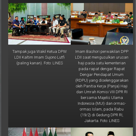
Tampak juga Wakil Ketua DPW
Imam Bashori perwakilan DPP
LDII Kaltim Imam Sujono Lutfi
LDII saat mengusulkan urusan
(paling kanan). Foto: LINES
haji pada satu kementerian
pada rapat dengar Rapat
Dengar Pendapat Umum
(RDPU) yang diselenggarakan
oleh Panitia Kerja (Panja) Haji
dan Umrah Komisi VIII DPR RI
bersama Majelis Ulama
Indonesia (MUI) dan ormas-
ormas Islam, pada Rabu
(19/2) di Gedung DPR RI,
Jakarta. Foto: LINES