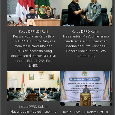
Ketua DPP LDII Rulli
Ketua DPRD Kaltim
Kuswahyudi dan Ketua Biro
Hasanuddin Mas'ud menerima
KIM DPP LDII Ludhy Cahyana
cenderamata buku pedoman
memimpin Rakor KIM dan
ibadah dari Prof. Krishna P
LINES se-Indonesia, yang
Candra usai audiensi. Foto:
dipusatkan di Kantor DPP LDII
Aqib/LINES
Jakarta, Rabu (12/2). Foto:
LINES
Ketua DPRD Kaltim
Hasanuddin Mas'ud menerima
Ketua DPW LDII Kaltim Prof. Dr.
audiensi Ketua DPW LDII
Ir. H. Krishna P Candra, M.S.