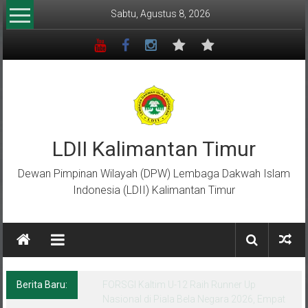
Lompat
Sabtu, Agustus 8, 2026
ke
konten
LDII Kalimantan Timur
Dewan Pimpinan Wilayah (DPW) Lembaga Dakwah Islam
Indonesia (LDII) Kalimantan Timur
Berita Baru:
Menempa Generasi Muda Berkarakter Luhur
di Bumi Perkemahan Makroman Indah