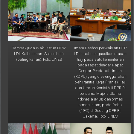
Tampak juga Wakil Ketua DPW
Imam Bashori perwakilan DPP
LDII Kaltim Imam Sujono Lutfi
LDII saat mengusulkan urusan
(paling kanan). Foto: LINES
haji pada satu kementerian
pada rapat dengar Rapat
Dengar Pendapat Umum
(RDPU) yang diselenggarakan
oleh Panitia Kerja (Panja) Haji
dan Umrah Komisi VIII DPR RI
bersama Majelis Ulama
Indonesia (MUI) dan ormas-
ormas Islam, pada Rabu
(19/2) di Gedung DPR RI,
Jakarta. Foto: LINES