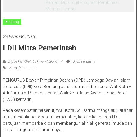
melalui CAI ke-47
Bontang
28 Februari 2013
LDII Mitra Pemerintah
Diposkan Oleh:Lukman Hakim
0 Komentar
Mitra
,
Pemerintah
PENGURUS Dewan Pimpinan Daerah (DPD) Lembaga Dawah Islam
Indonesia (LDII) Kota Bontang bersilaturrahmi bersama Wali Kota H
Adi Darma di Rumah Jabatan Wali Kota Jalan Awang Long, Rabu
(27/3) kemarin.
Pada kesempatan tersebut, Wali Kota Adi Darma mengajak LDII agar
turut mendukung program pemerintah, karena kehadiran LDII
bertujuan memperbaiki dan membangun akhlak generasi muda dan
moral bangsa pada umumnya.
“Saya mengharapkan agar LDII Bontang menjadi mitra pemerintah