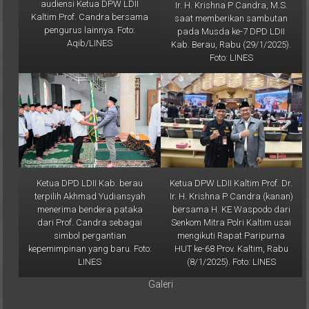
Kaltim Prof. Candra bersama
saat memberikan sambutan
pengurus lainnya. Foto:
pada Musda ke-7 DPD LDII
Aqib/LINES
Kab. Berau, Rabu (29/1/2025).
Foto: LINES
Ketua DPD LDII Kab. berau
Ketua DPW LDII Kaltim Prof. Dr.
terpilih Akhmad Yudiansyah
Ir. H. Krishna P Candra (kanan)
menerima bendera pataka
bersama H. KE Waspodo dari
dari Prof. Candra sebagai
Senkom Mitra Polri Kaltim usai
simbol pergantian
mengikuti Rapat Paripurna
kepemimpinan yang baru. Foto:
HUT ke-68 Prov. Kaltim, Rabu
LINES
(8/1/2025). Foto: LINES
Galeri