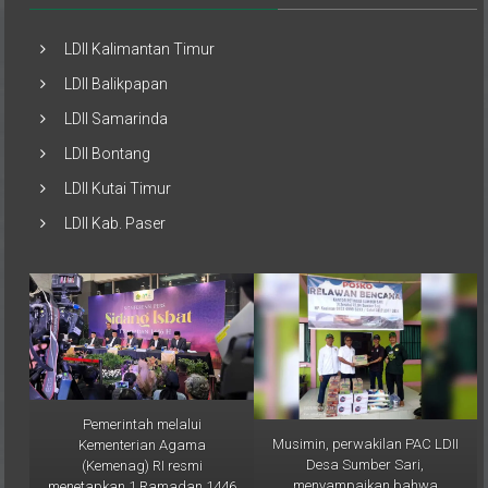
LDII Kalimantan Timur
LDII Balikpapan
LDII Samarinda
LDII Bontang
LDII Kutai Timur
LDII Kab. Paser
Pemerintah melalui
Musimin, perwakilan PAC LDII
Kementerian Agama
Desa Sumber Sari,
(Kemenag) RI resmi
menyampaikan bahwa
menetapkan 1 Ramadan 1446
bantuan ini merupakan bentuk
H jatuh pada Sabtu, 1 Maret