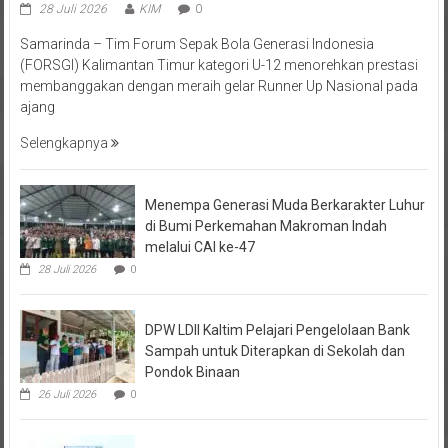
Samarinda – Tim Forum Sepak Bola Generasi Indonesia
(FORSGI) Kalimantan Timur kategori U-12 menorehkan prestasi
membanggakan dengan meraih gelar Runner Up Nasional pada
ajang
Selengkapnya
Menempa Generasi Muda Berkarakter Luhur
di Bumi Perkemahan Makroman Indah
melalui CAI ke-47
28 Juli 2026
0
DPW LDII Kaltim Pelajari Pengelolaan Bank
Sampah untuk Diterapkan di Sekolah dan
Pondok Binaan
26 Juli 2026
0
FORSGI Kaltim Zona Utara 2026 di Kutai