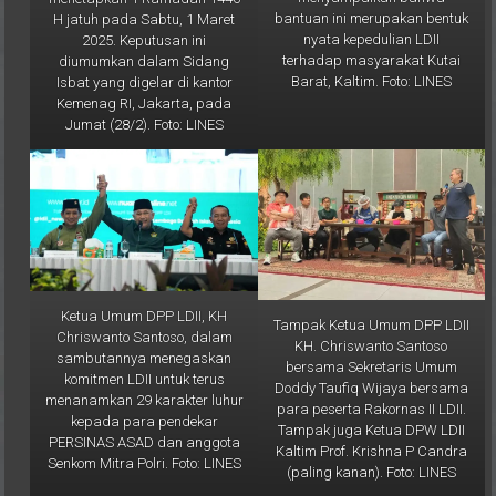
nyata kepedulian LDII
2025. Keputusan ini
terhadap masyarakat Kutai
diumumkan dalam Sidang
Barat, Kaltim. Foto: LINES
Isbat yang digelar di kantor
Kemenag RI, Jakarta, pada
Jumat (28/2). Foto: LINES
Ketua Umum DPP LDII, KH
Tampak Ketua Umum DPP LDII
Chriswanto Santoso, dalam
KH. Chriswanto Santoso
sambutannya menegaskan
bersama Sekretaris Umum
komitmen LDII untuk terus
Doddy Taufiq Wijaya bersama
menanamkan 29 karakter luhur
para peserta Rakornas II LDII.
kepada para pendekar
Tampak juga Ketua DPW LDII
PERSINAS ASAD dan anggota
Kaltim Prof. Krishna P Candra
Senkom Mitra Polri. Foto: LINES
(paling kanan). Foto: LINES