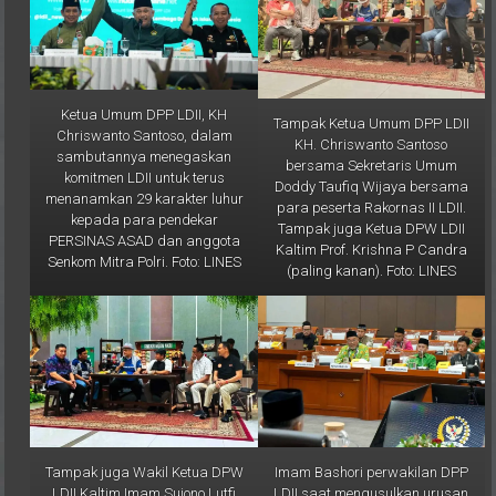
Ketua Umum DPP LDII, KH
Tampak Ketua Umum DPP LDII
Chriswanto Santoso, dalam
KH. Chriswanto Santoso
sambutannya menegaskan
bersama Sekretaris Umum
komitmen LDII untuk terus
Doddy Taufiq Wijaya bersama
menanamkan 29 karakter luhur
para peserta Rakornas II LDII.
kepada para pendekar
Tampak juga Ketua DPW LDII
PERSINAS ASAD dan anggota
Kaltim Prof. Krishna P Candra
Senkom Mitra Polri. Foto: LINES
(paling kanan). Foto: LINES
Tampak juga Wakil Ketua DPW
Imam Bashori perwakilan DPP
LDII Kaltim Imam Sujono Lutfi
LDII saat mengusulkan urusan
(paling kanan). Foto: LINES
haji pada satu kementerian