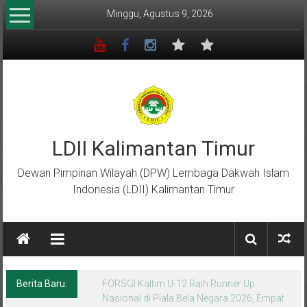
Lompat
Minggu, Agustus 9, 2026
ke
konten
LDII Kalimantan Timur
Dewan Pimpinan Wilayah (DPW) Lembaga Dakwah Islam
Indonesia (LDII) Kalimantan Timur
Berita Baru:
Menempa Generasi Muda Berkarakter Luhur
di Bumi Perkemahan Makroman Indah