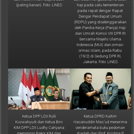
pada rapat dengar Rapat
Dengar Pendapat Umum
(RDPU) yang diselenggarakan
oleh Panitia Kerja (Panja) Haji
dan Umrah Komisi VIII DPR RI
bersama Majelis Ulama
Indonesia (MUI) dan ormas-
ormas Islam, pada Rabu
(19/2) di Gedung DPR RI,
Jakarta. Foto: LINES
Ketua DPP LDII Rulli
Ketua DPRD Kaltim
Kuswahyudi dan Ketua Biro
Hasanuddin Mas'ud menerima
KIM DPP LDII Ludhy Cahyana
cenderamata buku pedoman
memimpin Rakor KIM dan
ibadah dari Prof. Krishna P
LINES se-Indonesia, yang
Candra usai audiensi. Foto: