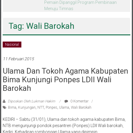
melalui CAI ke-47
Tag: Wali Barokah
Nasional
11 Februari 2015
Ulama Dan Tokoh Agama Kabupaten
Bima Kunjungi Ponpes LDII Wali
Barokah
Diposkan Oleh:Lukman Hakim
0 Komentar
Bima
,
Kunjungan
,
NTT
,
Ponpes
,
Ulama
,
Wali Barokah
KEDIRI – Sabtu (31/01), Ulama dan tokoh agama kabupaten Bima,
NTB mengunjungi pondok pesantren (Ponpes) LDII Wali barokah,
Kediri. Kehadiran rombongan Ulama yang dipimpin