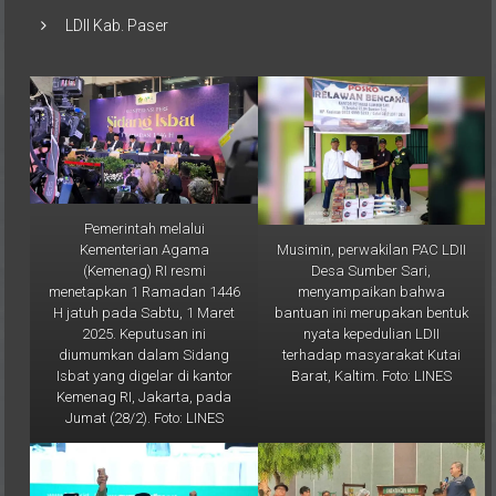
LDII Kab. Paser
Pemerintah melalui
Musimin, perwakilan PAC LDII
Kementerian Agama
Desa Sumber Sari,
(Kemenag) RI resmi
menyampaikan bahwa
menetapkan 1 Ramadan 1446
bantuan ini merupakan bentuk
H jatuh pada Sabtu, 1 Maret
nyata kepedulian LDII
2025. Keputusan ini
terhadap masyarakat Kutai
diumumkan dalam Sidang
Barat, Kaltim. Foto: LINES
Isbat yang digelar di kantor
Kemenag RI, Jakarta, pada
Jumat (28/2). Foto: LINES