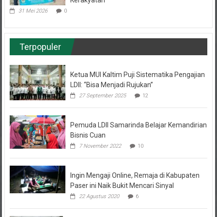
31 Mei 2026
0
Terpopuler
Ketua MUI Kaltim Puji Sistematika Pengajian
LDII: “Bisa Menjadi Rujukan”
27 September 2025
12
Pemuda LDII Samarinda Belajar Kemandirian
Bisnis Cuan
7 November 2022
10
Ingin Mengaji Online, Remaja di Kabupaten
Paser ini Naik Bukit Mencari Sinyal
22 Agustus 2020
6
Musda VII LDII Berau Lahirkan Kepemimpinan