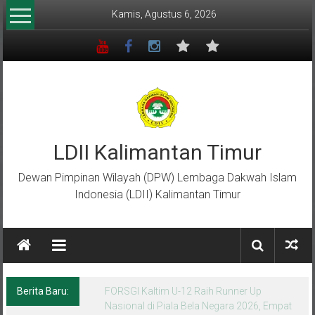
Lompat
Kamis, Agustus 6, 2026
ke
konten
LDII Kalimantan Timur
Dewan Pimpinan Wilayah (DPW) Lembaga Dakwah Islam
Indonesia (LDII) Kalimantan Timur
Berita Baru:
Menempa Generasi Muda Berkarakter Luhur
di Bumi Perkemahan Makroman Indah