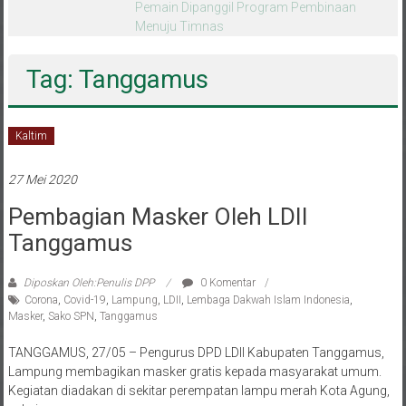
melalui CAI ke-47
Tag: Tanggamus
Kaltim
27 Mei 2020
Pembagian Masker Oleh LDII
Tanggamus
Diposkan Oleh:Penulis DPP
0 Komentar
Corona
,
Covid-19
,
Lampung
,
LDII
,
Lembaga Dakwah Islam Indonesia
,
Masker
,
Sako SPN
,
Tanggamus
TANGGAMUS, 27/05 – Pengurus DPD LDII Kabupaten Tanggamus,
Lampung membagikan masker gratis kepada masyarakat umum.
Kegiatan diadakan di sekitar perempatan lampu merah Kota Agung,
yakni