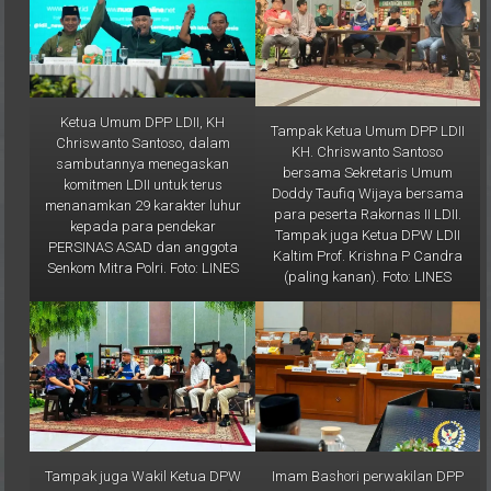
Ketua Umum DPP LDII, KH
Tampak Ketua Umum DPP LDII
Chriswanto Santoso, dalam
KH. Chriswanto Santoso
sambutannya menegaskan
bersama Sekretaris Umum
komitmen LDII untuk terus
Doddy Taufiq Wijaya bersama
menanamkan 29 karakter luhur
para peserta Rakornas II LDII.
kepada para pendekar
Tampak juga Ketua DPW LDII
PERSINAS ASAD dan anggota
Kaltim Prof. Krishna P Candra
Senkom Mitra Polri. Foto: LINES
(paling kanan). Foto: LINES
Tampak juga Wakil Ketua DPW
Imam Bashori perwakilan DPP
LDII Kaltim Imam Sujono Lutfi
LDII saat mengusulkan urusan