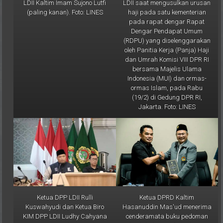
(paling kanan). Foto: LINES
haji pada satu kementerian
pada rapat dengar Rapat
Dengar Pendapat Umum
(RDPU) yang diselenggarakan
oleh Panitia Kerja (Panja) Haji
dan Umrah Komisi VIII DPR RI
bersama Majelis Ulama
Indonesia (MUI) dan ormas-
ormas Islam, pada Rabu
(19/2) di Gedung DPR RI,
Jakarta. Foto: LINES
Ketua DPP LDII Rulli
Ketua DPRD Kaltim
Kuswahyudi dan Ketua Biro
Hasanuddin Mas'ud menerima
KIM DPP LDII Ludhy Cahyana
cenderamata buku pedoman
memimpin Rakor KIM dan
ibadah dari Prof. Krishna P