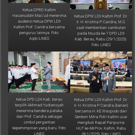
Ketua DPRD Kaltim
Hasanuddin Mas'ud menerima
Ketua DPW LDII Kaltim Prof. Dr.
audiensi Ketua DPW LDII
Ir. H. Krishna P Candra, M.S.
Kaltim Prof. Candra bersama
saat memberikan sambutan
pengurus lainnya. Foto:
pada Musda ke-7 DPD LDII
Aqib/LINES
Kab. Berau, Rabu (29/1/2025).
Foto: LINES
Ketua DPD LDII Kab. berau
Ketua DPW LDII Kaltim Prof. Dr.
terpilih Akhmad Yudiansyah
Ir. H. Krishna P Candra (kanan)
menerima bendera pataka
bersama H. KE Waspodo dari
dari Prof. Candra sebagai
Senkom Mitra Polri Kaltim usai
simbol pergantian
mengikuti Rapat Paripurna
kepemimpinan yang baru. Foto:
HUT ke-68 Prov. Kaltim, Rabu
LINES
(8/1/2025). Foto: LINES