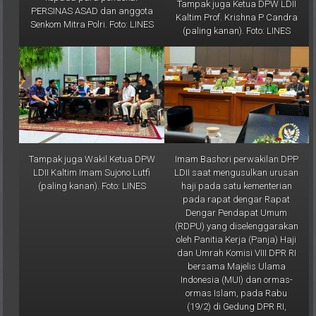
Kaltim Prof. Krishna P Candra
Senkom Mitra Polri. Foto: LINES
(paling kanan). Foto: LINES
Tampak juga Wakil Ketua DPW
Imam Bashori perwakilan DPP
LDII Kaltim Imam Sujono Lutfi
LDII saat mengusulkan urusan
(paling kanan). Foto: LINES
haji pada satu kementerian
pada rapat dengar Rapat
Dengar Pendapat Umum
(RDPU) yang diselenggarakan
oleh Panitia Kerja (Panja) Haji
dan Umrah Komisi VIII DPR RI
bersama Majelis Ulama
Indonesia (MUI) dan ormas-
ormas Islam, pada Rabu
(19/2) di Gedung DPR RI,
Jakarta. Foto: LINES