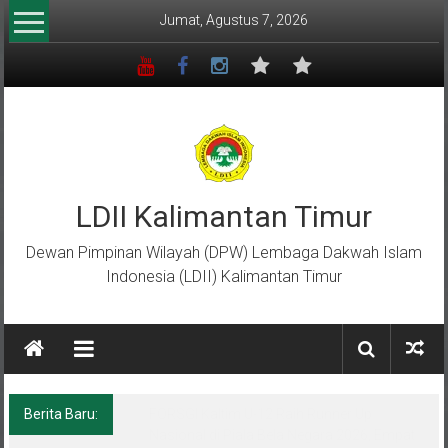
Lompat
Jumat, Agustus 7, 2026
ke
konten
LDII Kalimantan Timur
Dewan Pimpinan Wilayah (DPW) Lembaga Dakwah Islam
Indonesia (LDII) Kalimantan Timur
Berita Baru:
Menempa Generasi Muda Berkarakter Luhur
di Bumi Perkemahan Makroman Indah