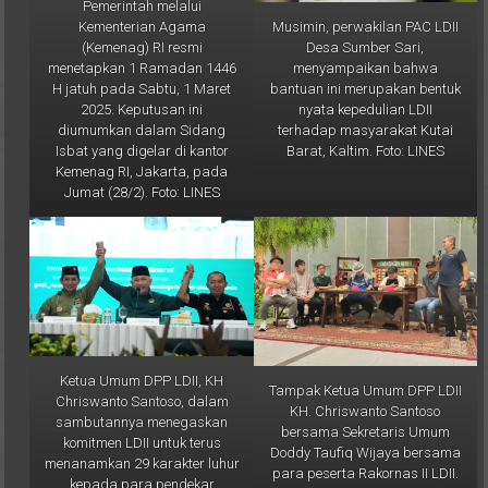
Musimin, perwakilan PAC LDII
Kementerian Agama
Desa Sumber Sari,
(Kemenag) RI resmi
menyampaikan bahwa
menetapkan 1 Ramadan 1446
bantuan ini merupakan bentuk
H jatuh pada Sabtu, 1 Maret
nyata kepedulian LDII
2025. Keputusan ini
terhadap masyarakat Kutai
diumumkan dalam Sidang
Barat, Kaltim. Foto: LINES
Isbat yang digelar di kantor
Kemenag RI, Jakarta, pada
Jumat (28/2). Foto: LINES
Ketua Umum DPP LDII, KH
Tampak Ketua Umum DPP LDII
Chriswanto Santoso, dalam
KH. Chriswanto Santoso
sambutannya menegaskan
bersama Sekretaris Umum
komitmen LDII untuk terus
Doddy Taufiq Wijaya bersama
menanamkan 29 karakter luhur
para peserta Rakornas II LDII.
kepada para pendekar
Tampak juga Ketua DPW LDII
PERSINAS ASAD dan anggota