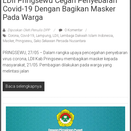
Covid-19 Dengan Bagikan Masker
Pada Warga
Diposkan Oleh:Penulis DPP
0 Komentar
Corona
,
Covid-19
,
Lampung
,
LDII
,
Lembaga Dakwah Islam Indonesia
,
Masker
,
Pringsewu
,
Sako Sekawan Persada Nusantara
PRINGSEWU, 27/05 – Dalam rangka upaya pencegahan penyebaran
virus corona, LDII Kab.Pringsewu membagikan masker kepada
masyarakat, 21/05. Pembagian dilakukan pada warga yang
melintasi jalan
Baca selengkapnya