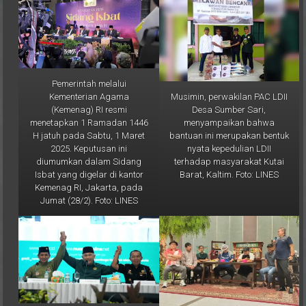
Pemerintah melalui
Musimin, perwakilan PAC LDII
Kementerian Agama
Desa Sumber Sari,
(Kemenag) RI resmi
menyampaikan bahwa
menetapkan 1 Ramadan 1446
bantuan ini merupakan bentuk
H jatuh pada Sabtu, 1 Maret
nyata kepedulian LDII
2025. Keputusan ini
terhadap masyarakat Kutai
diumumkan dalam Sidang
Barat, Kaltim. Foto: LINES
Isbat yang digelar di kantor
Kemenag RI, Jakarta, pada
Jumat (28/2). Foto: LINES
Ketua Umum DPP LDII, KH