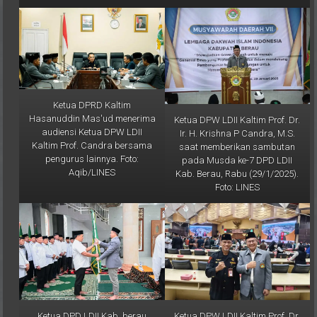
Ketua DPRD Kaltim
Hasanuddin Mas'ud menerima
Ketua DPW LDII Kaltim Prof. Dr.
audiensi Ketua DPW LDII
Ir. H. Krishna P Candra, M.S.
Kaltim Prof. Candra bersama
saat memberikan sambutan
pengurus lainnya. Foto:
pada Musda ke-7 DPD LDII
Aqib/LINES
Kab. Berau, Rabu (29/1/2025).
Foto: LINES
Ketua DPD LDII Kab. berau
Ketua DPW LDII Kaltim Prof. Dr.
terpilih Akhmad Yudiansyah
Ir. H. Krishna P Candra (kanan)