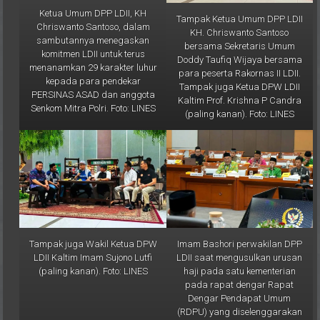
Tampak Ketua Umum DPP LDII
Chriswanto Santoso, dalam
KH. Chriswanto Santoso
sambutannya menegaskan
bersama Sekretaris Umum
komitmen LDII untuk terus
Doddy Taufiq Wijaya bersama
menanamkan 29 karakter luhur
para peserta Rakornas II LDII.
kepada para pendekar
Tampak juga Ketua DPW LDII
PERSINAS ASAD dan anggota
Kaltim Prof. Krishna P Candra
Senkom Mitra Polri. Foto: LINES
(paling kanan). Foto: LINES
Tampak juga Wakil Ketua DPW
Imam Bashori perwakilan DPP
LDII Kaltim Imam Sujono Lutfi
LDII saat mengusulkan urusan
(paling kanan). Foto: LINES
haji pada satu kementerian
pada rapat dengar Rapat
Dengar Pendapat Umum
(RDPU) yang diselenggarakan
oleh Panitia Kerja (Panja) Haji