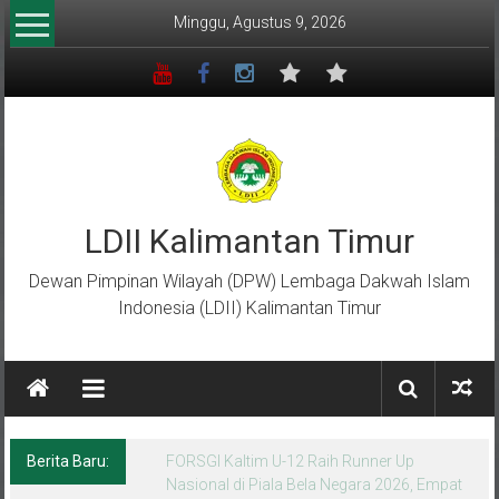
Lompat
Minggu, Agustus 9, 2026
ke
konten
LDII Kalimantan Timur
Dewan Pimpinan Wilayah (DPW) Lembaga Dakwah Islam
Indonesia (LDII) Kalimantan Timur
Berita Baru:
Menempa Generasi Muda Berkarakter Luhur
di Bumi Perkemahan Makroman Indah