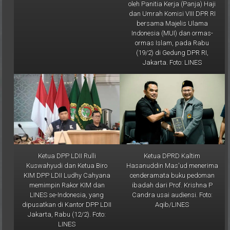
dan Umrah Komisi VIII DPR RI
bersama Majelis Ulama
Indonesia (MUI) dan ormas-
ormas Islam, pada Rabu
(19/2) di Gedung DPR RI,
Jakarta. Foto: LINES
Ketua DPP LDII Rulli
Ketua DPRD Kaltim
Kuswahyudi dan Ketua Biro
Hasanuddin Mas'ud menerima
KIM DPP LDII Ludhy Cahyana
cenderamata buku pedoman
memimpin Rakor KIM dan
ibadah dari Prof. Krishna P
LINES se-Indonesia, yang
Candra usai audiensi. Foto:
dipusatkan di Kantor DPP LDII
Aqib/LINES
Jakarta, Rabu (12/2). Foto:
LINES