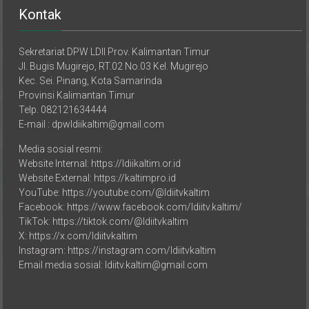
Kontak
Sekretariat DPW LDII Prov. Kalimantan Timur
Jl. Bugis Mugirejo, RT.02 No.03 Kel. Mugirejo
Kec. Sei. Pinang, Kota Samarinda
Provinsi Kalimantan Timur
Telp. 082121634444
E-mail : dpwldiikaltim@gmail.com
Media sosial resmi:
Website Internal: https://ldiikaltim.or.id
Website External: https://kaltimpro.id
YouTube: https://youtube.com/@ldiitvkaltim
Facebook: https://www.facebook.com/ldiitv.kaltim/
TikTok: https://tiktok.com/@ldiitvkaltim
X: https://x.com/ldiitvkaltim
Instagram: https://instagram.com/ldiitvkaltim
Email media sosial: ldiitv.kaltim@gmail.com
DPD LDII Kabupaten/Kota