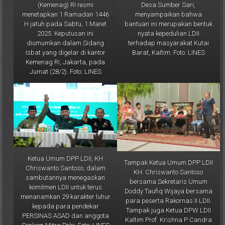
menyampaikan bahwa
menetapkan 1 Ramadan 1446
bantuan ini merupakan bentuk
H jatuh pada Sabtu, 1 Maret
nyata kepedulian LDII
2025. Keputusan ini
terhadap masyarakat Kutai
diumumkan dalam Sidang
Barat, Kaltim. Foto: LINES
Isbat yang digelar di kantor
Kemenag RI, Jakarta, pada
Jumat (28/2). Foto: LINES
Ketua Umum DPP LDII, KH
Tampak Ketua Umum DPP LDII
Chriswanto Santoso, dalam
KH. Chriswanto Santoso
sambutannya menegaskan
bersama Sekretaris Umum
komitmen LDII untuk terus
Doddy Taufiq Wijaya bersama
menanamkan 29 karakter luhur
para peserta Rakornas II LDII.
kepada para pendekar
Tampak juga Ketua DPW LDII
PERSINAS ASAD dan anggota
Kaltim Prof. Krishna P Candra
Senkom Mitra Polri. Foto: LINES
(paling kanan). Foto: LINES