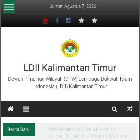
Lompat
Jumat, Agustus 7, 2026
ke
konten
LDII Kalimantan Timur
Dewan Pimpinan Wilayah (DPW) Lembaga Dakwah Islam
Indonesia (LDII) Kalimantan Timur
Berita Baru:
Menempa Generasi Muda Berkarakter Luhur
di Bumi Perkemahan Makroman Indah