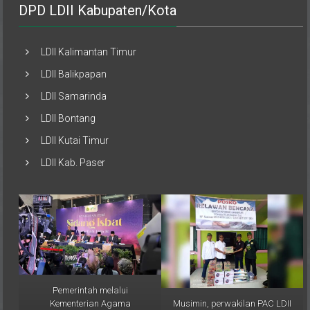
LDII Kalimantan Timur
LDII Balikpapan
LDII Samarinda
LDII Bontang
LDII Kutai Timur
LDII Kab. Paser
Pemerintah melalui
Musimin, perwakilan PAC LDII
Kementerian Agama
Desa Sumber Sari,
(Kemenag) RI resmi