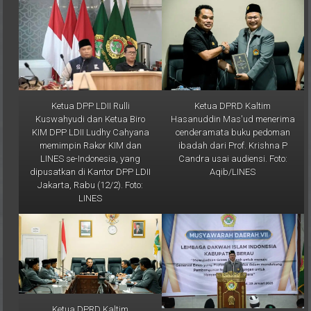
Ketua DPP LDII Rulli
Ketua DPRD Kaltim
Kuswahyudi dan Ketua Biro
Hasanuddin Mas'ud menerima
KIM DPP LDII Ludhy Cahyana
cenderamata buku pedoman
memimpin Rakor KIM dan
ibadah dari Prof. Krishna P
LINES se-Indonesia, yang
Candra usai audiensi. Foto:
dipusatkan di Kantor DPP LDII
Aqib/LINES
Jakarta, Rabu (12/2). Foto:
LINES
Ketua DPRD Kaltim
Hasanuddin Mas'ud menerima
Ketua DPW LDII Kaltim Prof. Dr.