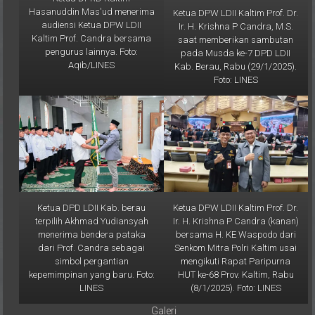
audiensi Ketua DPW LDII
Ir. H. Krishna P Candra, M.S.
Kaltim Prof. Candra bersama
saat memberikan sambutan
pengurus lainnya. Foto:
pada Musda ke-7 DPD LDII
Aqib/LINES
Kab. Berau, Rabu (29/1/2025).
Foto: LINES
Ketua DPD LDII Kab. berau
Ketua DPW LDII Kaltim Prof. Dr.
terpilih Akhmad Yudiansyah
Ir. H. Krishna P Candra (kanan)
menerima bendera pataka
bersama H. KE Waspodo dari
dari Prof. Candra sebagai
Senkom Mitra Polri Kaltim usai
simbol pergantian
mengikuti Rapat Paripurna
kepemimpinan yang baru. Foto:
HUT ke-68 Prov. Kaltim, Rabu
LINES
(8/1/2025). Foto: LINES
Galeri