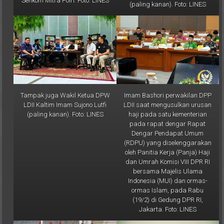
Tampak juga Wakil Ketua DPW
Imam Bashori perwakilan DPP
LDII Kaltim Imam Sujono Lutfi
LDII saat mengusulkan urusan
(paling kanan). Foto: LINES
haji pada satu kementerian
pada rapat dengar Rapat
Dengar Pendapat Umum
(RDPU) yang diselenggarakan
oleh Panitia Kerja (Panja) Haji
dan Umrah Komisi VIII DPR RI
bersama Majelis Ulama
Indonesia (MUI) dan ormas-
ormas Islam, pada Rabu
(19/2) di Gedung DPR RI,
Jakarta. Foto: LINES