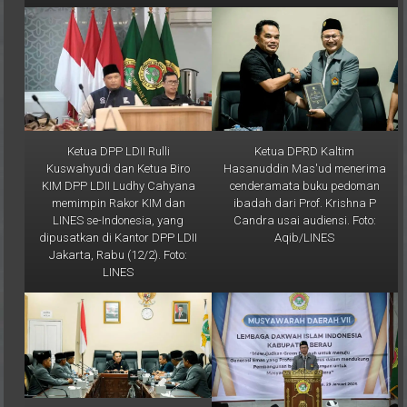
Ketua DPP LDII Rulli
Ketua DPRD Kaltim
Kuswahyudi dan Ketua Biro
Hasanuddin Mas'ud menerima
KIM DPP LDII Ludhy Cahyana
cenderamata buku pedoman
memimpin Rakor KIM dan
ibadah dari Prof. Krishna P
LINES se-Indonesia, yang
Candra usai audiensi. Foto:
dipusatkan di Kantor DPP LDII
Aqib/LINES
Jakarta, Rabu (12/2). Foto:
LINES
Ketua DPRD Kaltim