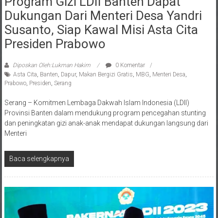
Dukungan Dari Menteri Desa Yandri
Susanto, Siap Kawal Misi Asta Cita
Presiden Prabowo
Diposkan Oleh:Lukman Hakim
0 Komentar
Asta Cita
,
Banten
,
Dapur
,
Makan Bergizi Gratis
,
MBG
,
Menteri Desa
,
Prabowo
,
Presiden
,
Serang
Serang – Komitmen Lembaga Dakwah Islam Indonesia (LDII)
Provinsi Banten dalam mendukung program pencegahan stunting
dan peningkatan gizi anak-anak mendapat dukungan langsung dari
Menteri
Baca selengkapnya