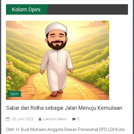
Kolom Opini
Opini
Sabar dan Ridha sebagai Jalan Menuju Kemuliaan
20 Juni 2025
Lukman Hakim
0
Oleh: H. Budi Muhaeni Anggota Dewan Penasehat DPD LDII Kota
Balikpapan Hidup adalah rangkaian episode—sebagian