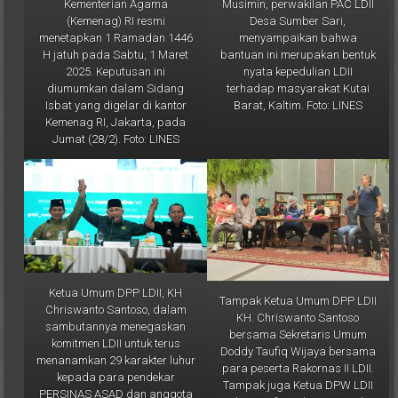
Desa Sumber Sari,
(Kemenag) RI resmi
menyampaikan bahwa
menetapkan 1 Ramadan 1446
bantuan ini merupakan bentuk
H jatuh pada Sabtu, 1 Maret
nyata kepedulian LDII
2025. Keputusan ini
terhadap masyarakat Kutai
diumumkan dalam Sidang
Barat, Kaltim. Foto: LINES
Isbat yang digelar di kantor
Kemenag RI, Jakarta, pada
Jumat (28/2). Foto: LINES
Ketua Umum DPP LDII, KH
Tampak Ketua Umum DPP LDII
Chriswanto Santoso, dalam
KH. Chriswanto Santoso
sambutannya menegaskan
bersama Sekretaris Umum
komitmen LDII untuk terus
Doddy Taufiq Wijaya bersama
menanamkan 29 karakter luhur
para peserta Rakornas II LDII.
kepada para pendekar
Tampak juga Ketua DPW LDII
PERSINAS ASAD dan anggota
Kaltim Prof. Krishna P Candra
Senkom Mitra Polri. Foto: LINES