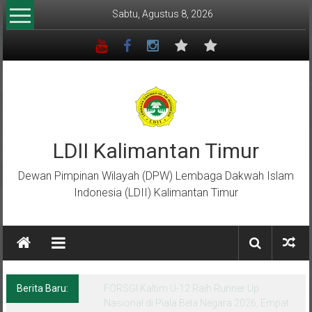
Lompat
Sabtu, Agustus 8, 2026
ke
konten
LDII Kalimantan Timur
Dewan Pimpinan Wilayah (DPW) Lembaga Dakwah Islam
Indonesia (LDII) Kalimantan Timur
Berita Baru:
Menempa Generasi Muda Berkarakter Luhur
di Bumi Perkemahan Makroman Indah