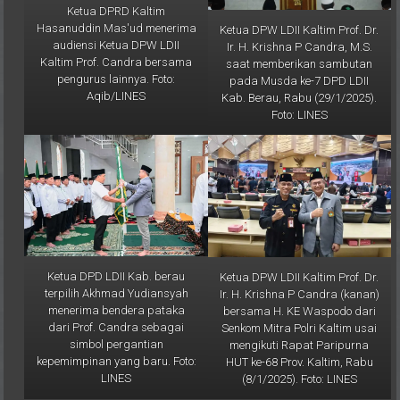
Hasanuddin Mas'ud menerima
Ketua DPW LDII Kaltim Prof. Dr.
audiensi Ketua DPW LDII
Ir. H. Krishna P Candra, M.S.
Kaltim Prof. Candra bersama
saat memberikan sambutan
pengurus lainnya. Foto:
pada Musda ke-7 DPD LDII
Aqib/LINES
Kab. Berau, Rabu (29/1/2025).
Foto: LINES
Ketua DPD LDII Kab. berau
Ketua DPW LDII Kaltim Prof. Dr.
terpilih Akhmad Yudiansyah
Ir. H. Krishna P Candra (kanan)
menerima bendera pataka
bersama H. KE Waspodo dari
dari Prof. Candra sebagai
Senkom Mitra Polri Kaltim usai
simbol pergantian
mengikuti Rapat Paripurna
kepemimpinan yang baru. Foto:
HUT ke-68 Prov. Kaltim, Rabu
LINES
(8/1/2025). Foto: LINES
Galeri