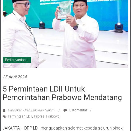
Berita Nasional
25 April 2024
5 Permintaan LDII Untuk
Pemerintahan Prabowo Mendatang
Diposkan Oleh:Lukman Hakim
0 Komentar
Permintaan LDII
,
Pilpres
,
Prabowo
JAKARTA – DPP LDII mengucapkan selamat kepada seluruh pihak
yang telah menyelesaikan tahapan Pemilu Presiden (Pilpres). Usai