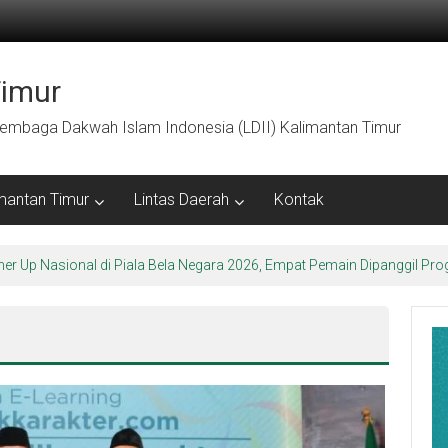
Timur
embaga Dakwah Islam Indonesia (LDII) Kalimantan Timur
mantan Timur
Lintas Daerah
Kontak
ner Up Nasional di Piala Bela Negara 2026, Empat Pemain Dipanggil 