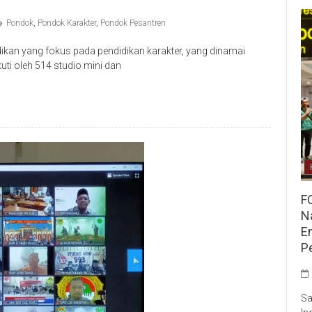
Pondok
,
Pondok Karakter
,
Pondok Pesantren
idikan yang fokus pada pendidikan karakter, yang dinamai
uti oleh 514 studio mini dan
F
Na
E
P
Sa