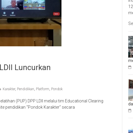
In
12
me
Se
me
LDII Luncurkan
Karakter
,
Pendidikan
,
Platform
,
Pondok
ihan (PUP) DPP LDII melalui tim Educational Clearing
da
te pendidikan “Pondok Karakter” secara