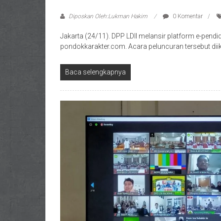
Diposkan Oleh:Lukman Hakim
0 Komentar
Jakarta (24/11). DPP LDII melansir platform e-pend
pondokkarakter.com. Acara peluncuran tersebut diik
Baca selengkapnya