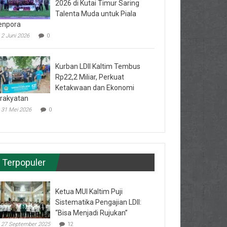
2026 di Kutai Timur Saring
Talenta Muda untuk Piala
enpora
2 Juni 2026
0
Kurban LDII Kaltim Tembus
Rp22,2 Miliar, Perkuat
Ketakwaan dan Ekonomi
rakyatan
31 Mei 2026
0
Terpopuler
Ketua MUI Kaltim Puji
Sistematika Pengajian LDII:
“Bisa Menjadi Rujukan”
27 September 2025
12