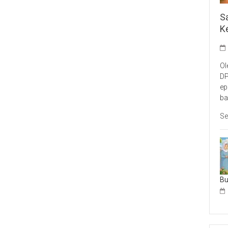
S
K
Ol
DP
ep
ba
Se
B