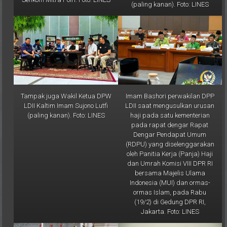
Tampak juga Wakil Ketua DPW
Imam Bashori perwakilan DPP
LDII Kaltim Imam Sujono Lutfi
LDII saat mengusulkan urusan
(paling kanan). Foto: LINES
haji pada satu kementerian
pada rapat dengar Rapat
Dengar Pendapat Umum
(RDPU) yang diselenggarakan
oleh Panitia Kerja (Panja) Haji
dan Umrah Komisi VIII DPR RI
bersama Majelis Ulama
Indonesia (MUI) dan ormas-
ormas Islam, pada Rabu
(19/2) di Gedung DPR RI,
Jakarta. Foto: LINES