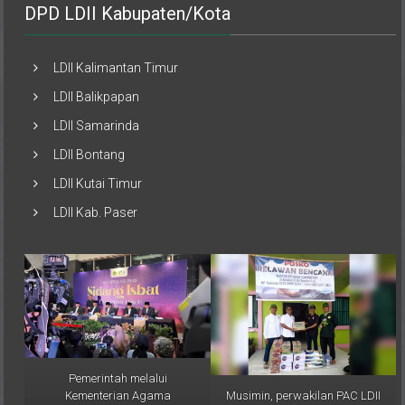
LDII Kalimantan Timur
LDII Balikpapan
LDII Samarinda
LDII Bontang
LDII Kutai Timur
LDII Kab. Paser
Pemerintah melalui
Musimin, perwakilan PAC LDII
Kementerian Agama
Desa Sumber Sari,
(Kemenag) RI resmi