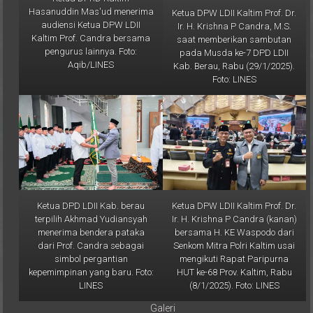
audiensi Ketua DPW LDII
Ir. H. Krishna P Candra, M.S.
Kaltim Prof. Candra bersama
saat memberikan sambutan
pengurus lainnya. Foto:
pada Musda ke-7 DPD LDII
Aqib/LINES
Kab. Berau, Rabu (29/1/2025).
Foto: LINES
Ketua DPD LDII Kab. berau
Ketua DPW LDII Kaltim Prof. Dr.
terpilih Akhmad Yudiansyah
Ir. H. Krishna P Candra (kanan)
menerima bendera pataka
bersama H. KE Waspodo dari
dari Prof. Candra sebagai
Senkom Mitra Polri Kaltim usai
simbol pergantian
mengikuti Rapat Paripurna
kepemimpinan yang baru. Foto:
HUT ke-68 Prov. Kaltim, Rabu
LINES
(8/1/2025). Foto: LINES
Galeri