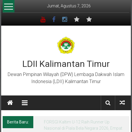
Lompat
Jumat, Agustus 7, 2026
ke
konten
LDII Kalimantan Timur
Dewan Pimpinan Wilayah (DPW) Lembaga Dakwah Islam
Indonesia (LDII) Kalimantan Timur
Berita Baru:
Menempa Generasi Muda Berkarakter Luhur
di Bumi Perkemahan Makroman Indah