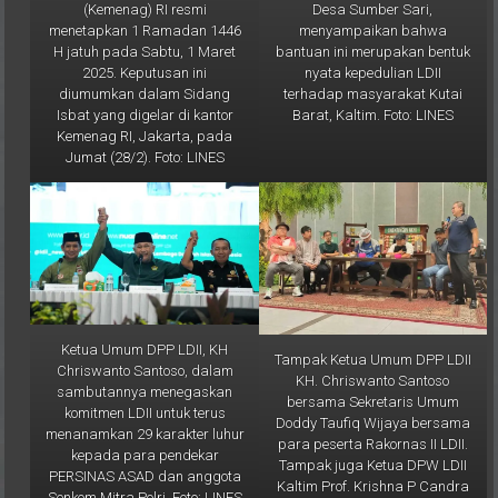
menyampaikan bahwa
menetapkan 1 Ramadan 1446
bantuan ini merupakan bentuk
H jatuh pada Sabtu, 1 Maret
nyata kepedulian LDII
2025. Keputusan ini
terhadap masyarakat Kutai
diumumkan dalam Sidang
Barat, Kaltim. Foto: LINES
Isbat yang digelar di kantor
Kemenag RI, Jakarta, pada
Jumat (28/2). Foto: LINES
Ketua Umum DPP LDII, KH
Tampak Ketua Umum DPP LDII
Chriswanto Santoso, dalam
KH. Chriswanto Santoso
sambutannya menegaskan
bersama Sekretaris Umum
komitmen LDII untuk terus
Doddy Taufiq Wijaya bersama
menanamkan 29 karakter luhur
para peserta Rakornas II LDII.
kepada para pendekar
Tampak juga Ketua DPW LDII
PERSINAS ASAD dan anggota
Kaltim Prof. Krishna P Candra
Senkom Mitra Polri. Foto: LINES
(paling kanan). Foto: LINES