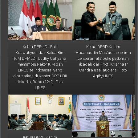
Ketua DPP LDII Rulli
Ketua DPRD Kaltim
Kuswahyudi dan Ketua Biro
Hasanuddin Mas'ud menerima
KIM DPP LDII Ludhy Cahyana
cenderamata buku pedoman
memimpin Rakor KIM dan
ibadah dari Prof. Krishna P
LINES se-Indonesia, yang
Candra usai audiensi. Foto:
dipusatkan di Kantor DPP LDII
Aqib/LINES
Jakarta, Rabu (12/2). Foto:
LINES
Ketua DPRD Kaltim
Hasanuddin Mas'ud menerima
Ketua DPW LDII Kaltim Prof. Dr.