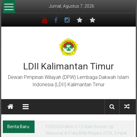
Lompat
Jumat, Agustus 7, 2026
ke
konten
LDII Kalimantan Timur
Dewan Pimpinan Wilayah (DPW) Lembaga Dakwah Islam
Indonesia (LDII) Kalimantan Timur
Berita Baru:
Menempa Generasi Muda Berkarakter Luhur
di Bumi Perkemahan Makroman Indah