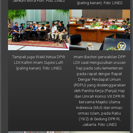
Tampak juga Wakil Ketua DPW
Imam Bashori perwakilan DPP
LDII Kaltim Imam Sujono Lutfi
LDII saat mengusulkan urusan
(paling kanan). Foto: LINES
haji pada satu kementerian
pada rapat dengar Rapat
Dengar Pendapat Umum
(RDPU) yang diselenggarakan
oleh Panitia Kerja (Panja) Haji
dan Umrah Komisi VIII DPR RI
bersama Majelis Ulama
Indonesia (MUI) dan ormas-
ormas Islam, pada Rabu
(19/2) di Gedung DPR RI,
Jakarta. Foto: LINES