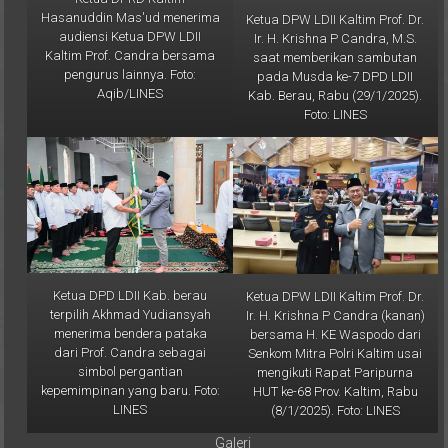
audiensi Ketua DPW LDII
Ir. H. Krishna P Candra, M.S.
Kaltim Prof. Candra bersama
saat memberikan sambutan
pengurus lainnya. Foto:
pada Musda ke-7 DPD LDII
Aqib/LINES
Kab. Berau, Rabu (29/1/2025).
Foto: LINES
Ketua DPD LDII Kab. berau
Ketua DPW LDII Kaltim Prof. Dr.
terpilih Akhmad Yudiansyah
Ir. H. Krishna P Candra (kanan)
menerima bendera pataka
bersama H. KE Waspodo dari
dari Prof. Candra sebagai
Senkom Mitra Polri Kaltim usai
simbol pergantian
mengikuti Rapat Paripurna
kepemimpinan yang baru. Foto:
HUT ke-68 Prov. Kaltim, Rabu
LINES
(8/1/2025). Foto: LINES
Galeri