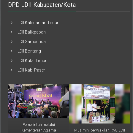
LDII Kalimantan Timur
LDII Balikpapan
LDII Samarinda
LDII Bontang
LDII Kutai Timur
LDII Kab. Paser
Pemerintah melalui
Musimin, perwakilan PAC LDII
Kementerian Agama
Desa Sumber Sari,
(Kemenag) RI resmi