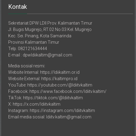
Kontak
Sekretariat DPW LDII Prov. Kalimantan Timur
Jl. Bugis Mugirejo, RT.02 No.03 Kel. Mugirejo
Kec. Sei. Pinang, Kota Samarinda
Provinsi Kalimantan Timur
Telp. 082121634444
E-mail : dpwldiikaltim@gmail.com
Media sosial resmi:
Website Internal: https://ldiikaltim.or.id
Website External: https://kaltimpro.id
YouTube: https://youtube.com/@ldiitvkaltim
Facebook: https://www.facebook.com/ldiitv.kaltim/
TikTok: https://tiktok.com/@ldiitvkaltim
X: https://x.com/ldiitvkaltim
Instagram: https://instagram.com/ldiitvkaltim
Email media sosial: ldiitv.kaltim@gmail.com
DPD LDII Kabupaten/Kota