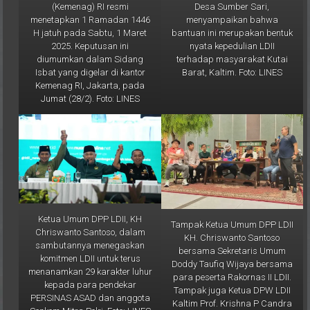
menyampaikan bahwa
menetapkan 1 Ramadan 1446
bantuan ini merupakan bentuk
H jatuh pada Sabtu, 1 Maret
nyata kepedulian LDII
2025. Keputusan ini
terhadap masyarakat Kutai
diumumkan dalam Sidang
Barat, Kaltim. Foto: LINES
Isbat yang digelar di kantor
Kemenag RI, Jakarta, pada
Jumat (28/2). Foto: LINES
Ketua Umum DPP LDII, KH
Tampak Ketua Umum DPP LDII
Chriswanto Santoso, dalam
KH. Chriswanto Santoso
sambutannya menegaskan
bersama Sekretaris Umum
komitmen LDII untuk terus
Doddy Taufiq Wijaya bersama
menanamkan 29 karakter luhur
para peserta Rakornas II LDII.
kepada para pendekar
Tampak juga Ketua DPW LDII
PERSINAS ASAD dan anggota
Kaltim Prof. Krishna P Candra
Senkom Mitra Polri. Foto: LINES
(paling kanan). Foto: LINES