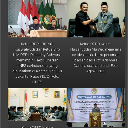
Ketua DPP LDII Rulli
Ketua DPRD Kaltim
Kuswahyudi dan Ketua Biro
Hasanuddin Mas'ud menerima
KIM DPP LDII Ludhy Cahyana
cenderamata buku pedoman
memimpin Rakor KIM dan
ibadah dari Prof. Krishna P
LINES se-Indonesia, yang
Candra usai audiensi. Foto:
dipusatkan di Kantor DPP LDII
Aqib/LINES
Jakarta, Rabu (12/2). Foto:
LINES
Ketua DPRD Kaltim
Hasanuddin Mas'ud menerima
Ketua DPW LDII Kaltim Prof. Dr.