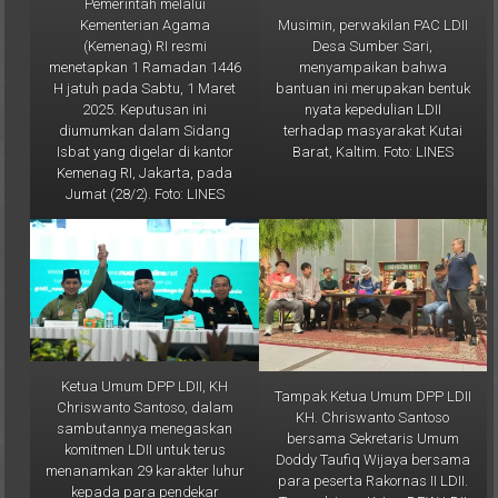
Musimin, perwakilan PAC LDII
Kementerian Agama
Desa Sumber Sari,
(Kemenag) RI resmi
menyampaikan bahwa
menetapkan 1 Ramadan 1446
bantuan ini merupakan bentuk
H jatuh pada Sabtu, 1 Maret
nyata kepedulian LDII
2025. Keputusan ini
terhadap masyarakat Kutai
diumumkan dalam Sidang
Barat, Kaltim. Foto: LINES
Isbat yang digelar di kantor
Kemenag RI, Jakarta, pada
Jumat (28/2). Foto: LINES
Ketua Umum DPP LDII, KH
Tampak Ketua Umum DPP LDII
Chriswanto Santoso, dalam
KH. Chriswanto Santoso
sambutannya menegaskan
bersama Sekretaris Umum
komitmen LDII untuk terus
Doddy Taufiq Wijaya bersama
menanamkan 29 karakter luhur
para peserta Rakornas II LDII.
kepada para pendekar
Tampak juga Ketua DPW LDII
PERSINAS ASAD dan anggota