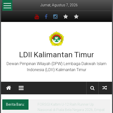
Lompat
Jumat, Agustus 7, 2026
ke
konten
LDII Kalimantan Timur
Dewan Pimpinan Wilayah (DPW) Lembaga Dakwah Islam
Indonesia (LDII) Kalimantan Timur
Berita Baru:
Menempa Generasi Muda Berkarakter Luhur
di Bumi Perkemahan Makroman Indah