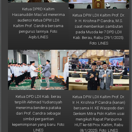
Ketua DPRD Kaltim
Hasanuddin Mas'ud menerima
Ketua DPW LDII Kaltim Prof. Dr.
audiensi Ketua DPW LDII
Ir. H. Krishna P Candra, M.S.
Kaltim Prof. Candra bersama
saat memberikan sambutan
pengurus lainnya. Foto:
pada Musda ke-7 DPD LDII
Aqib/LINES
Kab. Berau, Rabu (29/1/2025).
Foto: LINES
Ketua DPD LDII Kab. berau
Ketua DPW LDII Kaltim Prof. Dr.
terpilih Akhmad Yudiansyah
Ir. H. Krishna P Candra (kanan)
menerima bendera pataka
bersama H. KE Waspodo dari
dari Prof. Candra sebagai
Senkom Mitra Polri Kaltim usai
simbol pergantian
mengikuti Rapat Paripurna
kepemimpinan yang baru. Foto:
HUT ke-68 Prov. Kaltim, Rabu
LINES
(8/1/2025). Foto: LINES