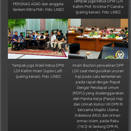
Kaltim Prof. Krishna P Candra
Senkom Mitra Polri. Foto: LINES
(paling kanan). Foto: LINES
Tampak juga Wakil Ketua DPW
Imam Bashori perwakilan DPP
LDII Kaltim Imam Sujono Lutfi
LDII saat mengusulkan urusan
(paling kanan). Foto: LINES
haji pada satu kementerian
pada rapat dengar Rapat
Dengar Pendapat Umum
(RDPU) yang diselenggarakan
oleh Panitia Kerja (Panja) Haji
dan Umrah Komisi VIII DPR RI
bersama Majelis Ulama
Indonesia (MUI) dan ormas-
ormas Islam, pada Rabu
(19/2) di Gedung DPR RI,
Jakarta. Foto: LINES