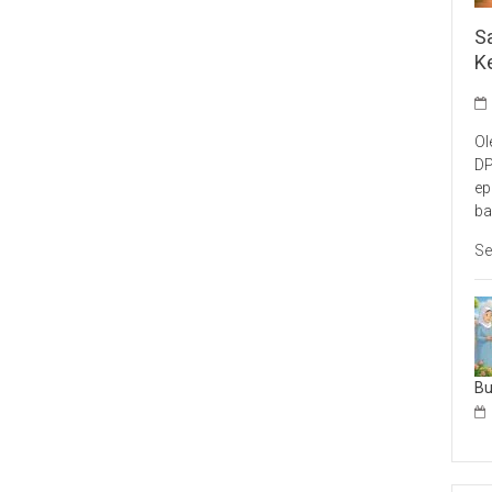
S
K
Ol
DP
ep
ba
Se
B