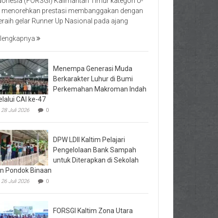
donesia (FORSGI) Kalimantan Timur kategori U-
 menorehkan prestasi membanggakan dengan
raih gelar Runner Up Nasional pada ajang
lengkapnya
Menempa Generasi Muda
Berkarakter Luhur di Bumi
Perkemahan Makroman Indah
lalui CAI ke-47
28 Juli 2026
0
DPW LDII Kaltim Pelajari
Pengelolaan Bank Sampah
untuk Diterapkan di Sekolah
n Pondok Binaan
26 Juli 2026
0
FORSGI Kaltim Zona Utara