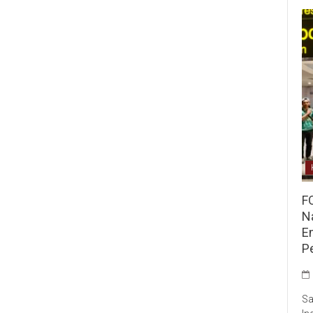
F
Na
E
P
Sa