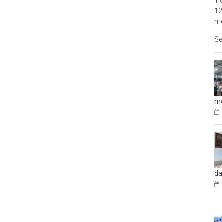
In
12
me
Se
me
da