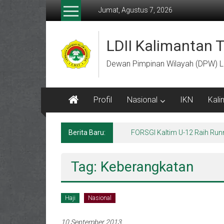
Lompat
Jumat, Agustus 7, 2026
ke
konten
LDII Kalimantan 
Dewan Pimpinan Wilayah (DPW) L
Profil
Nasional
IKN
Kali
Berita Baru:
FORSGI Kaltim U-12 Raih Run
Tag: Keberangkatan
Haji
Nasional
10 September 2013