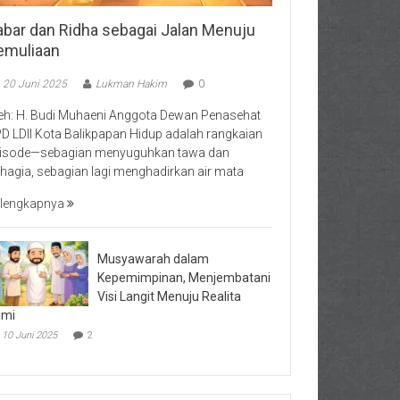
abar dan Ridha sebagai Jalan Menuju
emuliaan
20 Juni 2025
Lukman Hakim
0
eh: H. Budi Muhaeni Anggota Dewan Penasehat
D LDII Kota Balikpapan Hidup adalah rangkaian
isode—sebagian menyuguhkan tawa dan
hagia, sebagian lagi menghadirkan air mata
lengkapnya
Musyawarah dalam
Kepemimpinan, Menjembatani
Visi Langit Menuju Realita
umi
10 Juni 2025
2