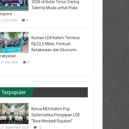
2026 di Kutai Timur Saring
Talenta Muda untuk Piala
enpora
2 Juni 2026
0
Kurban LDII Kaltim Tembus
Rp22,2 Miliar, Perkuat
Ketakwaan dan Ekonomi
rakyatan
31 Mei 2026
0
Terpopuler
Ketua MUI Kaltim Puji
Sistematika Pengajian LDII:
“Bisa Menjadi Rujukan”
27 September 2025
12