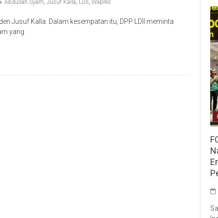
Abdullah Syam
,
Jusuf Kalla
,
LDII
,
Wapres
en Jusuf Kalla. Dalam kesempatan itu, DPP LDII meminta
ram yang
F
Na
E
P
Sa