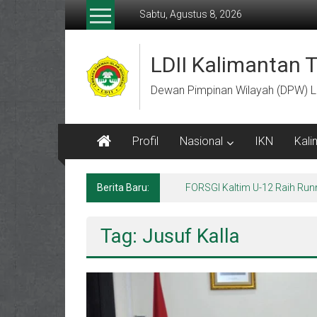
Lompat
Sabtu, Agustus 8, 2026
ke
konten
LDII Kalimantan 
Dewan Pimpinan Wilayah (DPW) L
Profil
Nasional
IKN
Kali
Berita Baru:
FORSGI Kaltim U-12 Raih Run
Tag: Jusuf Kalla