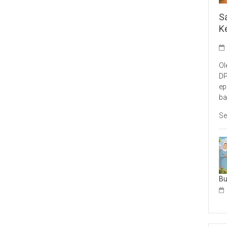
S
K
Ol
DP
ep
ba
Se
B