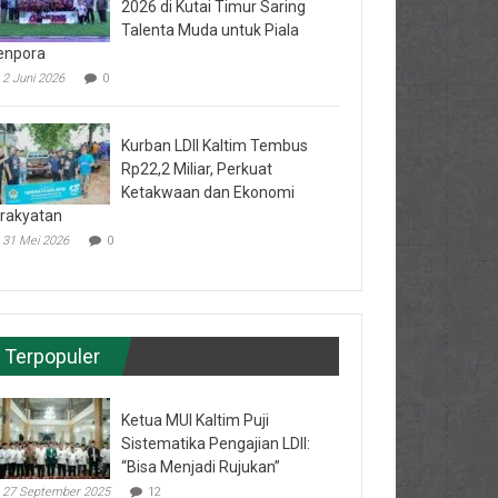
2026 di Kutai Timur Saring
Talenta Muda untuk Piala
enpora
2 Juni 2026
0
Kurban LDII Kaltim Tembus
Rp22,2 Miliar, Perkuat
Ketakwaan dan Ekonomi
rakyatan
31 Mei 2026
0
Terpopuler
Ketua MUI Kaltim Puji
Sistematika Pengajian LDII:
“Bisa Menjadi Rujukan”
27 September 2025
12