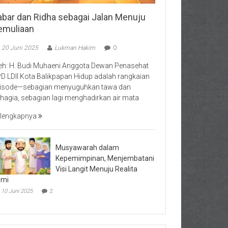
abar dan Ridha sebagai Jalan Menuju
emuliaan
20 Juni 2025
Lukman Hakim
0
eh: H. Budi Muhaeni Anggota Dewan Penasehat
D LDII Kota Balikpapan Hidup adalah rangkaian
isode—sebagian menyuguhkan tawa dan
hagia, sebagian lagi menghadirkan air mata
lengkapnya
Musyawarah dalam
Kepemimpinan, Menjembatani
Visi Langit Menuju Realita
umi
10 Juni 2025
2