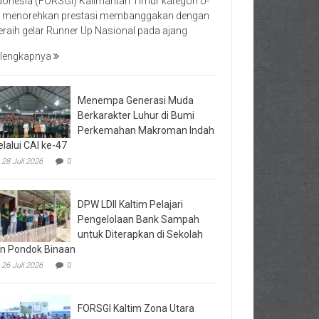
donesia (FORSGI) Kalimantan Timur kategori U-
 menorehkan prestasi membanggakan dengan
raih gelar Runner Up Nasional pada ajang
lengkapnya
Menempa Generasi Muda
Berkarakter Luhur di Bumi
Perkemahan Makroman Indah
lalui CAI ke-47
28 Juli 2026
0
DPW LDII Kaltim Pelajari
Pengelolaan Bank Sampah
untuk Diterapkan di Sekolah
n Pondok Binaan
26 Juli 2026
0
FORSGI Kaltim Zona Utara