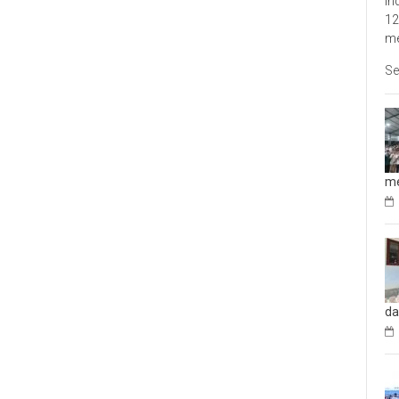
In
12
me
Se
me
da