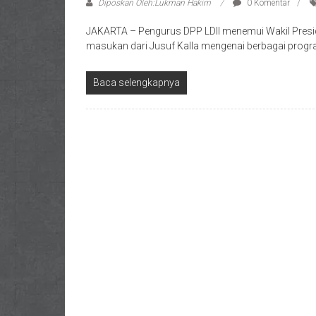
Diposkan Oleh:Lukman Hakim
0 Komentar
JAKARTA – Pengurus DPP LDII menemui Wakil Presid
masukan dari Jusuf Kalla mengenai berbagai prog
Baca selengkapnya