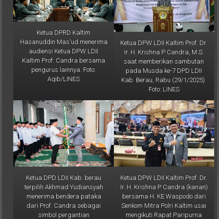
Ketua DPRD Kaltim
Hasanuddin Mas'ud menerima
Ketua DPW LDII Kaltim Prof. Dr.
audiensi Ketua DPW LDII
Ir. H. Krishna P Candra, M.S.
Kaltim Prof. Candra bersama
saat memberikan sambutan
pengurus lainnya. Foto:
pada Musda ke-7 DPD LDII
Aqib/LINES
Kab. Berau, Rabu (29/1/2025).
Foto: LINES
Ketua DPD LDII Kab. berau
Ketua DPW LDII Kaltim Prof. Dr.
terpilih Akhmad Yudiansyah
Ir. H. Krishna P Candra (kanan)
menerima bendera pataka
bersama H. KE Waspodo dari
dari Prof. Candra sebagai
Senkom Mitra Polri Kaltim usai
simbol pergantian
mengikuti Rapat Paripurna
kepemimpinan yang baru. Foto:
HUT ke-68 Prov. Kaltim, Rabu