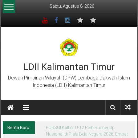
Lompat
Sabtu, Agustus 8, 2026
ke
konten
LDII Kalimantan Timur
Dewan Pimpinan Wilayah (DPW) Lembaga Dakwah Islam
Indonesia (LDII) Kalimantan Timur
Berita Baru:
Menempa Generasi Muda Berkarakter Luhur
di Bumi Perkemahan Makroman Indah