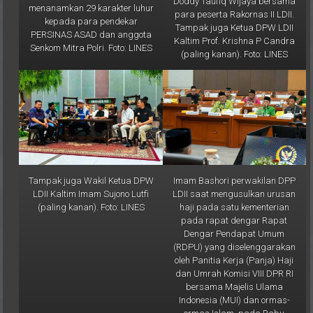
kepada para pendekar
Tampak juga Ketua DPW LDII
PERSINAS ASAD dan anggota
Kaltim Prof. Krishna P Candra
Senkom Mitra Polri. Foto: LINES
(paling kanan). Foto: LINES
Tampak juga Wakil Ketua DPW
Imam Bashori perwakilan DPP
LDII Kaltim Imam Sujono Lutfi
LDII saat mengusulkan urusan
(paling kanan). Foto: LINES
haji pada satu kementerian
pada rapat dengar Rapat
Dengar Pendapat Umum
(RDPU) yang diselenggarakan
oleh Panitia Kerja (Panja) Haji
dan Umrah Komisi VIII DPR RI
bersama Majelis Ulama
Indonesia (MUI) dan ormas-
ormas Islam, pada Rabu
(19/2) di Gedung DPR RI,