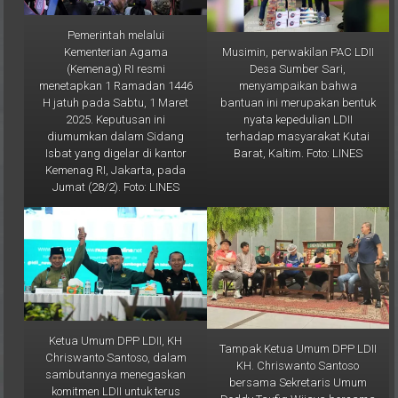
Pemerintah melalui
Musimin, perwakilan PAC LDII
Kementerian Agama
Desa Sumber Sari,
(Kemenag) RI resmi
menyampaikan bahwa
menetapkan 1 Ramadan 1446
bantuan ini merupakan bentuk
H jatuh pada Sabtu, 1 Maret
nyata kepedulian LDII
2025. Keputusan ini
terhadap masyarakat Kutai
diumumkan dalam Sidang
Barat, Kaltim. Foto: LINES
Isbat yang digelar di kantor
Kemenag RI, Jakarta, pada
Jumat (28/2). Foto: LINES
Ketua Umum DPP LDII, KH
Tampak Ketua Umum DPP LDII
Chriswanto Santoso, dalam
KH. Chriswanto Santoso
sambutannya menegaskan
bersama Sekretaris Umum
komitmen LDII untuk terus
Doddy Taufiq Wijaya bersama
menanamkan 29 karakter luhur
para peserta Rakornas II LDII.