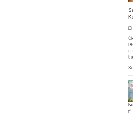
S
K
Ol
DP
ep
ba
Se
B