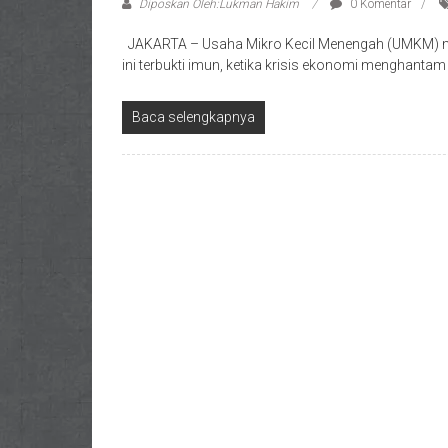
Diposkan Oleh:Lukman Hakim
0 Komentar
JAKARTA – Usaha Mikro Kecil Menengah (UMKM) me
ini terbukti imun, ketika krisis ekonomi menghanta
Baca selengkapnya