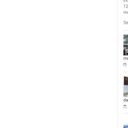
In
12
me
Se
me
da