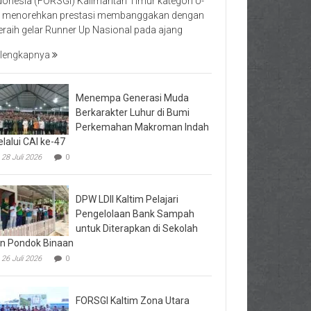
donesia (FORSGI) Kalimantan Timur kategori U-
 menorehkan prestasi membanggakan dengan
raih gelar Runner Up Nasional pada ajang
lengkapnya
Menempa Generasi Muda
Berkarakter Luhur di Bumi
Perkemahan Makroman Indah
lalui CAI ke-47
28 Juli 2026
0
DPW LDII Kaltim Pelajari
Pengelolaan Bank Sampah
untuk Diterapkan di Sekolah
n Pondok Binaan
26 Juli 2026
0
FORSGI Kaltim Zona Utara