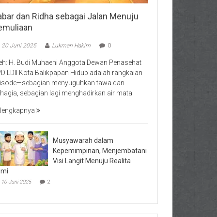
abar dan Ridha sebagai Jalan Menuju
emuliaan
20 Juni 2025
Lukman Hakim
0
eh: H. Budi Muhaeni Anggota Dewan Penasehat
D LDII Kota Balikpapan Hidup adalah rangkaian
isode—sebagian menyuguhkan tawa dan
hagia, sebagian lagi menghadirkan air mata
lengkapnya
Musyawarah dalam
Kepemimpinan, Menjembatani
Visi Langit Menuju Realita
umi
10 Juni 2025
2