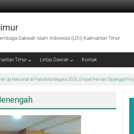
Timur
embaga Dakwah Islam Indonesia (LDII) Kalimantan Timur
mantan Timur
Lintas Daerah
Kontak
arakter Luhur di Bumi Perkemahan Makroman Indah melalui CAI ke-47
 Menengah