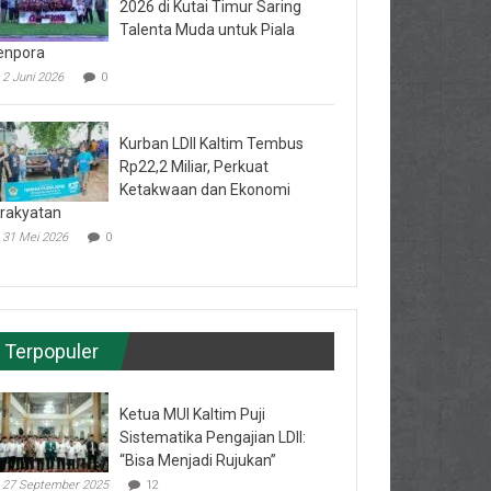
2026 di Kutai Timur Saring
Talenta Muda untuk Piala
enpora
2 Juni 2026
0
Kurban LDII Kaltim Tembus
Rp22,2 Miliar, Perkuat
Ketakwaan dan Ekonomi
rakyatan
31 Mei 2026
0
Terpopuler
Ketua MUI Kaltim Puji
Sistematika Pengajian LDII:
“Bisa Menjadi Rujukan”
27 September 2025
12