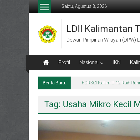
Lompat
Sabtu, Agustus 8, 2026
ke
konten
LDII Kalimantan 
Dewan Pimpinan Wilayah (DPW) L
Profil
Nasional
IKN
Kali
Berita Baru:
Menempa Generasi Muda Berk
Tag: Usaha Mikro Kecil