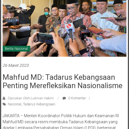
Berita Nasional
26 Maret 2023
Mahfud MD: Tadarus Kebangsaan
Penting Merefleksikan Nasionalisme
Diposkan Oleh:Lukman Hakim
0 Komentar
Nasional
,
Tadarus Kebangsaan
JAKARTA – Menteri Koordinator Politik Hukum dan Keamanan RI
Mahfud MD secara resmi membuka Tadarus Kebangsaan yang
digelar Lembaga Persahabatan Ormas Islam (LPOI), bertempat