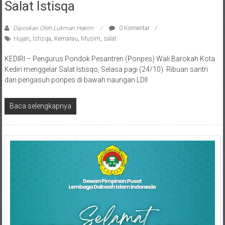
Kemarau Panjang, Santri LDII Gelar
Salat Istisqa
Diposkan Oleh:Lukman Hakim
0 Komentar
Hujan
,
Istisqa
,
Kemarau
,
Musim
,
salat
KEDIRI – Pengurus Pondok Pesantren (Ponpes) Wali Barokah Kota
Kediri menggelar Salat Istisqo, Selasa pagi (24/10). Ribuan santri
dan pengasuh ponpes di bawah naungan LDII
Baca selengkapnya