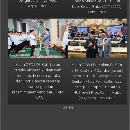
Kaltim Prof. Candra bersama
saat memberikan sambutan
pengurus lainnya. Foto:
pada Musda ke-7 DPD LDII
Aqib/LINES
Kab. Berau, Rabu (29/1/2025).
Foto: LINES
Ketua DPD LDII Kab. berau
Ketua DPW LDII Kaltim Prof. Dr.
terpilih Akhmad Yudiansyah
Ir. H. Krishna P Candra (kanan)
menerima bendera pataka
bersama H. KE Waspodo dari
dari Prof. Candra sebagai
Senkom Mitra Polri Kaltim usai
simbol pergantian
mengikuti Rapat Paripurna
kepemimpinan yang baru. Foto:
HUT ke-68 Prov. Kaltim, Rabu
LINES
(8/1/2025). Foto: LINES
Galeri