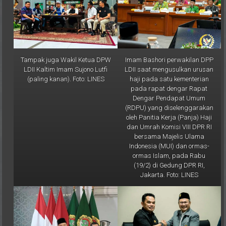
Tampak juga Wakil Ketua DPW
Imam Bashori perwakilan DPP
LDII Kaltim Imam Sujono Lutfi
LDII saat mengusulkan urusan
(paling kanan). Foto: LINES
haji pada satu kementerian
pada rapat dengar Rapat
Dengar Pendapat Umum
(RDPU) yang diselenggarakan
oleh Panitia Kerja (Panja) Haji
dan Umrah Komisi VIII DPR RI
bersama Majelis Ulama
Indonesia (MUI) dan ormas-
ormas Islam, pada Rabu
(19/2) di Gedung DPR RI,
Jakarta. Foto: LINES