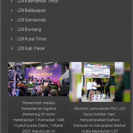
LDII Kalimantan Timur
LDII Balikpapan
LDII Samarinda
LDII Bontang
LDII Kutai Timur
LDII Kab. Paser
Pemerintah melalui
Musimin, perwakilan PAC LDII
Kementerian Agama
Desa Sumber Sari,
(Kemenag) RI resmi
menyampaikan bahwa
menetapkan 1 Ramadan 1446
bantuan ini merupakan bentuk
H jatuh pada Sabtu, 1 Maret