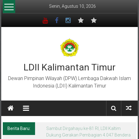
Lompat
Senin, Agustus 10, 2026
ke
konten
LDII Kalimantan Timur
Dewan Pimpinan Wilayah (DPW) Lembaga Dakwah Islam
Indonesia (LDII) Kalimantan Timur
Berita Baru:
FORSGI Kaltim U-12 Raih Runner Up
Nasional di Piala Bela Negara 2026, Empat