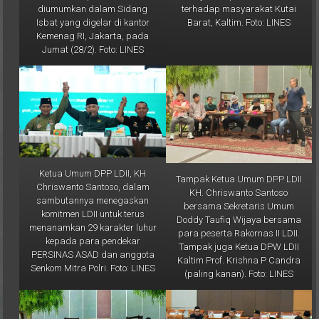
nyata kepedulian LDII
2025. Keputusan ini
terhadap masyarakat Kutai
diumumkan dalam Sidang
Barat, Kaltim. Foto: LINES
Isbat yang digelar di kantor
Kemenag RI, Jakarta, pada
Jumat (28/2). Foto: LINES
Ketua Umum DPP LDII, KH
Tampak Ketua Umum DPP LDII
Chriswanto Santoso, dalam
KH. Chriswanto Santoso
sambutannya menegaskan
bersama Sekretaris Umum
komitmen LDII untuk terus
Doddy Taufiq Wijaya bersama
menanamkan 29 karakter luhur
para peserta Rakornas II LDII.
kepada para pendekar
Tampak juga Ketua DPW LDII
PERSINAS ASAD dan anggota
Kaltim Prof. Krishna P Candra
Senkom Mitra Polri. Foto: LINES
(paling kanan). Foto: LINES