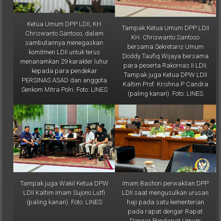
Ketua Umum DPP LDII, KH
Tampak Ketua Umum DPP LDII
Chriswanto Santoso, dalam
KH. Chriswanto Santoso
sambutannya menegaskan
bersama Sekretaris Umum
komitmen LDII untuk terus
Doddy Taufiq Wijaya bersama
menanamkan 29 karakter luhur
para peserta Rakornas II LDII.
kepada para pendekar
Tampak juga Ketua DPW LDII
PERSINAS ASAD dan anggota
Kaltim Prof. Krishna P Candra
Senkom Mitra Polri. Foto: LINES
(paling kanan). Foto: LINES
Tampak juga Wakil Ketua DPW
Imam Bashori perwakilan DPP
LDII Kaltim Imam Sujono Lutfi
LDII saat mengusulkan urusan
(paling kanan). Foto: LINES
haji pada satu kementerian
pada rapat dengar Rapat
Dengar Pendapat Umum
(RDPU) yang diselenggarakan