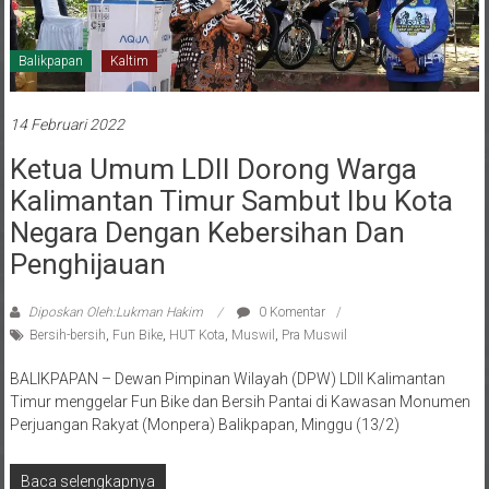
Balikpapan
Kaltim
14 Februari 2022
Ketua Umum LDII Dorong Warga
Kalimantan Timur Sambut Ibu Kota
Negara Dengan Kebersihan Dan
Penghijauan
Diposkan Oleh:Lukman Hakim
0 Komentar
Bersih-bersih
,
Fun Bike
,
HUT Kota
,
Muswil
,
Pra Muswil
BALIKPAPAN – Dewan Pimpinan Wilayah (DPW) LDII Kalimantan
Timur menggelar Fun Bike dan Bersih Pantai di Kawasan Monumen
Perjuangan Rakyat (Monpera) Balikpapan, Minggu (13/2)
Baca selengkapnya