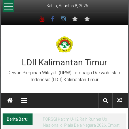
Lompat
Sabtu, Agustus 8, 2026
ke
konten
LDII Kalimantan Timur
Dewan Pimpinan Wilayah (DPW) Lembaga Dakwah Islam
Indonesia (LDII) Kalimantan Timur
Berita Baru:
Menempa Generasi Muda Berkarakter Luhur
di Bumi Perkemahan Makroman Indah