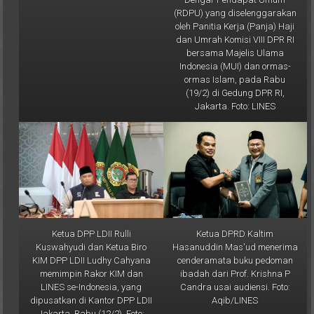
oleh Panitia Kerja (Panja) Haji
dan Umrah Komisi VIII DPR RI
bersama Majelis Ulama
Indonesia (MUI) dan ormas-
ormas Islam, pada Rabu
(19/2) di Gedung DPR RI,
Jakarta. Foto: LINES
Ketua DPP LDII Rulli
Ketua DPRD Kaltim
Kuswahyudi dan Ketua Biro
Hasanuddin Mas'ud menerima
KIM DPP LDII Ludhy Cahyana
cenderamata buku pedoman
memimpin Rakor KIM dan
ibadah dari Prof. Krishna P
LINES se-Indonesia, yang
Candra usai audiensi. Foto:
dipusatkan di Kantor DPP LDII
Aqib/LINES
Jakarta, Rabu (12/2). Foto:
LINES