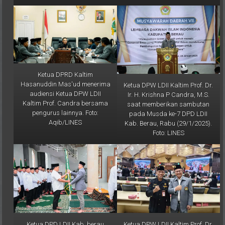
Ketua DPRD Kaltim
Hasanuddin Mas'ud menerima
Ketua DPW LDII Kaltim Prof. Dr.
audiensi Ketua DPW LDII
Ir. H. Krishna P Candra, M.S.
Kaltim Prof. Candra bersama
saat memberikan sambutan
pengurus lainnya. Foto:
pada Musda ke-7 DPD LDII
Aqib/LINES
Kab. Berau, Rabu (29/1/2025).
Foto: LINES
Ketua DPD LDII Kab. berau
Ketua DPW LDII Kaltim Prof. Dr.
terpilih Akhmad Yudiansyah
Ir. H. Krishna P Candra (kanan)