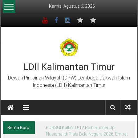
Lompat
Kamis, Agustus 6, 2026
ke
konten
LDII Kalimantan Timur
Dewan Pimpinan Wilayah (DPW) Lembaga Dakwah Islam
Indonesia (LDII) Kalimantan Timur
Berita Baru:
Menempa Generasi Muda Berkarakter Luhur
di Bumi Perkemahan Makroman Indah