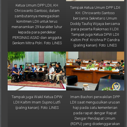
Tampak Ketua Umum DPP LDII
Chriswanto Santoso, dalam
KH. Chriswanto Santoso
sambutannya menegaskan
bersama Sekretaris Umum
komitmen LDII untuk terus
Doddy Taufiq Wijaya bersama
menanamkan 29 karakter luhur
para peserta Rakornas II LDII.
kepada para pendekar
Tampak juga Ketua DPW LDII
PERSINAS ASAD dan anggota
Kaltim Prof. Krishna P Candra
Senkom Mitra Polri. Foto: LINES
(paling kanan). Foto: LINES
Tampak juga Wakil Ketua DPW
Imam Bashori perwakilan DPP
LDII Kaltim Imam Sujono Lutfi
LDII saat mengusulkan urusan
(paling kanan). Foto: LINES
haji pada satu kementerian
pada rapat dengar Rapat
Dengar Pendapat Umum
(RDPU) yang diselenggarakan
oleh Panitia Kerja (Panja) Haji