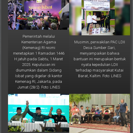
Pemerintah melalui
Musimin, perwakilan PAC LDII
Kementerian Agama
Desa Sumber Sari,
(Kemenag) RI resmi
menyampaikan bahwa
menetapkan 1 Ramadan 1446
bantuan ini merupakan bentuk
H jatuh pada Sabtu, 1 Maret
nyata kepedulian LDII
2025. Keputusan ini
terhadap masyarakat Kutai
diumumkan dalam Sidang
Barat, Kaltim. Foto: LINES
Isbat yang digelar di kantor
Kemenag RI, Jakarta, pada
Jumat (28/2). Foto: LINES
Ketua Umum DPP LDII, KH