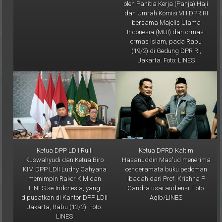
dan Umrah Komisi VIII DPR RI
bersama Majelis Ulama
Indonesia (MUI) dan ormas-
ormas Islam, pada Rabu
(19/2) di Gedung DPR RI,
Jakarta. Foto: LINES
Ketua DPP LDII Rulli
Ketua DPRD Kaltim
Kuswahyudi dan Ketua Biro
Hasanuddin Mas'ud menerima
KIM DPP LDII Ludhy Cahyana
cenderamata buku pedoman
memimpin Rakor KIM dan
ibadah dari Prof. Krishna P
LINES se-Indonesia, yang
Candra usai audiensi. Foto:
dipusatkan di Kantor DPP LDII
Aqib/LINES
Jakarta, Rabu (12/2). Foto:
LINES